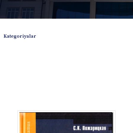
Kategoriyalar
Badiiy adabiyotlar
Boshqa turdagi adabiyotlar
Darslik
Dissertatsiya Avtoreferat
Elektron resurs
Ilmiy to'plam
Jurnal
Kitob albom
Konferensiya materiallari
Laboratoriya ishi
Lug'at
Maqolalar
Metodik qo`llanma
Monografiya
Mustaqil ish
Nazorat savollari-testlar
O'quv qo'llanma
O'quv yoki fan dasturlari
O'quv-uslubiy majmua
O'quv-uslubiy qo'llanma
Prezident asarlari
Risola
Taqdimot