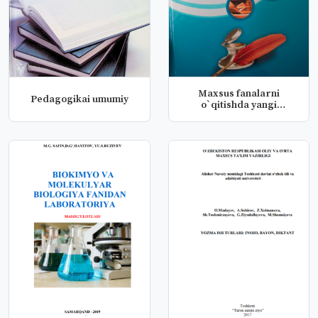
Maxsus fanalarni
Pedagogikai umumiy
o`qitishda yangi
pedagogik texnol...