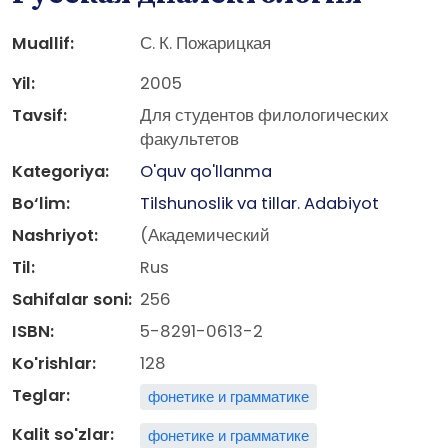
Muallif:
С. К. Пожарицкая
Yil:
2005
Tavsif:
Для студентов филологических
факультетов
Kategoriya:
O'quv qo'llanma
Bo‘lim:
Tilshunoslik va tillar. Adabiyot
Nashriyot:
(Академический
Til:
Rus
Sahifalar soni:
256
ISBN:
5-8291-0613-2
Ko'rishlar:
128
Teglar:
фонетике и грамматике
Kalit so'zlar:
фонетике и грамматике