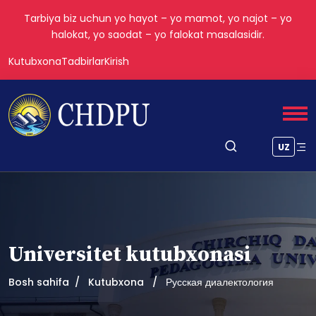
Tarbiya biz uchun yo hayot – yo mamot, yo najot – yo
halokat, yo saodat – yo falokat masalasidir.
Kutubxona
Tadbirlar
Kirish
UZ
Universitet kutubxonasi
Bosh sahifa
Kutubxona
Русская диалектология