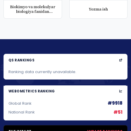
Biokimyo va molekulyar
Yozma ish
biologiya fanidan
laborator...
QS RANKINGS
Ranking data currently unavailable.
WEBOMETRICS RANKING
#9918
Global Rank
#51
National Rank