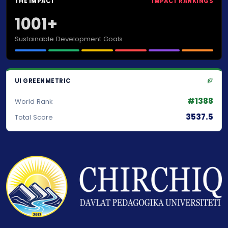
THE IMPACT
IMPACT RANKINGS
1001+
Sustainable Development Goals
UI GREENMETRIC
#1388
World Rank
3537.5
Total Score