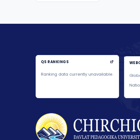
QS RANKINGS
WEBO
Ranking data currently unavailable.
Glob
Nati