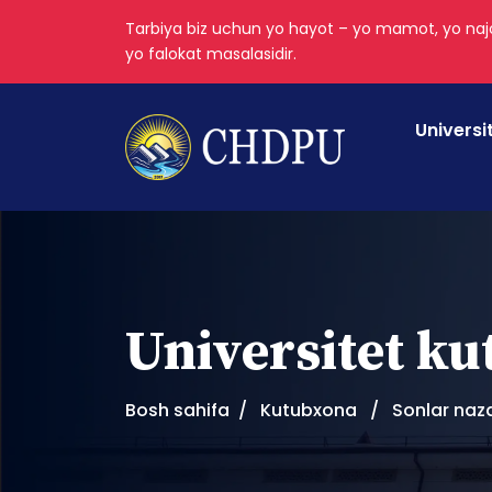
Tarbiya biz uchun yo hayot – yo mamot, yo najo
yo falokat masalasidir.
Universi
Universitet k
Bosh sahifa
Kutubxona
Sonlar naz