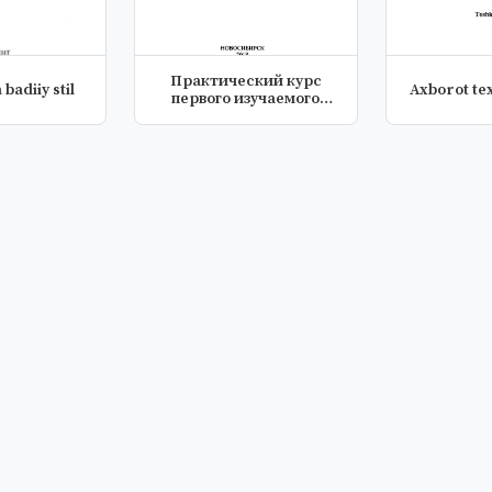
Практический курс
 badiiy stil
Axborot te
первого изучаемого
языка Английс...