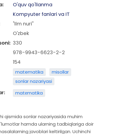
a:
O'quv qo'llanma
Kompyuter fanlari va IT
:
"Ilm nuri"
O'zbek
soni:
330
978-9943-6623-2-2
154
matematika
misollar
sonlar nazariyasi
ar:
matеmatika
nchi qismida sonlar nazariyasida muhim
'lumotlar hamda ularning tadbiqlariga doir
salalarning javoblari keltirilgan. Uchinchi