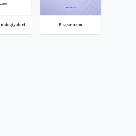
xnologiyalari
Бадминтон