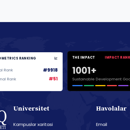
THE IMPACT
IMPACT RAN
METRICS RANKING
1001+
#9918
al Rank
#51
Sustainable Development Goa
onal Rank
Universitet
Havolalar
Kampuslar xaritasi
Email