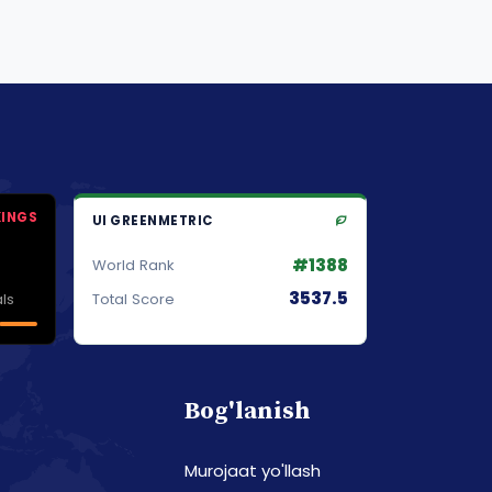
KINGS
UI GREENMETRIC
#1388
World Rank
3537.5
ls
Total Score
Bog'lanish
Murojaat yo'llash