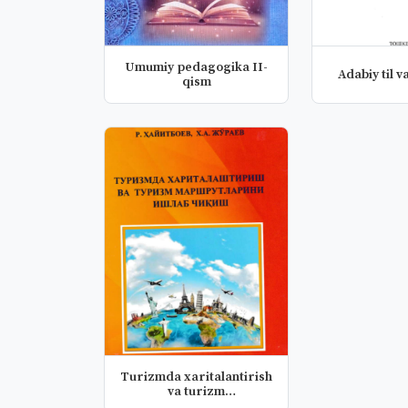
Umumiy pedagogika II-
Adabiy til va
qism
Turizmda xaritalantirish
va turizm
marshrutlarini...