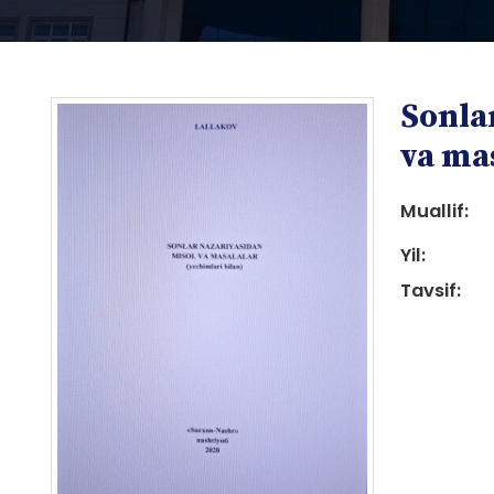
Sonla
va ma
Muallif:
Yil:
i
Tavsif:
i