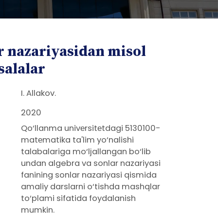
r nazariyasidan misol
salalar
I. Allakov.
2020
Qo‘llanma univеrsitеtdagi 5130100-
matеmatika ta'lim yo‘nalishi
talabalariga mo‘ljallangan bo‘lib
undan algebra va sonlar nazariyasi
fanining sonlar nazariyasi qismida
amaliy darslarni o‘tishda mashqlar
to‘plami sifatida foydalanish
mumkin.