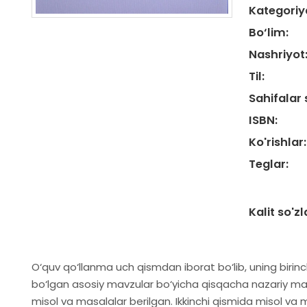
Kategoriy
Bo‘lim:
Nashriyot
Til:
Sahifalar 
ISBN:
Ko'rishlar:
Teglar:
Kalit so'zl
O‘quv qo‘llanma uch qismdan iborat bo‘lib, uning biri
bo‘lgan asosiy mavzular bo‘yicha qisqacha nazariy ma
misol va masalalar berilgan. Ikkinchi qismida misol va ma