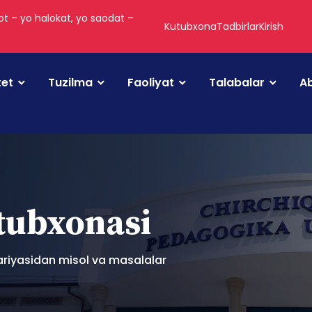
t – yo halokat, yo saodat –
Kutubxona
Tadbirlar
Kirish
tet
Tuzilma
Faoliyat
Talabalar
Ab
utubxonasi
ariyasidan misol va masalalar