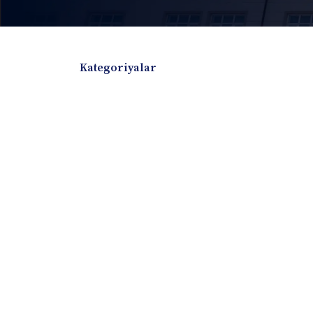
Kategoriyalar
Badiiy adabiyotlar
Boshqa turdagi adabiyotlar
Darslik
Dissertatsiya Avtoreferat
Elektron resurs
Ilmiy to'plam
Jurnal
Kitob albom
Konferensiya materiallari
Laboratoriya ish
Lug'at
Maqolalar
Metodik qo`llanma
Monografiya
Mustaqil ish
Nazorat savollari-testlar
O'quv qo'llanma
O'quv yoki fan dasturlari
O'quv-uslubiy majmua
O'quv-uslubiy qo'llanma
Prezident asarlar
Risola
Taqdimot