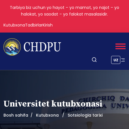
Tarbiya biz uchun yo hayot – yo mamot, yo najot – yo
halokat, yo saodat – yo falokat masalasidir.
Kutubxona
Tadbirlar
Kirish
UZ
Universitet kutubxonasi
Bosh sahifa
Kutubxona
Sotsiologia tarixi