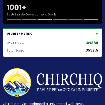
1001+
Sustainable Development Goals
UI GREENMETRIC
#1388
World Rank
3537.5
Total Score
Chirchiq davlat pedagogika universiteti web sayti.