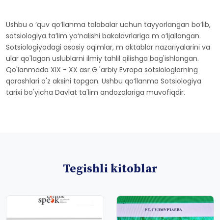
Ushbu o ‘quv qo‘llanma talabalar uchun tayyorlangan bo‘lib,
sotsiologiya ta’lim yo‘nalishi bakalavrlariga m o‘ljallangan.
Sotsiologiyadagi asosiy oqimlar, m aktablar nazariyalarini va
ular qo'lagan uslublarni ilmiy tahlil qilishga bag'ishlangan.
Qo'lanmada XIX - XX asr G 'arbiy Evropa sotsiologlarning
qarashlari o'z aksini topgan. Ushbu qo‘llanma Sotsiologiya
tarixi bo'yicha Davlat ta'lim andozalariga muvofiqdir.
Tegishli kitoblar