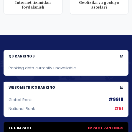
Internet tizimidan
Geofizika va geokiyo
foydalanish
asoslari
QS RANKINGS
Ranking data currently unavailable.
WEBOMETRICS RANKING
#9918
Global Rank
#51
National Rank
THE IMPACT
IMPACT RANKINGS