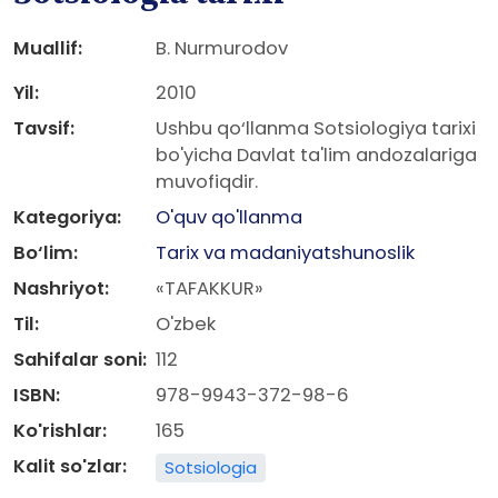
Muallif:
B. Nurmurodov
Yil:
2010
Tavsif:
Ushbu qo‘llanma Sotsiologiya tarixi
bo'yicha Davlat ta'lim andozalariga
muvofiqdir.
Kategoriya:
O'quv qo'llanma
Bo‘lim:
Tarix va madaniyatshunoslik
Nashriyot:
«TAFAKKUR»
Til:
O'zbek
Sahifalar soni:
112
ISBN:
978-9943-372-98-6
Ko'rishlar:
165
Kalit so'zlar:
Sotsiologia