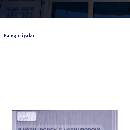
Kategoriyalar
Badiiy adabiyotlar
Boshqa turdagi adabiyotlar
Darslik
Dissertatsiya Avtoreferat
Elektron resurs
Ilmiy to'plam
Jurnal
Kitob albom
Konferensiya materiallari
Laboratoriya ishi
Lug'at
Maqolalar
Metodik qo`llanma
Monografiya
Mustaqil ish
Nazorat savollari-testlar
O'quv qo'llanma
O'quv yoki fan dasturlari
O'quv-uslubiy majmua
O'quv-uslubiy qo'llanma
Prezident asarlari
Risola
Taqdimot