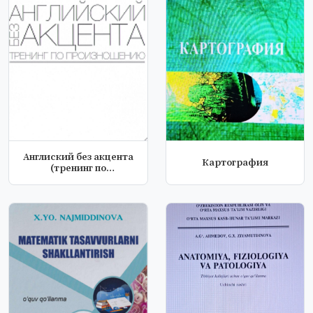
Англиский без акцента
Картография
(тренинг по
произношению)