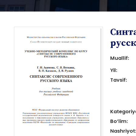
Синт
русск
Muallif:
Yil:
i
Tavsif:
Kategoriy
i
Bo‘lim:
Nashriyot