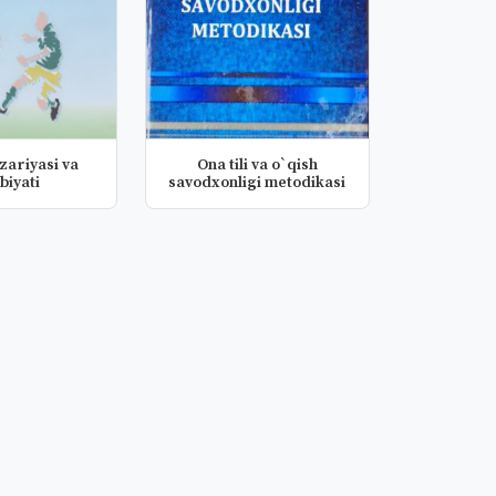
zariyasi va
Ona tili va o`qish
biyati
savodxonligi metodikasi