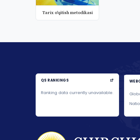
Tarix o'qitish metodikasi
QS RANKINGS
WEBO
Ranking data currently unavailable.
Glob
Nati