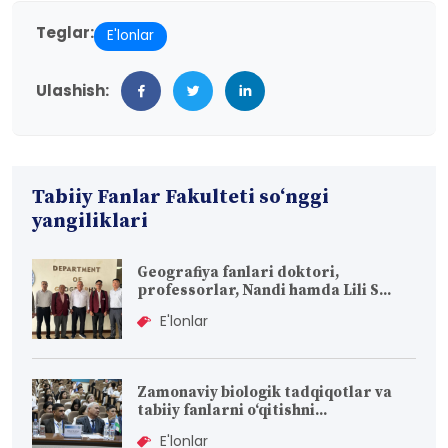
Teglar:
E'lonlar
Ulashish:
Tabiiy Fanlar Fakulteti so‘nggi
yangiliklari
Geografiya fanlari doktori,
professorlar, Nandi hamda Lili S...
E'lonlar
Zamonaviy biologik tadqiqotlar va
tabiiy fanlarni o‘qitishni...
E'lonlar