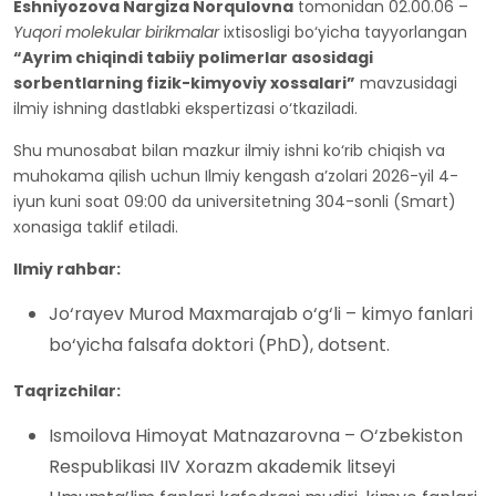
Eshniyozova Nargiza Norqulovna
tomonidan 02.00.06 –
Yuqori molekular birikmalar
ixtisosligi bo‘yicha tayyorlangan
“Ayrim chiqindi tabiiy polimerlar asosidagi
sorbentlarning fizik-kimyoviy xossalari”
mavzusidagi
ilmiy ishning dastlabki ekspertizasi o‘tkaziladi.
Shu munosabat bilan mazkur ilmiy ishni ko‘rib chiqish va
muhokama qilish uchun Ilmiy kengash a’zolari 2026-yil 4-
iyun kuni soat 09:00 da universitetning 304-sonli (Smart)
xonasiga taklif etiladi.
Ilmiy rahbar:
Jo‘rayev Murod Maxmarajab o‘g‘li – kimyo fanlari
bo‘yicha falsafa doktori (PhD), dotsent.
Taqrizchilar:
Ismoilova Himoyat Matnazarovna – O‘zbekiston
Respublikasi IIV Xorazm akademik litseyi