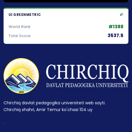
UI GREENMETRIC
#1388
World Rank
3537.5
Total Score
Chirchiq davlat pedagogika universiteti web sayti.
Chirchiq shahri, Amir Temur ko'chasi 104 uy
.