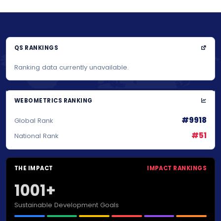
QS RANKINGS
Ranking data currently unavailable.
WEBOMETRICS RANKING
#9918
Global Rank
#51
National Rank
THE IMPACT
IMPACT RANKINGS
1001+
Sustainable Development Goals