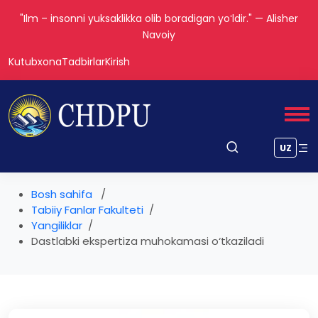
"Ilm – insonni yuksaklikka olib boradigan yoʻldir." — Alisher
Navoiy
Kutubxona
Tadbirlar
Kirish
UZ
Bosh sahifa
Tabiiy Fanlar Fakulteti
Yangiliklar
Dastlabki ekspertiza muhokamasi o‘tkaziladi