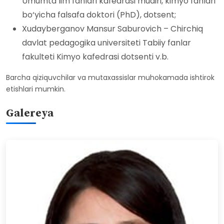
Umumta’lim fanlari kafedrasi mudiri, kimyo fanlari
bo‘yicha falsafa doktori (PhD), dotsent;
Xudayberganov Mansur Saburovich – Chirchiq
davlat pedagogika universiteti Tabiiy fanlar
fakulteti Kimyo kafedrasi dotsenti v.b.
Barcha qiziquvchilar va mutaxassislar muhokamada ishtirok
etishlari mumkin.
Galereya