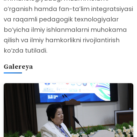
o‘rganish hamda fan-ta’lim integratsiyasi
va raqamli pedagogik texnologiyalar
bo‘yicha ilmiy ishlanmalarni muhokama
qilish va ilmiy hamkorlikni rivojlantirish
ko‘zda tutiladi.
Galereya