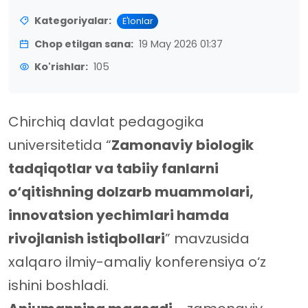
Kategoriyalar:
E'lonlar
Chop etilgan sana:
19 May 2026 01:37
Ko'rishlar:
105
Chirchiq davlat pedagogika
universitetida “
Zamonaviy biologik
tadqiqotlar va tabiiy fanlarni
o‘qitishning dolzarb muammolari,
innovatsion yechimlari hamda
rivojlanish istiqbollari
” mavzusida
xalqaro ilmiy-amaliy konferensiya o‘z
ishini boshladi.