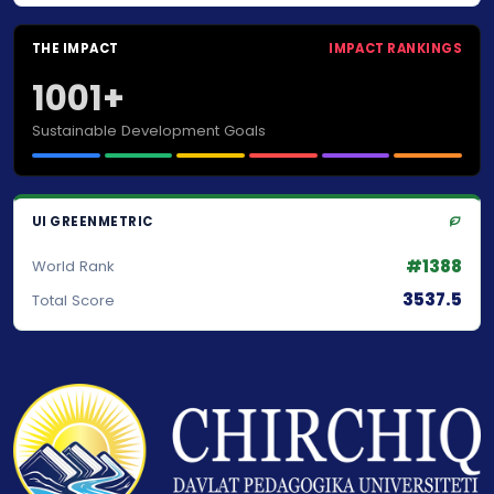
THE IMPACT
IMPACT RANKINGS
1001+
Sustainable Development Goals
UI GREENMETRIC
#1388
World Rank
3537.5
Total Score