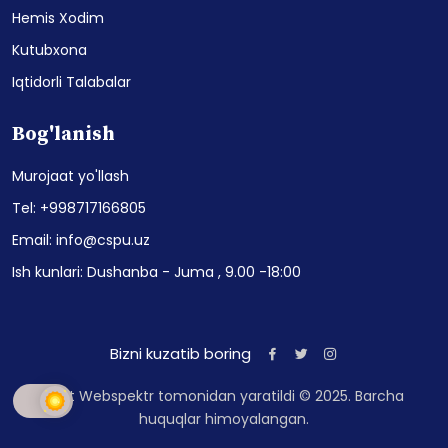
Hemis Xodim
Kutubxona
Iqtidorli Talabalar
Bog'lanish
Murojaat yo'llash
Tel: +998717166805
Email: info@cspu.uz
Ish kunlari: Dushanba - Juma , 9.00 -18:00
Bizni kuzatib boring
Sayt Webspektr tomonidan yaratildi © 2025. Barcha
huquqlar himoyalangan.