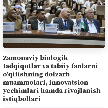
Zamonaviy biologik
tadqiqotlar va tabiiy fanlarni
o‘qitishning dolzarb
muammolari, innovatsion
yechimlari hamda rivojlanish
istiqbollari