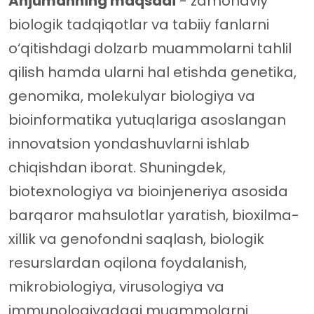
Anjumanning maqsadi
- zamonaviy
biologik tadqiqotlar va tabiiy fanlarni
o‘qitishdagi dolzarb muammolarni tahlil
qilish hamda ularni hal etishda genetika,
genomika, molekulyar biologiya va
bioinformatika yutuqlariga asoslangan
innovatsion yondashuvlarni ishlab
chiqishdan iborat. Shuningdek,
biotexnologiya va bioinjeneriya asosida
barqaror mahsulotlar yaratish, bioxilma-
xillik va genofondni saqlash, biologik
resurslardan oqilona foydalanish,
mikrobiologiya, virusologiya va
immunologiyadagi muammolarni