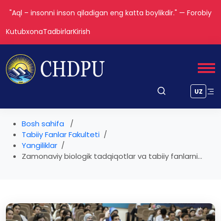
"Aql – insonni inson qiladigan eng katta boylikdir." — Forobiy
Kutubxona
Tadbirlar
Kirish
UZ
Bosh sahifa
Tabiiy Fanlar Fakulteti
Yangiliklar
Zamonaviy biologik tadqiqotlar va tabiiy fanlarni...