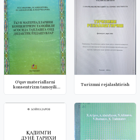
O‘quv materiallarni
Turizmni rejalashtirish
konsentrizm tamoyili
asosida t...