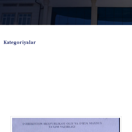
Kategoriyalar
Badiiy adabiyotlar
Boshqa turdagi adabiyotlar
Darslik
Dissertatsiya Avtoreferat
Elektron resurs
Ilmiy to'plam
Jurnal
Kitob albom
Konferensiya materiallari
Laboratoriya ishi
Lug'at
Maqolalar
Metodik qo`llanma
Monografiya
Mustaqil ish
Nazorat savollari-testlar
O'quv qo'llanma
O'quv yoki fan dasturlari
O'quv-uslubiy majmua
O'quv-uslubiy qo'llanma
Prezident asarlari
Risola
Taqdimot