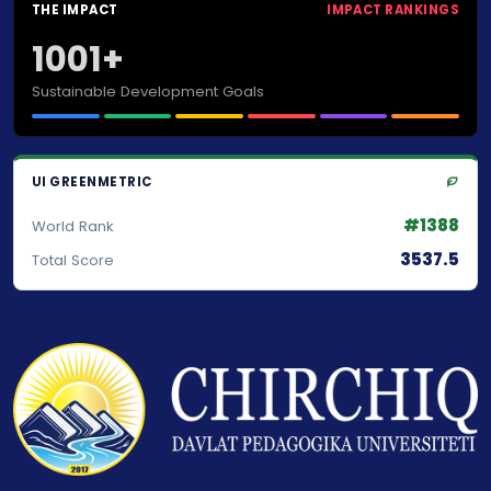
THE IMPACT
IMPACT RANKINGS
1001+
Sustainable Development Goals
UI GREENMETRIC
#1388
World Rank
3537.5
Total Score