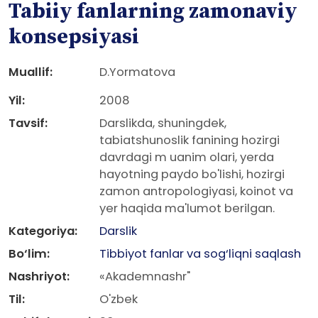
Tabiiy fanlarning zamonaviy
konsepsiyasi
Muallif:
D.Yormatova
Yil:
2008
Tavsif:
Darslikda, shuningdek,
tabiatshunoslik fanining hozirgi
davrdagi m uanim olari, yerda
hayotning paydo bo'lishi, hozirgi
zamon antropologiyasi, koinot va
yer haqida ma'lumot berilgan.
Kategoriya:
Darslik
Bo‘lim:
Tibbiyot fanlar va sog‘liqni saqlash
Nashriyot:
«Akademnashr"
Til:
O'zbek