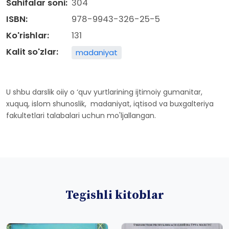
Sahifalar soni:
304
ISBN:
978-9943-326-25-5
Ko'rishlar:
131
Kalit so'zlar:
madaniyat
U shbu darslik oiiy o ‘quv yurtlarining ijtimoiy gumanitar,
xuquq, islom shunoslik, madaniyat, iqtisod va buxgalteriya
fakultetlari talabalari uchun mo'ljallangan.
Tegishli kitoblar