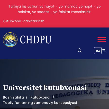
Tarbiya biz uchun yo hayot – yo mamot, yo najot – yo
halokat, yo saodat – yo falokat masalasidir.
Kutubxona
Tadbirlar
Kirish
UZ
Universitet kutubxonasi
Bosh sahifa
Kutubxona
Tabiiy fanlarning zamonaviy konsepsiyasi