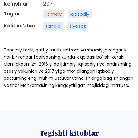
Ko'rishlar:
207
Teglar:
ijtimoiy
iqtisodiy
Kalit so'zlar:
tanqid
siyosat
Tanqidiy
tahlil,
q
attiy
tartib-intizom
va
shaxsiy javobgarlik
-
har
bir
rahbar
faoliyatining
kundalik qoidasi
bo‘lishi
kerak.
Mamlakatimizni
2016
yilda ijtimoiy-iqtisodiy
rivojlantirishning
asosiy
yakunlari va
2017
yilga
mo‘ljallangan
iqtisodiy
dasturning
eng muhim
ustuvor
yo‘nalishlariga
bag‘ishlangan
Vazirlar Mahkamasining
kengaytirilgan
majlisidagi
ma’ruza,
Tegishli kitoblar