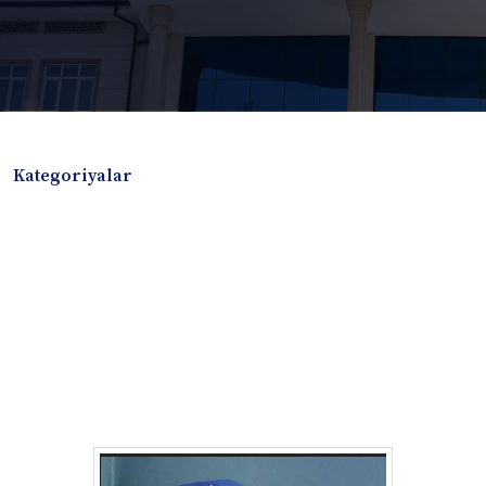
Kategoriyalar
Badiiy adabiyotlar
Boshqa turdagi adabiyotlar
Darslik
Dissertatsiya Avtoreferat
Elektron resurs
Ilmiy to'plam
Jurnal
Kitob albom
Konferensiya materiallari
Laboratoriya ishi
Lug'at
Maqolalar
Metodik qo`llanma
Monografiya
Mustaqil ish
Nazorat savollari-testlar
O'quv qo'llanma
O'quv yoki fan dasturlari
O'quv-uslubiy majmua
O'quv-uslubiy qo'llanma
Prezident asarlari
Risola
Taqdimot