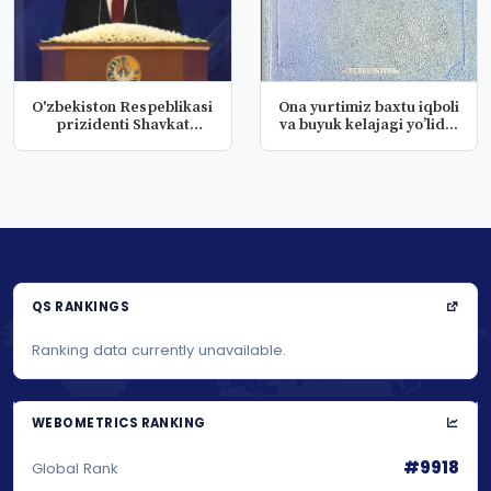
O'zbekiston Respeblikasi
Ona yurtimiz baxtu iqboli
prizidenti Shavkat
va buyuk kelajagi yo’lid...
Mirziy...
QS RANKINGS
Ranking data currently unavailable.
WEBOMETRICS RANKING
#9918
Global Rank