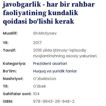
javobgarlik - har bir rahbar
faoliyatining kundalik
qoidasi bo‘lishi kerak
Muallif:
Sh.Mirziyoev
Yil:
2017
Tavsif:
2016 yilda ijtimoiy-iqtisodiy
rivojlantirishning asosiy yakunlari.
Kategoriya:
Prezident asarlari
Bo‘lim:
Huquq va yuridik fanlar
Nashriyot:
O`zbekiston
Til:
O'zbek
Sahifalar soni:
104
ISBN:
978-9943-28-948-2