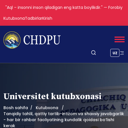
"Aql – insonni inson qiladigan eng katta boylikdir." — Forobiy
Kutubxona
Tadbirlar
Kirish
UZ
Universitet kutubxonasi
Bosh sahifa
Kutubxona
Tanqidiy tahlil, qattiy tartib-intizom va shaxsiy javobgarlik
- har bir rahbar faoliyatining kundalik qoidasi bo‘lishi
kerak