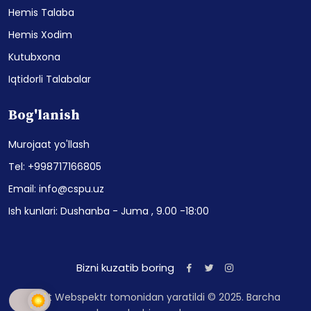
Hemis Talaba
Hemis Xodim
Kutubxona
Iqtidorli Talabalar
Bog'lanish
Murojaat yo'llash
Tel: +998717166805
Email: info@cspu.uz
Ish kunlari: Dushanba - Juma , 9.00 -18:00
Bizni kuzatib boring
Sayt Webspektr tomonidan yaratildi © 2025. Barcha