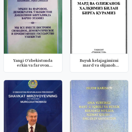
Yangi Oʻzbekistonda
Buyuk kelajagimizni
erkin va farovon
mard va olijanob
yashaylik!
xalqimiz bila...