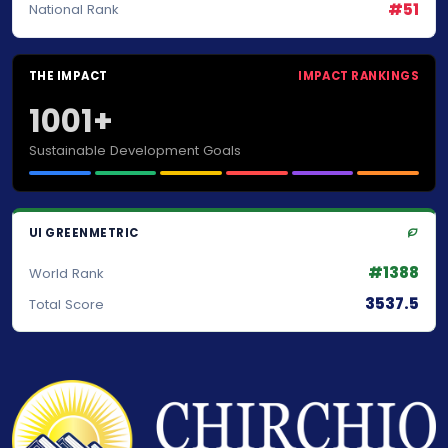
#51
National Rank
THE IMPACT
IMPACT RANKINGS
1001+
Sustainable Development Goals
UI GREENMETRIC
#1388
World Rank
3537.5
Total Score