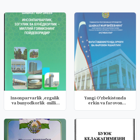
Insonparvarlik ,ezgulik
Yangi O'zbekistonda
va bunyodkorlik -milliy
erkin va farovon
g'...
yashaylik