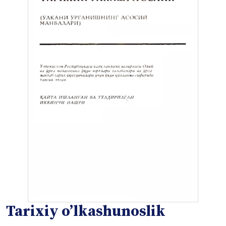
Таrixiy oʼlkаshunoslik