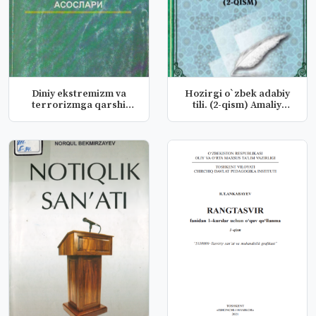
Diniy ekstremizm va
Hozirgi o`zbek adabiy
terrorizmga qarshi
tili. (2-qism) Amaliy
kurashning...
mashg`...