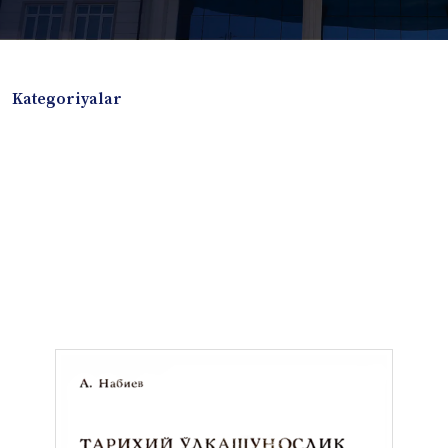
Kategoriyalar
Badiiy adabiyotlar
Boshqa turdagi adabiyotlar
Darslik
Dissertatsiya Avtoreferat
Elektron resurs
Ilmiy to'plam
Jurnal
Kitob albom
Konferensiya materiallari
Laboratoriya ishi
Lug'at
Maqolalar
Metodik qo`llanma
Monografiya
Mustaqil ish
Nazorat savollari-testlar
O'quv qo'llanma
O'quv yoki fan dasturlari
O'quv-uslubiy majmua
O'quv-uslubiy qo'llanma
Prezident asarlari
Risola
Taqdimot