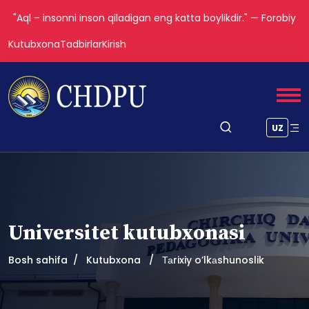
"Aql – insonni inson qiladigan eng katta boylikdir." — Forobiy
Kutubxona
Tadbirlar
Kirish
UZ
Universitet kutubxonasi
Bosh sahifa
Kutubxona
Таrixiy oʼlkаshunoslik