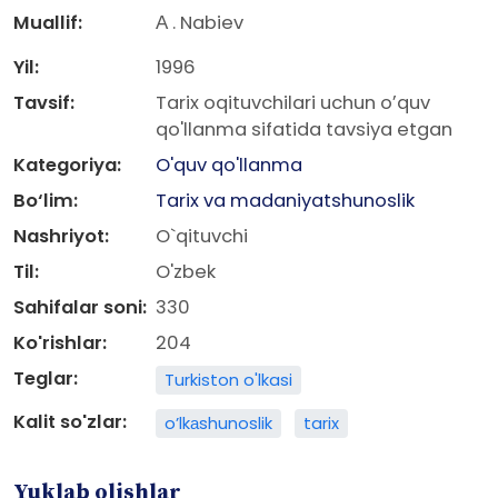
Muallif:
А . Nabiev
Yil:
1996
Tavsif:
Tarix oqituvchilari uchun oʼquv
qo'llanma sifatida tavsiya etgan
Kategoriya:
O'quv qo'llanma
Bo‘lim:
Tarix va madaniyatshunoslik
Nashriyot:
O`qituvchi
Til:
O'zbek
Sahifalar soni:
330
Ko'rishlar:
204
Teglar:
Turkiston o'lkasi
Kalit so'zlar:
oʼlkаshunoslik
tarix
Yuklab olishlar