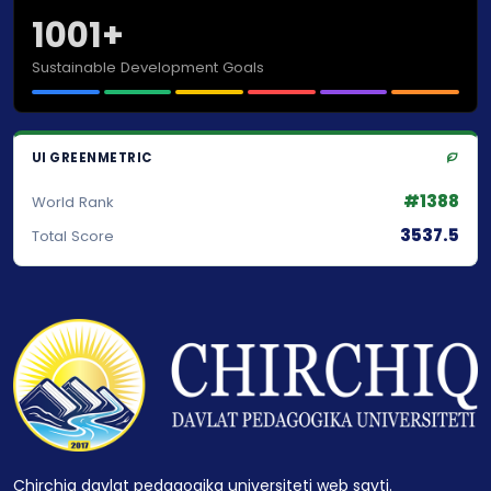
1001+
Sustainable Development Goals
UI GREENMETRIC
#1388
World Rank
3537.5
Total Score
Chirchiq davlat pedagogika universiteti web sayti.