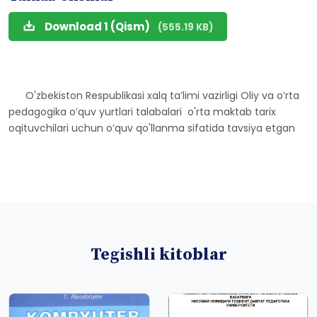
Download 1 (Qism)
(555.19 KB)
O'zbekiston Respublikasi xalq taʼlimi vazirligi Oliy va oʼrta
pedagogika oʼquv yurtlari talabalari o'rta maktab tarix
oqituvchilari uchun oʼquv qo'llanma sifatida tavsiya etgan
Tegishli kitoblar