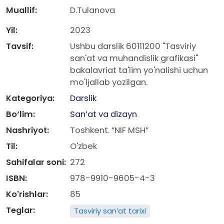
Muallif:
D.Tulanova
Yil:
2023
Tavsif:
Ushbu darslik 60111200 "Tasviriy
san'at va muhandislik grafikasi"
bakalavriat ta'lim yo'nalishi uchun
mo'ljallab yozilgan.
Kategoriya:
Darslik
Bo‘lim:
San’at va dizayn
Nashriyot:
Toshkent. ”NIF MSH”
Til:
O'zbek
Sahifalar soni:
272
ISBN:
978-9910-9605-4-3
Ko'rishlar:
85
Teglar:
Tasviriy san’at tarixi