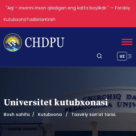
"Aql – insonni inson qiladigan eng katta boylikdir." — Forobiy
Kutubxona
Tadbirlar
Kirish
UZ
Universitet kutubxonasi
Bosh sahifa
Kutubxona
Tasviriy san’at tarixi.