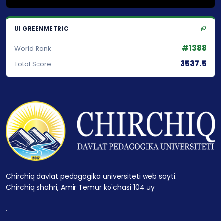
UI GREENMETRIC
#1388
World Rank
3537.5
Total Score
Chirchiq davlat pedagogika universiteti web sayti.
Chirchiq shahri, Amir Temur ko'chasi 104 uy
.