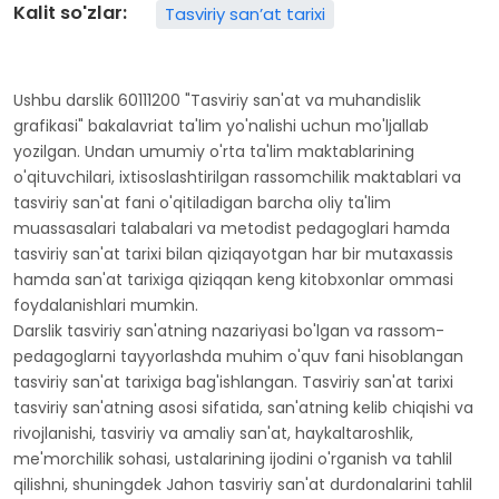
Kalit so'zlar:
Tasviriy san’at tarixi
Ushbu darslik 60111200 "Tasviriy san'at va muhandislik
grafikasi" bakalavriat ta'lim yo'nalishi uchun mo'ljallab
yozilgan. Undan umumiy o'rta ta'lim maktablarining
o'qituvchilari, ixtisoslashtirilgan rassomchilik maktablari va
tasviriy san'at fani o'qitiladigan barcha oliy ta'lim
muassasalari talabalari va metodist pedagoglari hamda
tasviriy san'at tarixi bilan qiziqayotgan har bir mutaxassis
hamda san'at tarixiga qiziqqan keng kitobxonlar ommasi
foydalanishlari mumkin.
Darslik tasviriy san'atning nazariyasi bo'lgan va rassom-
pedagoglarni tayyorlashda muhim o'quv fani hisoblangan
tasviriy san'at tarixiga bag'ishlangan. Tasviriy san'at tarixi
tasviriy san'atning asosi sifatida, san'atning kelib chiqishi va
rivojlanishi, tasviriy va amaliy san'at, haykaltaroshlik,
me'morchilik sohasi, ustalarining ijodini o'rganish va tahlil
qilishni, shuningdek Jahon tasviriy san'at durdonalarini tahlil