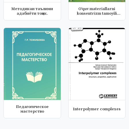
Методикаи таълими
O‘quv materiallarni
адабиёти тоҷик.
konsentrizm tamoyili
asosida t...
Педагогическое
Interpolymer complexes
мастерство