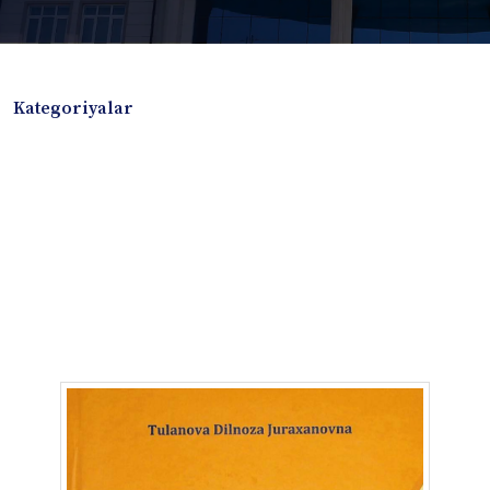
Kategoriyalar
Badiiy adabiyotlar
Boshqa turdagi adabiyotlar
Darslik
Dissertatsiya Avtoreferat
Elektron resurs
Ilmiy to'plam
Jurnal
Kitob albom
Konferensiya materiallari
Laboratoriya ishi
Lug'at
Maqolalar
Metodik qo`llanma
Monografiya
Mustaqil ish
Nazorat savollari-testlar
O'quv qo'llanma
O'quv yoki fan dasturlari
O'quv-uslubiy majmua
O'quv-uslubiy qo'llanma
Prezident asarlari
Risola
Taqdimot