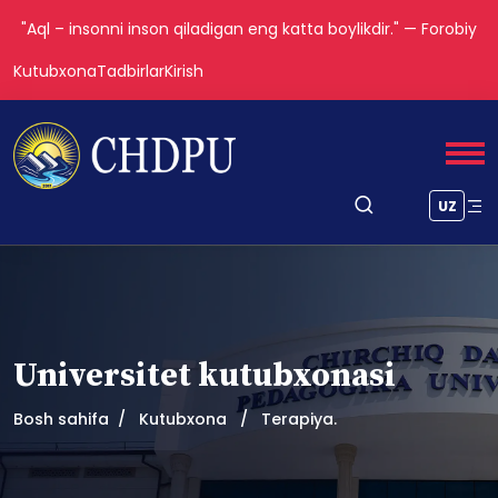
"Aql – insonni inson qiladigan eng katta boylikdir." — Forobiy
Kutubxona
Tadbirlar
Kirish
UZ
Universitet kutubxonasi
Bosh sahifa
Kutubxona
Terapiya.