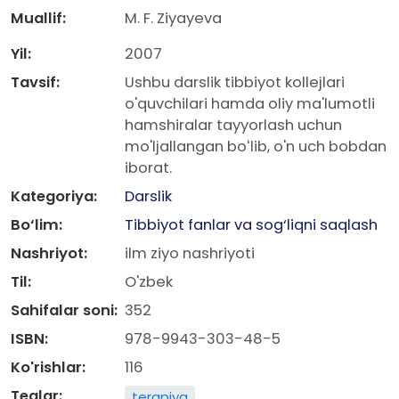
Muallif:
M. F. Ziyayeva
Yil:
2007
Tavsif:
Ushbu darslik tibbiyot kollejlari
o'quvchilari hamda oliy ma'lumotli
hamshiralar tayyorlash uchun
mo'ljallangan boʻlib, o'n uch bobdan
iborat.
Kategoriya:
Darslik
Bo‘lim:
Tibbiyot fanlar va sog‘liqni saqlash
Nashriyot:
ilm ziyo nashriyoti
Til:
O'zbek
Sahifalar soni:
352
ISBN:
978-9943-303-48-5
Ko'rishlar:
116
Teglar:
terapiya