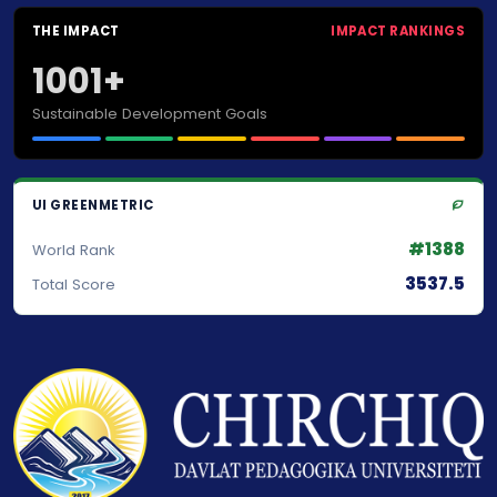
THE IMPACT
IMPACT RANKINGS
1001+
Sustainable Development Goals
UI GREENMETRIC
#1388
World Rank
3537.5
Total Score