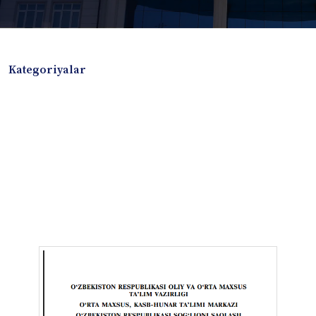
Kategoriyalar
Badiiy adabiyotlar
Boshqa turdagi adabiyotlar
Darslik
Dissertatsiya Avtoreferat
Elektron resurs
Ilmiy to'plam
Jurnal
Kitob albom
Konferensiya materiallari
Laboratoriya ishi
Lug'at
Maqolalar
Metodik qo`llanma
Monografiya
Mustaqil ish
Nazorat savollari-testlar
O'quv qo'llanma
O'quv yoki fan dasturlari
O'quv-uslubiy majmua
O'quv-uslubiy qo'llanma
Prezident asarlari
Risola
Taqdimot