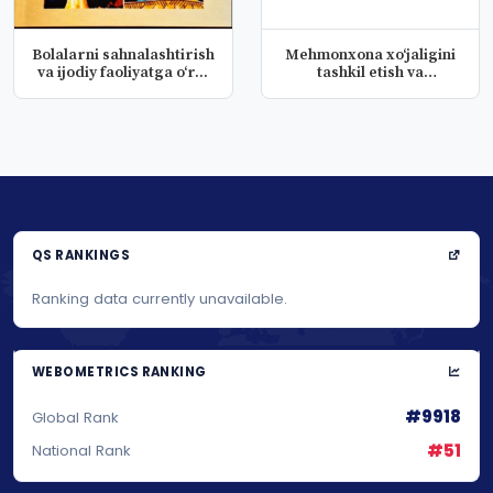
Bolalarni sahnalashtirish
Mehmonxona xo‘jaligini
va ijodiy faoliyatga oʻr...
tashkil etish va
boshqarish
QS RANKINGS
Ranking data currently unavailable.
WEBOMETRICS RANKING
#9918
Global Rank
#51
National Rank