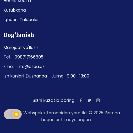
Hemis Xodim
Kutubxona
Iqtidorli Talabalar
Bog'lanish
Murojaat yo'llash
Tel: +998717166805
Email: info@cspu.uz
Ish kunlari: Dushanba - Juma , 9.00 -18:00
Bizni kuzatib boring
Sayt Webspektr tomonidan yaratildi © 2025. Barcha
huquqlar himoyalangan.