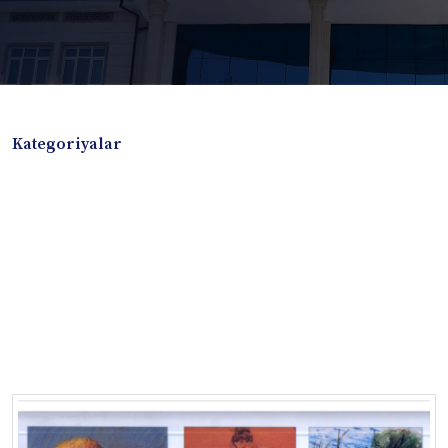
Kategoriyalar
Badiiy adabiyotlar
Boshqa turdagi adabiyotlar
Darslik
Dissertatsiya Avtoreferat
Elektron resurs
Ilmiy to'plam
Jurnal
Kitob albom
Konferensiya materiallari
Laboratoriya ishi
Lug'at
Maqolalar
Metodik qo`llanma
Monografiya
Mustaqil ish
Nazorat savollari-testlar
O'quv qo'llanma
O'quv yoki fan dasturlari
O'quv-uslubiy majmua
O'quv-uslubiy qo'llanma
Prezident asarlari
Risola
Taqdimot