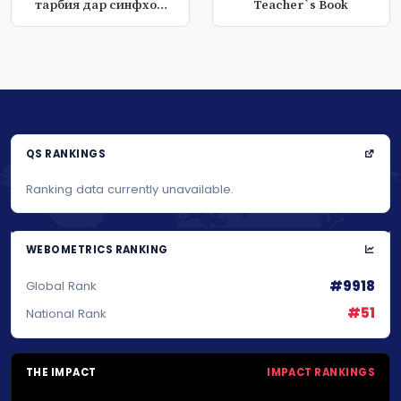
тарбия дар синфхои
Teacher`s Book
ибтидой"
QS RANKINGS
Ranking data currently unavailable.
WEBOMETRICS RANKING
#9918
Global Rank
#51
National Rank
THE IMPACT
IMPACT RANKINGS