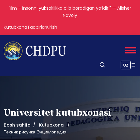
"Ilm – insonni yuksaklikka olib boradigan yoʻldir." — Alisher
Navoiy
Kutubxona
Tadbirlar
Kirish
UZ
Universitet kutubxonasi
Bosh sahifa
Kutubxona
Техник рисунка Энциклопедия