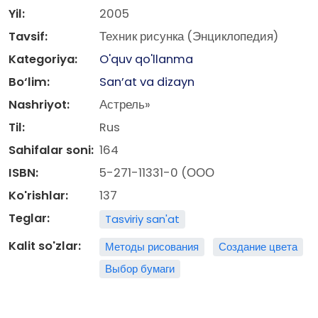
Yil:
2005
Tavsif:
Техник рисунка (Энциклопедия)
Kategoriya:
O'quv qo'llanma
Bo‘lim:
San’at va dizayn
Nashriyot:
Астрель»
Til:
Rus
Sahifalar soni:
164
ISBN:
5-271-11331-0 (ООО
Ko'rishlar:
137
Teglar:
Tasviriy san'at
Kalit so'zlar:
Методы рисования
Создание цвета
Выбор бумаги