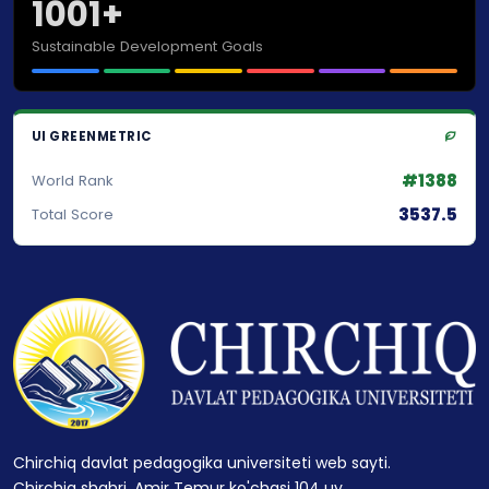
1001+
Sustainable Development Goals
UI GREENMETRIC
#1388
World Rank
3537.5
Total Score
Chirchiq davlat pedagogika universiteti web sayti.
Chirchiq shahri, Amir Temur ko'chasi 104 uy