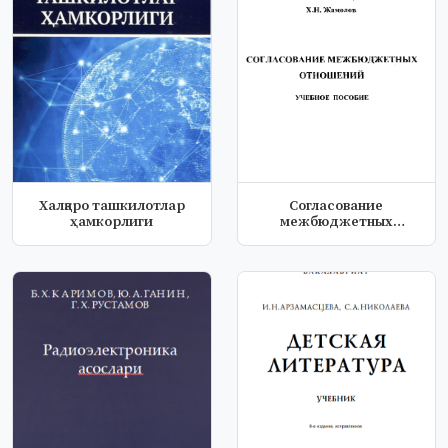
Xалқаро ташкилотлар
Согласование
ҳамкорлиги
межбюджетных
отношений