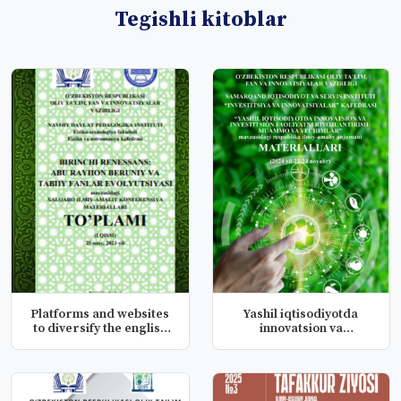
Tegishli kitoblar
Platforms and websites
Yashil iqtisodiyotda
to diversify the english
innovatsion va
le...
investitsion f...