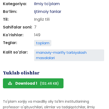
Kategoriya:
Ilmiy to'plam
Bo‘lim:
Ijtimoiy fanlar
Til:
Ingliz tili
Sahifalar soni:
7
Ko'rishlar:
149
Teglar:
toplam
Kalit so'zlar:
manaviy-marifiy tarbiyalash
masalalari
Yuklab olishlar
Download 1
(132.46 KB)
To'plam xorijiy va maxdlliy oliy ta'lim institutlarining
professor-o'qituvchilari, olimlar va tadqiqotchilar, ilmiy