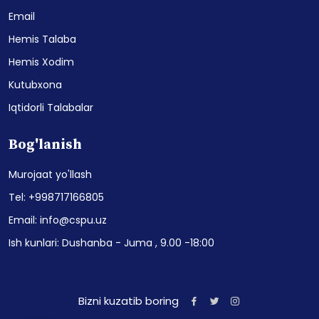
Email
Hemis Talaba
Hemis Xodim
Kutubxona
Iqtidorli Talabalar
Bog'lanish
Murojaat yo'llash
Tel: +998717166805
Email: info@cspu.uz
Ish kunlari: Dushanba - Juma , 9.00 -18:00
Bizni kuzatib boring