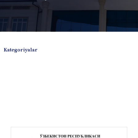
Kategoriyalar
Badiiy adabiyotlar
Boshqa turdagi adabiyotlar
Darslik
Dissertatsiya Avtoreferat
Elektron resurs
Ilmiy to'plam
Jurnal
Kitob albom
Konferensiya materiallari
Laboratoriya ishi
Lug'at
Maqolalar
Metodik qo`llanma
Monografiya
Mustaqil ish
Nazorat savollari-testlar
O'quv qo'llanma
O'quv yoki fan dasturlari
O'quv-uslubiy majmua
O'quv-uslubiy qo'llanma
Prezident asarlari
Risola
Taqdimot