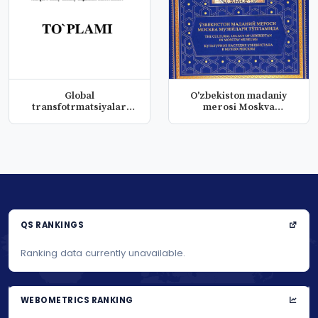
Global
O'zbekiston madaniy
transfotrmatsiyalar
merosi Moskva
davrida maktabgacha
muzeylari to'pl...
ta'...
QS RANKINGS
Ranking data currently unavailable.
WEBOMETRICS RANKING