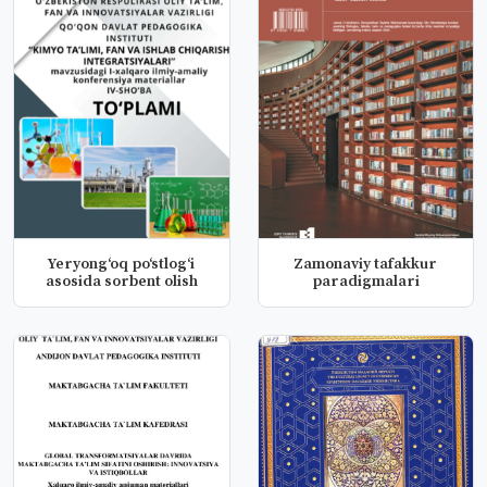
Yeryongʻoq po‘stlog‘i
Zamonaviy tafakkur
asosida sorbent olish
paradigmalari