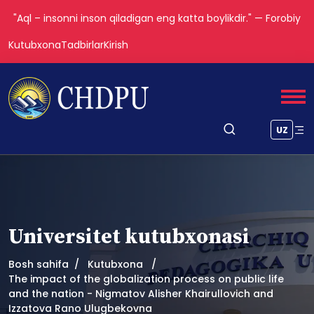
"Aql – insonni inson qiladigan eng katta boylikdir." — Forobiy
Kutubxona
Tadbirlar
Kirish
UZ
Universitet kutubxonasi
Bosh sahifa
Kutubxona
The impact of the globalization process on public life
and the nation - Nigmatov Alisher Khairullovich and
Izzatova Rano Ulugbekovna