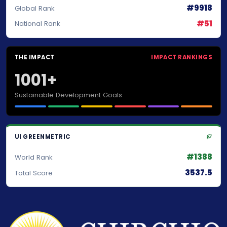
#9918
Global Rank
#51
National Rank
THE IMPACT
IMPACT RANKINGS
1001+
Sustainable Development Goals
UI GREENMETRIC
#1388
World Rank
3537.5
Total Score