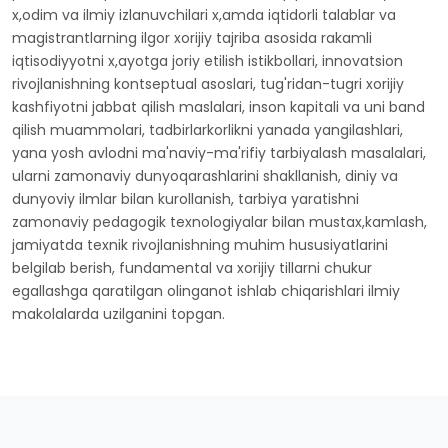
x,odim va ilmiy izlanuvchilari x,amda iqtidorli talablar va
magistrantlarning ilgor xorijiy tajriba asosida rakamli
iqtisodiyyotni x,ayotga joriy etilish istikbollari, innovatsion
rivojlanishning kontseptual asoslari, tug'ridan-tugri xorijiy
kashfiyotni jabbat qilish maslalari, inson kapitali va uni band
qilish muammolari, tadbirlarkorlikni yanada yangilashlari,
yana yosh avlodni ma'naviy-ma'rifiy tarbiyalash masalalari,
ularni zamonaviy dunyoqarashlarini shakllanish, diniy va
dunyoviy ilmlar bilan kurollanish, tarbiya yaratishni
zamonaviy pedagogik texnologiyalar bilan mustax,kamlash,
jamiyatda texnik rivojlanishning muhim hususiyatlarini
belgilab berish, fundamental va xorijiy tillarni chukur
egallashga qaratilgan olinganot ishlab chiqarishlari ilmiy
makolalarda uzilganini topgan.