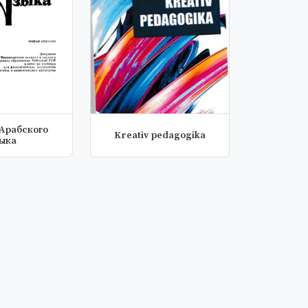
 Арабского
Kreativ pedagogika
зыка