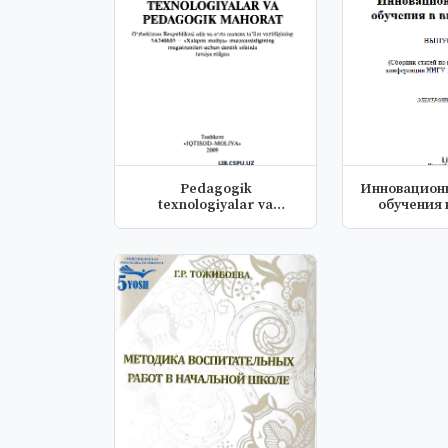
Pedagogik
Инновацион
texnologiyalar va
обучения 
pedagogik mahorat
шко