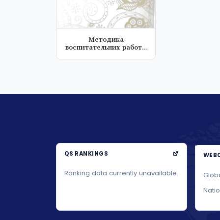
Методика
воспитательних работ в
начальной школе
QS RANKINGS
WEBO
Ranking data currently unavailable.
Glob
Nati