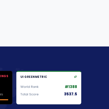
KINGS
UI GREENMETRIC
#1388
World Rank
3537.5
ls
Total Score