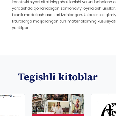
konstruktsiyasi sifatining shakllanishi va uni baholash om
yaratishda qoʼllanadigan zamonaviy loyihalash usulla
texnik modellash asoslari izohlangan. Uzbekistoi iqlimiy
fituralarga moʼljallangan turli materiallarning xususiyatl
yoritilgan.
Tegishli kitoblar