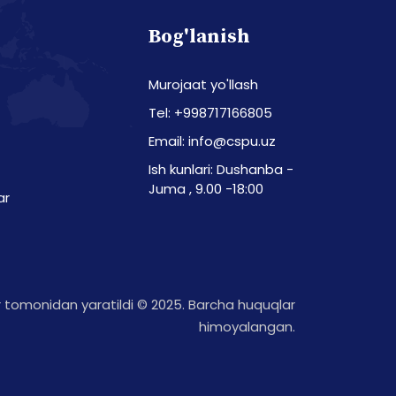
Bog'lanish
Murojaat yo'llash
Tel: +998717166805
Email: info@cspu.uz
Ish kunlari: Dushanba -
Juma , 9.00 -18:00
ar
tomonidan yaratildi © 2025. Barcha huquqlar
himoyalangan.