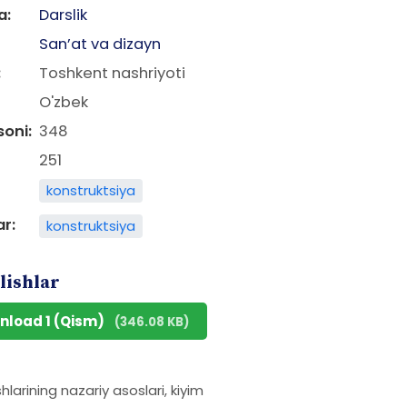
a:
Darslik
San’at va dizayn
:
Toshkent nashriyoti
O'zbek
soni:
348
251
konstruktsiya
ar:
konstruktsiya
lishlar
nload 1 (Qism)
(346.08 KB)
hlarining nazariy asoslari, kiyim