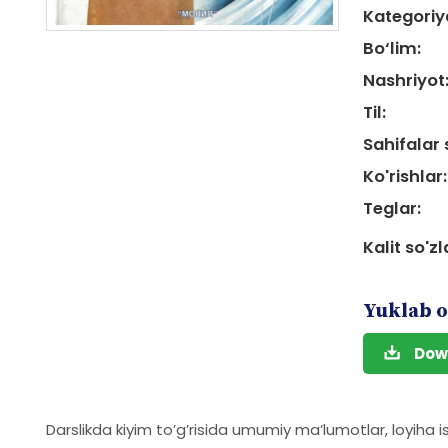
Kategoriy
Bo‘lim:
Nashriyot
Til:
Sahifalar 
Ko'rishlar:
Teglar:
Kalit so'zl
Yuklab o
Dow
Darslikda kiyim toʼgʼrisida umumiy maʼlumotlar, loyiha is