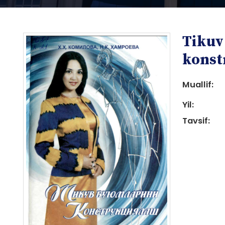
Tikuv
konst
Muallif:
Yil:
i
Tavsif:
i