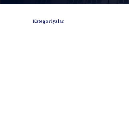
Kategoriyalar
Badiiy adabiyotlar
Boshqa turdagi adabiyotlar
Darslik
Dissertatsiya Avtoreferat
Elektron resurs
Ilmiy to'plam
Jurnal
Kitob albom
Konferensiya materiallari
Laboratoriya ish
Lug'at
Maqolalar
Metodik qo`llanma
Monografiya
Mustaqil ish
Nazorat savollari-testlar
O'quv qo'llanma
O'quv yoki fan dasturlari
O'quv-uslubiy majmua
O'quv-uslubiy qo'llanma
Prezident asarlar
Risola
Taqdimot