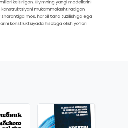
illari keltirilgan. Kiyimning yangi modellarini
ri, konstruktsiyani mukammalashtiradigan
 sharontiga mos, har xil tana tuzilishiga ega
arini konstruktsiyada hisobga olish yoʼllari