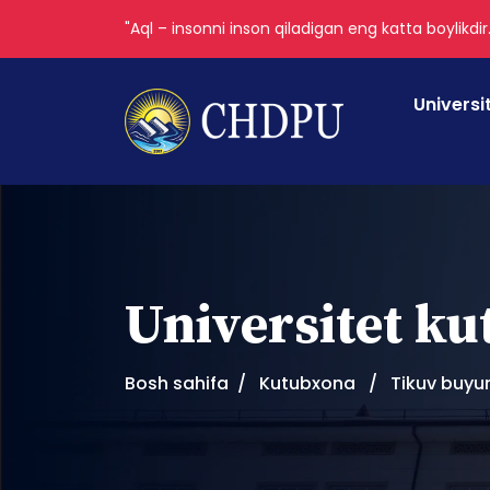
"Aql – insonni inson qiladigan eng katta boylikdir
Universi
Universitet k
Bosh sahifa
Kutubxona
Tikuv buyu