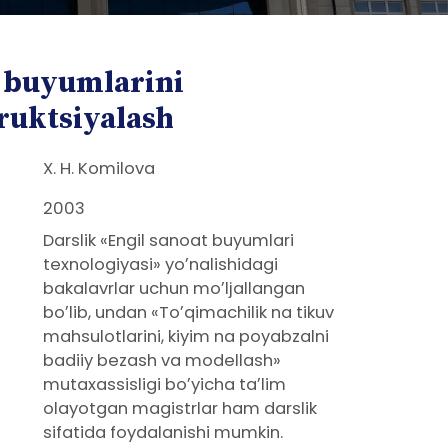
 buyumlarini
ruktsiyalash
X. H. Komilova
2003
Darslik «Engil sanoat buyumlari
texnologiyasi» yoʼnalishidagi
bakalavrlar uchun moʼljallangan
boʼlib, undan «Toʼqimachilik na tikuv
mahsulotlarini, kiyim na poyabzalni
badiiy bezash va modellash»
mutaxassisligi boʼyicha taʼlim
olayotgan magistrlar ham darslik
sifatida foydalanishi mumkin.