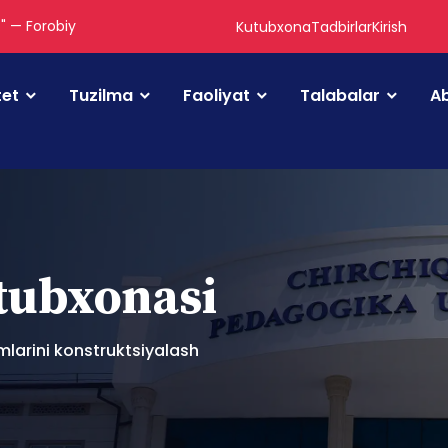
." — Forobiy
Kutubxona
Tadbirlar
Kirish
tet
Tuzilma
Faoliyat
Talabalar
Ab
utubxonasi
mlarini konstruktsiyalash