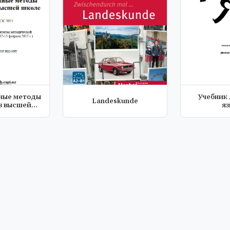
ные методы
Учебник
Landeskunde
в высшей
я
ле.