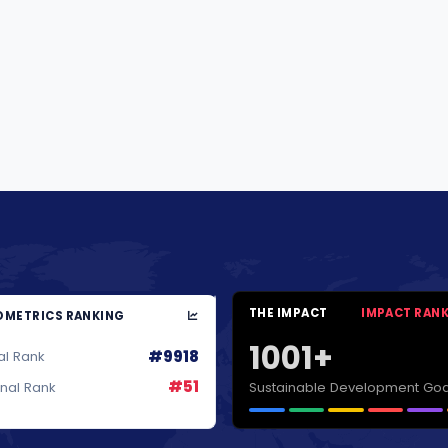
THE IMPACT
IMPACT RAN
METRICS RANKING
1001+
#9918
al Rank
#51
Sustainable Development Goa
onal Rank