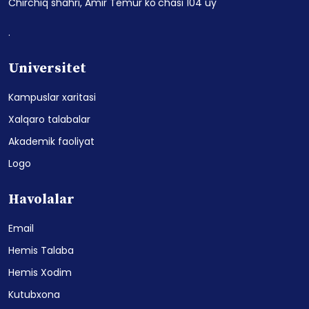
Chirchiq shahri, Amir Temur ko'chasi 104 uy
.
Universitet
Kampuslar xaritasi
Xalqaro talabalar
Akademik faoliyat
Logo
Havolalar
Email
Hemis Talaba
Hemis Xodim
Kutubxona