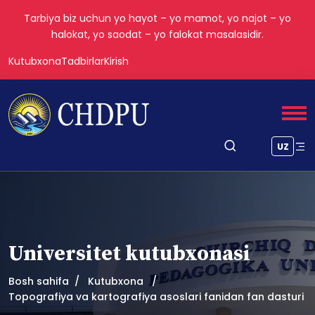
Tarbiya biz uchun yo hayot – yo mamot, yo najot – yo
halokat, yo saodat – yo falokat masalasidir.
Kutubxona
Tadbirlar
Kirish
UZ
Universitet kutubxonasi
Bosh sahifa
Kutubxona
Topografiya va kartografiya asoslari fanidan fan dasturi