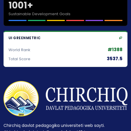
1001+
Sustainable Development Goals
UI GREENMETRIC
#1388
World Rank
3537.5
Total Score
Chirchiq davlat pedagogika universiteti web sayti.