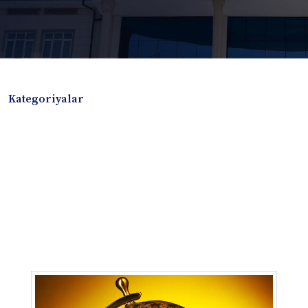
Kategoriyalar
Badiiy adabiyotlar
Boshqa turdagi adabiyotlar
Darslik
Dissertatsiya Avtoreferat
Elektron resurs
Ilmiy to'plam
Jurnal
Kitob albom
Konferensiya materiallari
Laboratoriya ishi
Lug'at
Maqolalar
Metodik qo`llanma
Monografiya
Mustaqil ish
Nazorat savollari-testlar
O'quv qo'llanma
O'quv yoki fan dasturlari
O'quv-uslubiy majmua
O'quv-uslubiy qo'llanma
Prezident asarlari
Risola
Taqdimot