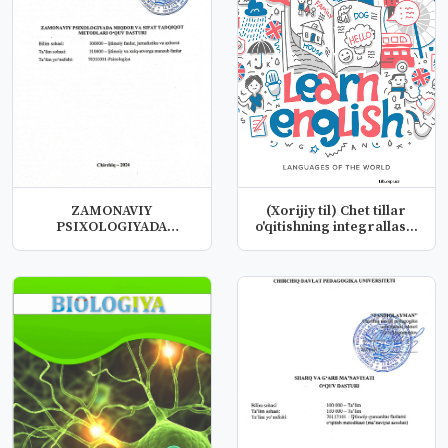
ZAMONAVIY
(Xorijiy til) Chet tillar
PSIXOLOGIYADA
o'qitishning integrallas...
MIQDOR VA SIFAT
TADQIQOT M...