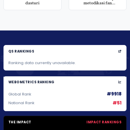
dasturi
metodikasi fan
dasturla...
QS RANKINGS
Ranking data currently unavailable.
WEBOMETRICS RANKING
#9918
Global Rank
#51
National Rank
THE IMPACT
IMPACT RANKINGS