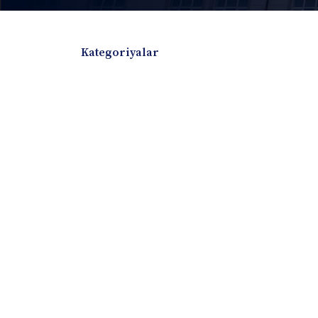
Kategoriyalar
Badiiy adabiyotlar
Boshqa turdagi adabiyotlar
Darslik
Dissertatsiya Avtoreferat
Elektron resurs
Ilmiy to'plam
Jurnal
Kitob albom
Konferensiya materiallari
Laboratoriya ish
Lug'at
Maqolalar
Metodik qo`llanma
Monografiya
Mustaqil ish
Nazorat savollari-testlar
O'quv qo'llanma
O'quv yoki fan dasturlari
O'quv-uslubiy majmua
O'quv-uslubiy qo'llanma
Prezident asarlar
Risola
Taqdimot