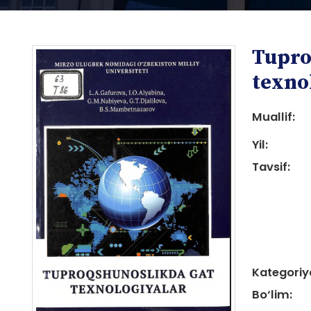
Tupro
texno
Muallif:
Yil:
i
Tavsif:
i
Kategoriy
Bo‘lim: