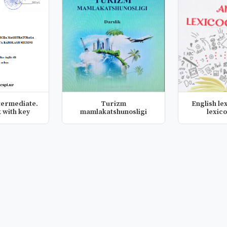
ermediate.
Turizm
English le
with key
mamlakatshunosligi
lexic