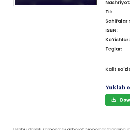
Nashriyot
Til:
Sahifalar 
ISBN:
Ko'rishlar:
Teglar:
Kalit so'zl
Yuklab o
Dow
Ushbu darslik zamonaviy axborot texnologiyalarining j