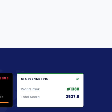
KINGS
UI GREENMETRIC
#1388
World Rank
3537.5
ls
Total Score