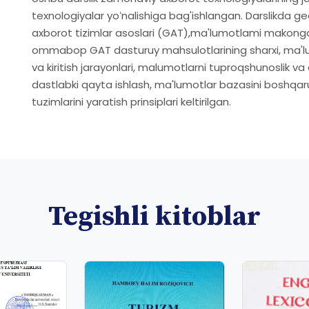
texnologiyalar yoʻnalishiga bag'ishlangan. Darslikda ge
axborot tizimlar asoslari (GAT),ma'lumotlami makonga 
ommabop GAT dasturuy mahsulotlarining sharxi, ma'lu
va kiritish jarayonlari, malumotlarni tuproqshunoslik 
dastlabki qayta ishlash, ma'lumotlar bazasini boshqar
tuzimlarini yaratish prinsiplari keltirilgan.
Tegishli kitoblar