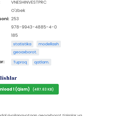
:
VNESHINVESTPRC
O'zbek
soni:
253
978-9943-4885-4-0
185
statistika
modellash
geoaxborot.
ar:
Tuproq
qatlam.
lishlar
nload 1 (Qism)
(487.63 KB)
adal rivojlanayotgan geoaxborot tizimlar va