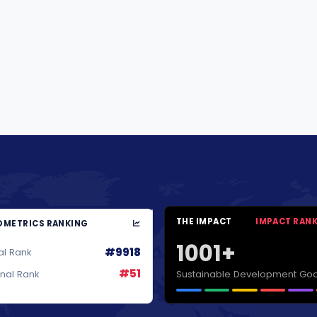
THE IMPACT
IMPACT RAN
METRICS RANKING
1001+
#9918
al Rank
#51
Sustainable Development Goa
onal Rank