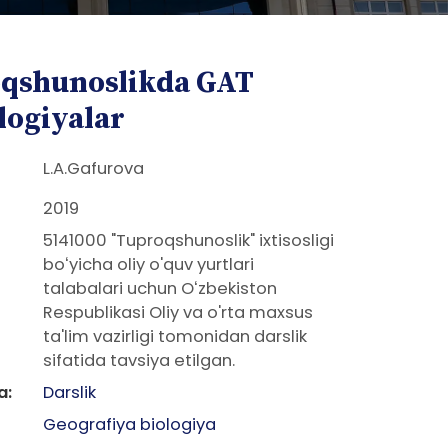
qshunoslikda GAT
logiyalar
L.A.Gafurova
2019
5141000 "Tuproqshunoslik" ixtisosligi
boʻyicha oliy o'quv yurtlari
talabalari uchun Oʻzbekiston
Respublikasi Oliy va o'rta maxsus
ta'lim vazirligi tomonidan darslik
sifatida tavsiya etilgan.
a:
Darslik
Geografiya biologiya