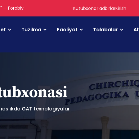
." — Forobiy
Kutubxona
Tadbirlar
Kirish
tet
Tuzilma
Faoliyat
Talabalar
Ab
utubxonasi
oslikda GAT texnologiyalar