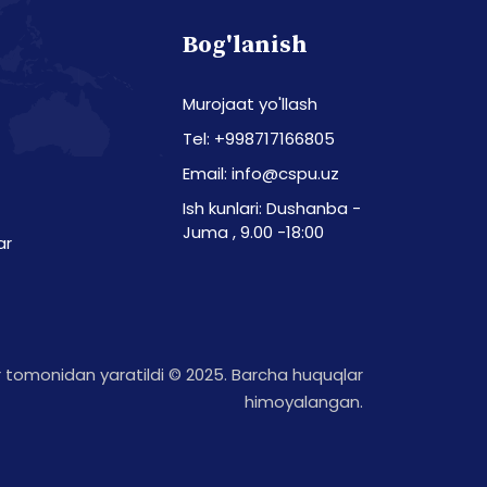
Bog'lanish
Murojaat yo'llash
Tel: +998717166805
Email: info@cspu.uz
Ish kunlari: Dushanba -
Juma , 9.00 -18:00
ar
tomonidan yaratildi © 2025. Barcha huquqlar
himoyalangan.