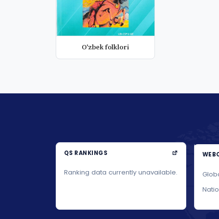
O'zbek folklori
QS RANKINGS
WEBO
Ranking data currently unavailable.
Glob
Nati