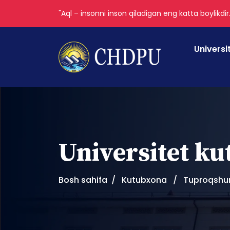
"Aql – insonni inson qiladigan eng katta boylikdir
Universi
Universitet k
Bosh sahifa
Kutubxona
Tuproqshun