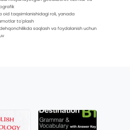
ografik
oid taqsimlanishidagi roli, yanada
motlar toʻplash
va dehqonchilikda saqlash va foydalanish uchun
uv