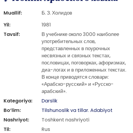
Muallif:
Б. З. Холидов
Yil:
1981
Tavsif:
В учебнике около 3000 наиболее
употребительных слов,
представленных в поурочных
несвязных и связных текстах,
пословицах, поговорках, афоризмах,
диа-логах и в приложенных текстах.
В конце приводятся словари:
«Арабско-русский» и «Русско-
арабский».
Kategoriya:
Darslik
Bo‘lim:
Tilshunoslik va tillar. Adabiyot
Nashriyot:
Toshkent nashriyoti
Til:
Rus