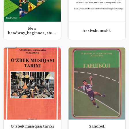
New
Arxivshunoslik
headway_beginner_student`s
book
O`zbek musiqasi tarixi
Gandbol.