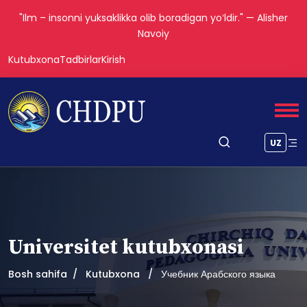
"Ilm – insonni yuksaklikka olib boradigan yoʻldir." — Alisher
Navoiy
Kutubxona
Tadbirlar
Kirish
UZ
Universitet kutubxonasi
Bosh sahifa
Kutubxona
Учебник Арабского языка