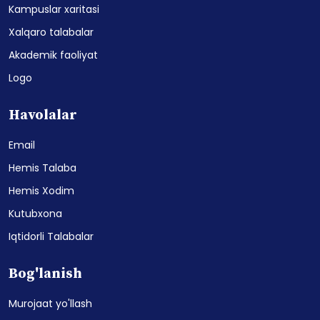
Kampuslar xaritasi
Xalqaro talabalar
Akademik faoliyat
Logo
Havolalar
Email
Hemis Talaba
Hemis Xodim
Kutubxona
Iqtidorli Talabalar
Bog'lanish
Murojaat yo'llash