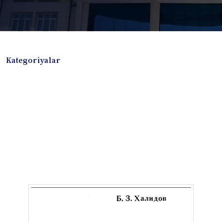
Kategoriyalar
Badiiy adabiyotlar
Boshqa turdagi adabiyotlar
Darslik
Dissertatsiya Avtoreferat
Elektron resurs
Ilmiy to'plam
Jurnal
Kitob albom
Konferensiya materiallari
Laboratoriya ishi
Lug'at
Maqolalar
Metodik qo`llanma
Monografiya
Mustaqil ish
Nazorat savollari-testlar
O'quv qo'llanma
O'quv yoki fan dasturlari
O'quv-uslubiy majmua
O'quv-uslubiy qo'llanma
Prezident asarlari
Risola
Taqdimot