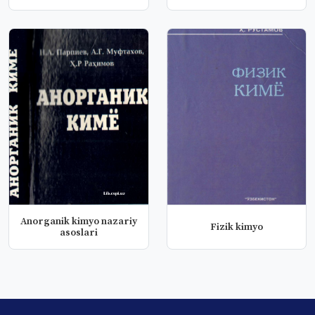
Аnorganik kimyo nazariy
Fizik kimyo
asoslari