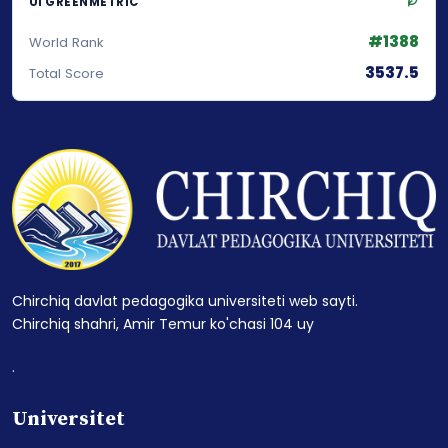
UI GREENMETRIC
#1388
World Rank
3537.5
Total Score
Chirchiq davlat pedagogika universiteti web sayti.
Chirchiq shahri, Amir Temur ko'chasi 104 uy
.
Universitet