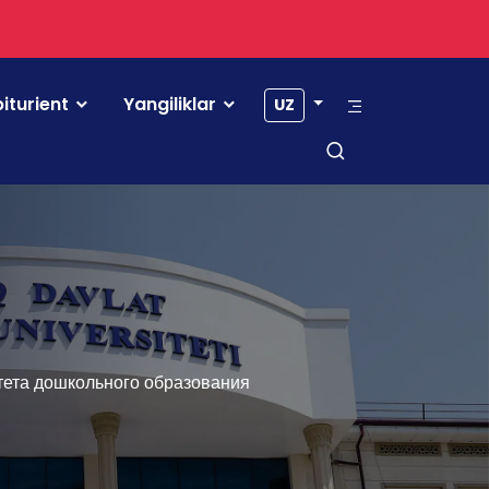
iturient
Yangiliklar
UZ
ьтета дошкольного образования