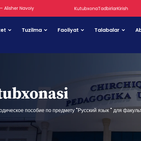
 — Alisher Navoiy
Kutubxona
Tadbirlar
Kirish
tet
Tuzilma
Faoliyat
Talabalar
Ab
utubxonasi
дическое пособие по предмету "Русский язык " для факул