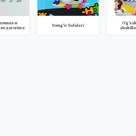
онная и
O'g'zak
Yomg'ir bolalari
 педагогика
shakilla
talaffu