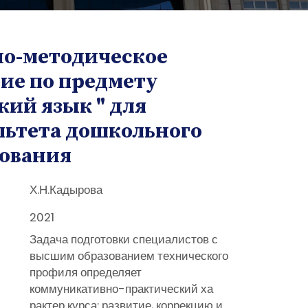
но-методическое
ие по предмету
кий язык " для
льтета дошкольного
зования
Х.Н.Кадырова
2021
Задача подготовки специалистов с
высшим образованием технического
профиля определяет
коммуникативно-практический ха
рактер курса: развитие, коррекцию и