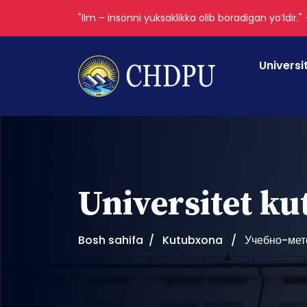
"Ilm – insonni yuksaklikka olib boradigan yoʻldir."
Universi
Universitet k
Bosh sahifa
Kutubxona
Учебно-мето