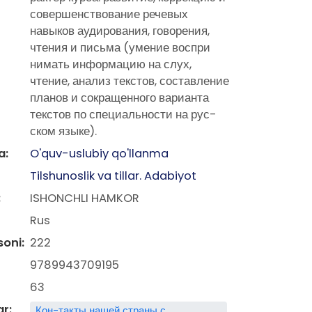
совершенствование речевых
навыков аудирования, говорения,
чтения и письма (умение воспри
нимать информацию на слух,
чтение, анализ текстов, составление
планов и сокращенного варианта
текстов по специальности на рус-
ском языке).
a:
O'quv-uslubiy qo'llanma
Tilshunoslik va tillar. Adabiyot
:
ISHONCHLI HAMKOR
Rus
soni:
222
9789943709195
63
ar:
Кон-такты нашей страны с