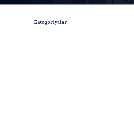
Kategoriyalar
Badiiy adabiyotlar
Boshqa turdagi adabiyotlar
Darslik
Dissertatsiya Avtoreferat
Elektron resurs
Ilmiy to'plam
Jurnal
Kitob albom
Konferensiya materiallari
Laboratoriya ish
Lug'at
Maqolalar
Metodik qo`llanma
Monografiya
Mustaqil ish
Nazorat savollari-testlar
O'quv qo'llanma
O'quv yoki fan dasturlari
O'quv-uslubiy majmua
O'quv-uslubiy qo'llanma
Prezident asarlar
Risola
Taqdimot