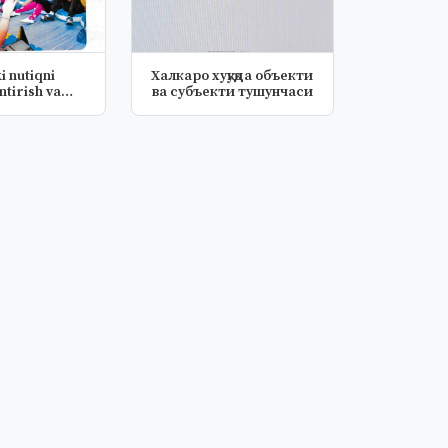
i nutiqni
Халкаро хуқуқда объекти
ntirish va
ва субъекти тушунчаси
zga o'r...