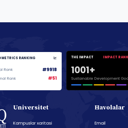
THE IMPACT
IMPACT RAN
METRICS RANKING
1001+
#9918
al Rank
#51
Sustainable Development Goa
onal Rank
Universitet
Havolalar
Kampuslar xaritasi
Email