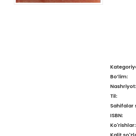
Kategoriy
Bo‘lim:
Nashriyot
Til:
Sahifalar 
ISBN:
Ko'rishlar:
Kalit so'zl