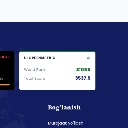
KINGS
UI GREENMETRIC
#1388
World Rank
3537.5
ls
Total Score
Bog'lanish
Murojaat yo'llash