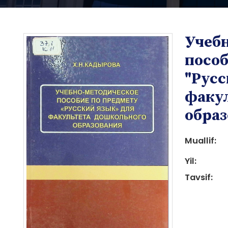
Учеб
пособ
"Русс
факу
i
обра
Muallif:
Yil:
Tavsif:
i