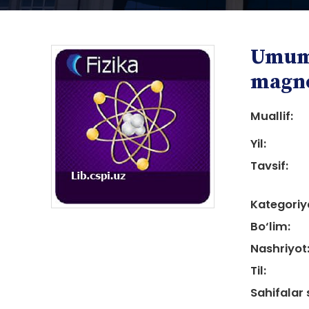
Umumi
magn
Muallif:
Yil:
i
Tavsif:
Kategoriy
Bo‘lim:
Nashriyot
i
Til:
Sahifalar 