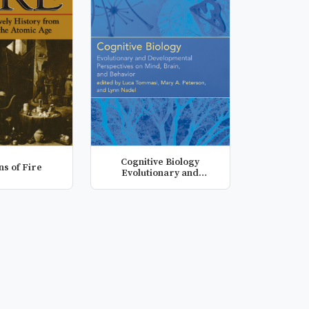
Cognitive Biology
ns of Fire
Evolutionary and
Developmental P...