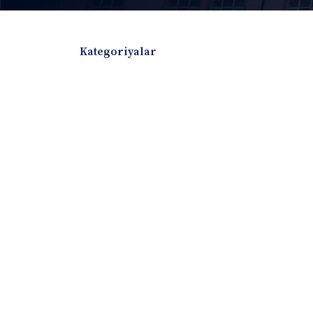
Kategoriyalar
Badiiy adabiyotlar
Boshqa turdagi adabiyotlar
Darslik
Dissertatsiya Avtoreferat
Elektron resurs
Ilmiy to'plam
Jurnal
Kitob albom
Konferensiya materiallari
Laboratoriya ish
Lug'at
Maqolalar
Metodik qo`llanma
Monografiya
Mustaqil ish
Nazorat savollari-testlar
O'quv qo'llanma
O'quv yoki fan dasturlari
O'quv-uslubiy majmua
O'quv-uslubiy qo'llanma
Prezident asarlar
Risola
Taqdimot