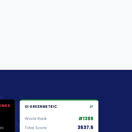
KINGS
UI GREENMETRIC
#1388
World Rank
3537.5
ls
Total Score