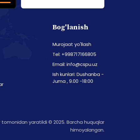
Bog'lanish
Murojaat yo'llash
Tel: +998717166805
Email: info@cspu.uz
Ish kunlari: Dushanba -
Juma , 9.00 -18:00
ar
tomonidan yaratildi © 2025. Barcha huquqlar
himoyalangan.