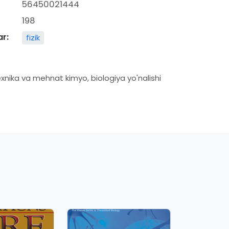
56450021444
198
ar:
fizik
ika va mehnat kimyo, biologiya yo'nalishi