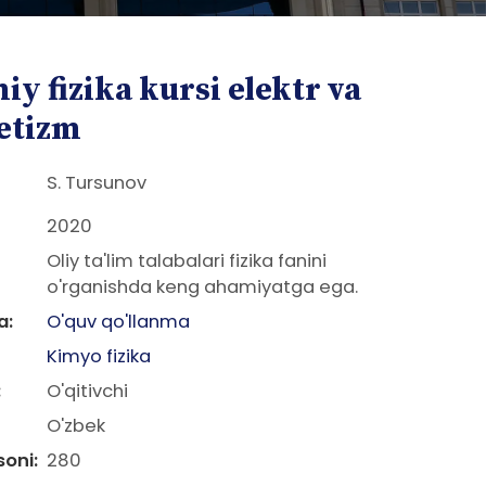
y fizika kursi elektr va
etizm
S. Tursunov
2020
Oliy ta'lim talabalari fizika fanini
o'rganishda keng ahamiyatga ega.
a:
O'quv qo'llanma
Kimyo fizika
:
O'qitivchi
O'zbek
soni:
280