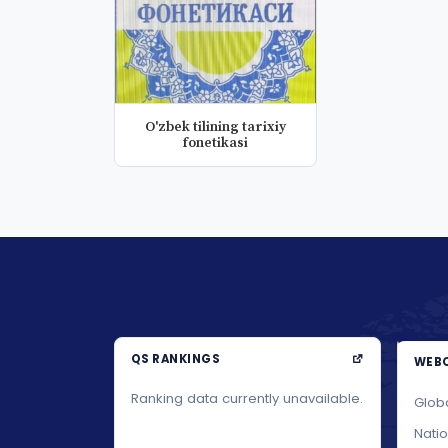
O'zbek tilining tarixiy
fonetikasi
QS RANKINGS
WEBO
Ranking data currently unavailable.
Glob
Nati