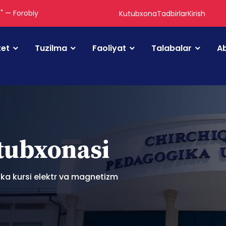
." — Forobiy
Kutubxona
Tadbirlar
Kirish
tet
Tuzilma
Faoliyat
Talabalar
Ab
utubxonasi
ika kursi elektr va magnetizm