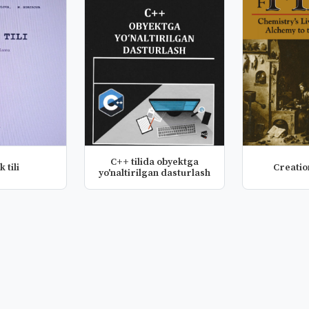
C++ tilida obyektga
 tili
Creatio
yo'naltirilgan dasturlash