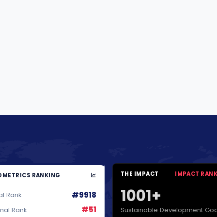
THE IMPACT
IMPACT RAN
METRICS RANKING
1001+
#9918
al Rank
#51
Sustainable Development Goa
onal Rank