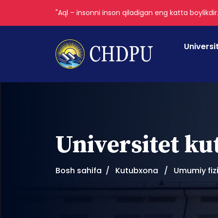
"Aql – insonni inson qiladigan eng katta boylikdir
Universi
Universitet k
Bosh sahifa
Kutubxona
Umumiy fiz