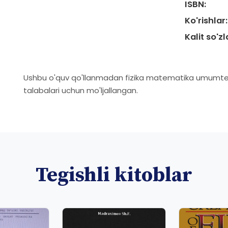
ISBN:
Ko'rishlar:
Kalit so'zl
Ushbu o'quv qo'llanmadan fizika matematika umumtexn
talabalari uchun mo'ljallangan.
Tegishli kitoblar