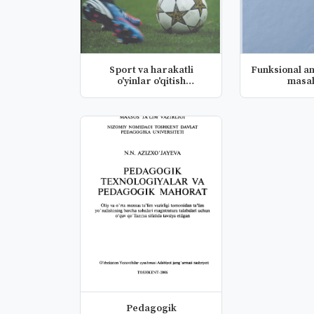
Sport va harakatli
Funksional an
o'yinlar o'qitish
masal
metodikasi (F...
Pedagogik