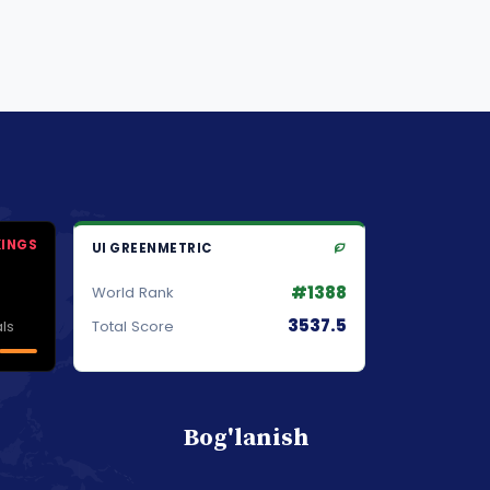
KINGS
UI GREENMETRIC
#1388
World Rank
3537.5
ls
Total Score
Bog'lanish