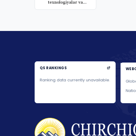
texnologiyalar va
pedagogik mahorat
QS RANKINGS
WEBO
Ranking data currently unavailable.
Glob
Nati