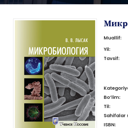
Микр
Muallif:
Yil:
Tavsif:
i
Kategoriy
Bo‘lim:
i
Til:
Sahifalar 
ISBN: