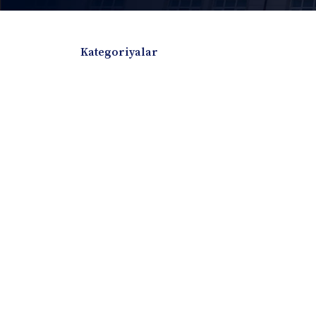
Kategoriyalar
Badiiy adabiyotlar
Boshqa turdagi adabiyotlar
Darslik
Dissertatsiya Avtoreferat
Elektron resurs
Ilmiy to'plam
Jurnal
Kitob albom
Konferensiya materiallari
Laboratoriya ish
Lug'at
Maqolalar
Metodik qo`llanma
Monografiya
Mustaqil ish
Nazorat savollari-testlar
O'quv qo'llanma
O'quv yoki fan dasturlari
O'quv-uslubiy majmua
O'quv-uslubiy qo'llanma
Prezident asarlar
Risola
Taqdimot