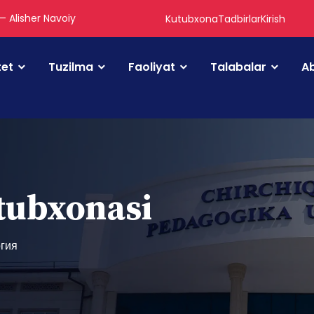
 — Alisher Navoiy
Kutubxona
Tadbirlar
Kirish
tet
Tuzilma
Faoliyat
Talabalar
Ab
utubxonasi
гия