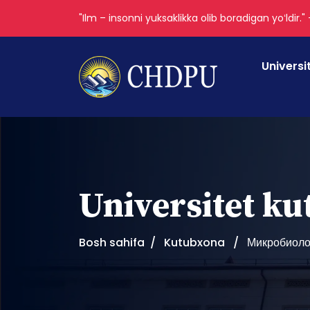
"Ilm – insonni yuksaklikka olib boradigan yoʻldir."
Universi
Universitet k
Bosh sahifa
Kutubxona
Микробиоло