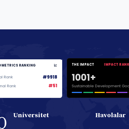
THE IMPACT
IMPACT RAN
METRICS RANKING
1001+
#9918
al Rank
#51
Sustainable Development Goa
onal Rank
Universitet
Havolalar