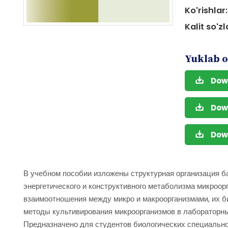
Ko'rishlar:
Kalit so'zl
Yuklab o
Dow
Dow
Dow
В учебном пособии изложены структурная организация ба
энергетического и конструктивного метаболизма микроорг
взаимоотношения между микро и макроорганизмами, их б
методы культивирования микроорганизмов в лабораторны
Предназначено для студентов биологических специальн