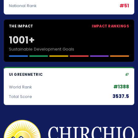
#51
National Rank
THE IMPACT
IMPACT RANKINGS
1001+
Sustainable Development Goals
UI GREENMETRIC
#1388
World Rank
3537.5
Total Score