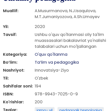
Muallif:
A.Musurmanova, N.J.Isaqulova,
M.T.Jumaniyozova, A.Sh.Umayev
Yil:
2020
Tavsif:
Ushbu o'quv qo'llanmasi oliy ta'lim
muassasalari bakalavriat yo'nalishi
talabalari uchun mo'ljallangan
Kategoriya:
O'quv qo'llanma
Bo‘lim:
Ta’lim va pedagogika
Nashriyot:
Innovatsiya-Ziyo
Til:
O'zbek
Sahifalar soni:
194
ISBN:
978-9943-7025-0-9
Ko'rishlar:
200
Teglar:
iamo- yil
pedagogik texnologiya