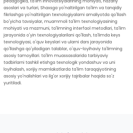
pedagogika, ta'lim innovatsiyalarining mohiyati, nazariy
asoslari va turlari, Shaxsga yo'naltirilgan ta'lim va tanqidiy
fikrlashga yo'naltirilgan texnologiyalarni amaliyotda qo'llash
bo'yicha tavsiyalar, muammoli ta'lim texnologiyasining
mohiyati va mazmuni, ta'limning interfaol metodlari, ta'lim
jarayonida o'yin texnologiyalarilani qo'llash, ta'limda keys
texnologiyasi, o'quv keyslari va ularni dars jarayonida
qo'llashga qo'yiladigan talablar, o'quv-loyihaviy ta'limning
asosiy tamoyillari. ta'lim muassasalarida tarbiyaviy
tadbirlarni tashkil etishga texnologik yondashuv va uni
loyihalash, xorijiy mamlakatlarda ta'lim taraqqiyotining
asosiy yo'nalishlari va ilg'or xorijiy tajribalar haqida so'z
yuritiladi.