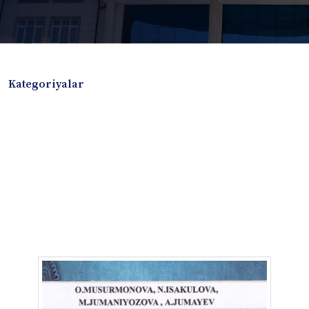
Kategoriyalar
Badiiy adabiyotlar
Boshqa turdagi adabiyotlar
Darslik
Dissertatsiya Avtoreferat
Elektron resurs
Ilmiy to'plam
Jurnal
Kitob albom
Konferensiya materiallari
Laboratoriya ishi
Lug'at
Maqolalar
Metodik qo`llanma
Monografiya
Mustaqil ish
Nazorat savollari-testlar
O'quv qo'llanma
O'quv yoki fan dasturlari
O'quv-uslubiy majmua
O'quv-uslubiy qo'llanma
Prezident asarlari
Risola
Taqdimot