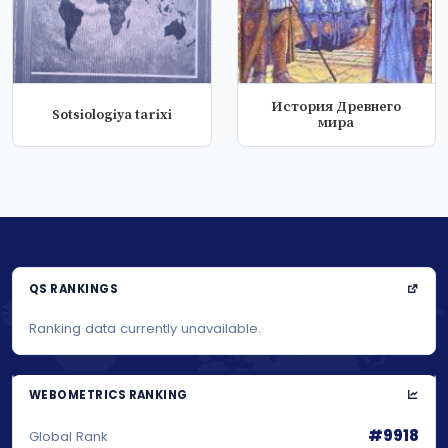
История Древнего
Sotsiologiya tariхi
мирa
QS RANKINGS
Ranking data currently unavailable.
WEBOMETRICS RANKING
#9918
Global Rank