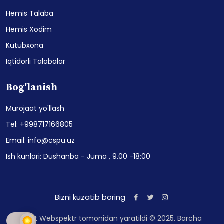
Hemis Talaba
Hemis Xodim
Kutubxona
Iqtidorli Talabalar
Bog'lanish
Murojaat yo'llash
Tel: +998717166805
Email: info@cspu.uz
Ish kunlari: Dushanba - Juma , 9.00 -18:00
Bizni kuzatib boring
Sayt Webspektr tomonidan yaratildi © 2025. Barcha