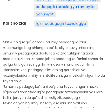
pedagogik texnologiya tamoyillari
qonuniyat
Kalit so'zlar:
ilg'or pedagogik texnologiya
Mazkur o'quv qo'llanma umumiy pedagogika fani
mazmuniga bag'ishlangan bo'lib, oliy o'quv yurtlarining
umumiy pedagogika dasturida ko'zda tutilgan talablar
asosida tuzilgan. Kitobda jahon pedagogika fanlari sohasida
qo'lga kiritilgan so'nggi ilmiy-nazariy ma'lumotlar, ilmiy
izlanishlar, xorij pedagog olimlarning qarashlari va
nazariyalaridan milliy mentalitetimizga moslashtirilgan holda
foydalanildi.
"Umumiy pedagogika" fani bo'yicha tayyorlangan mazkur
o'quv qo'llanmasida ilg'or pedagogik texnologiyalar va ularni
ta'lim jarayonida qo'llash amaliyoti, pedagogik
texnologiyaning ilmiy-nazariy asoslari, innovatsion