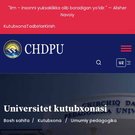
"Ilm – insonni yuksaklikka olib boradigan yoʻldir." — Alisher
Navoiy
Kutubxona
Tadbirlar
Kirish
UZ
Universitet kutubxonasi
Bosh sahifa
Kutubxona
Umumiy pedagogika