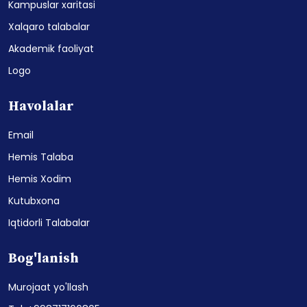
Kampuslar xaritasi
Xalqaro talabalar
Akademik faoliyat
Logo
Havolalar
Email
Hemis Talaba
Hemis Xodim
Kutubxona
Iqtidorli Talabalar
Bog'lanish
Murojaat yo'llash