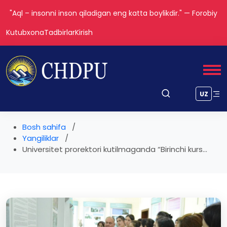
"Aql – insonni inson qiladigan eng katta boylikdir." — Forobiy
Kutubxona
Tadbirlar
Kirish
UZ
Bosh sahifa
Yangiliklar
Universitet prorektori kutilmaganda “Birinchi kurs...