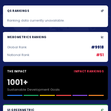
QS RANKINGS
Ranking data currently unavailable.
WEBOMETRICS RANKING
#9918
Global Rank
#51
National Rank
THE IMPACT
IMPACT RANKINGS
1001+
Sustainable Development Goals
UI GREENMETRIC