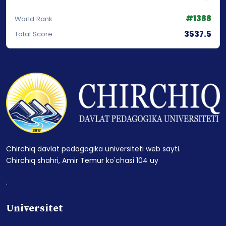
#1388
World Rank
3537.5
Total Score
Chirchiq davlat pedagogika universiteti web sayti.
Chirchiq shahri, Amir Temur ko'chasi 104 uy
.
Universitet