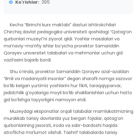
Ko'rishlar:
395
Kecha “Birinchi kurs maktabi” dasturi ishtirokchilari
Chirchiq davlat pedagogika universiteti qoshidagi “Qatag‘on
qurbonlari muzeyi”ni ziyorat qildi. Yoshlar masalalari va
maʼnaviy-maʼrifiy ishlar boʻyicha prorektor Samariddin
Qorayev universitet talabalari va mehmonlar uchun gid
vazifasini bajarib bordi.
Shu o‘rinda, prorektor Samariddin Qorayev azal-azaldan
“ilmli va madaniyatli insonlar” degan sharafli nomga sazovor
bo‘lib kelgan yurtimiz yoshlarini hur fikrli, taraqqiyparvar,
jadidchilik g‘oyalariga moyil bo‘lib shakllanishlari uchun hatto
gid bo‘lishga tayyorligini namoyon etdi.
Muzeydagi eksponatlar orqali talabalar mamlakatimizning
murakkab tarixiy davrlarida yuz bergan fojialar, qatag‘on
qurbonlarining jasorati, iroda va sabr-bardoshi haqida
atroflicha ma’lumot olishdi. Tashrif talabalarda tarixiy