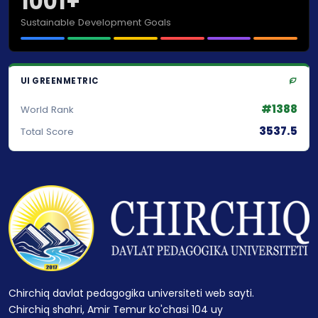
1001+
Sustainable Development Goals
UI GREENMETRIC
#1388
World Rank
3537.5
Total Score
Chirchiq davlat pedagogika universiteti web sayti.
Chirchiq shahri, Amir Temur ko'chasi 104 uy