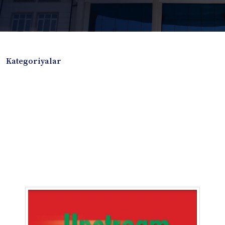
Kategoriyalar
Badiiy adabiyotlar
Boshqa turdagi adabiyotlar
Darslik
Dissertatsiya Avtoreferat
Elektron resurs
Ilmiy to'plam
Jurnal
Kitob albom
Konferensiya materiallari
Laboratoriya ishi
Lug'at
Maqolalar
Metodik qo`llanma
Monografiya
Mustaqil ish
Nazorat savollari-testlar
O'quv qo'llanma
O'quv yoki fan dasturlari
O'quv-uslubiy majmua
O'quv-uslubiy qo'llanma
Prezident asarlari
Risola
Taqdimot