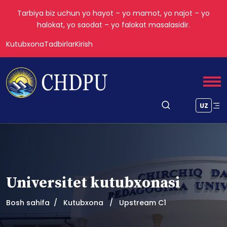
Tarbiya biz uchun yo hayot – yo mamot, yo najot – yo
halokat, yo saodat – yo falokat masalasidir.
Kutubxona
Tadbirlar
Kirish
UZ
Universitet kutubxonasi
Bosh sahifa
Kutubxona
Upstream C1