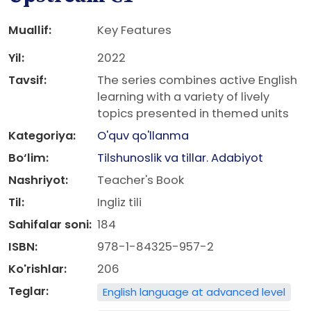
Muallif:
Key Features
Yil:
2022
Tavsif:
The series combines active English
learning with a variety of lively
topics presented in themed units
Kategoriya:
O'quv qo'llanma
Bo‘lim:
Tilshunoslik va tillar. Adabiyot
Nashriyot:
Teacher's Book
Til:
Ingliz tili
Sahifalar soni:
184
ISBN:
978-1-84325-957-2
Ko'rishlar:
206
Teglar:
English language at advanced level