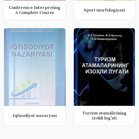
Conference Interpreting
Sport morfologiyasi
A Complete Course
Turizm atamalirining
Iqtisodiyot-nazaryasi
izohli lugʼati