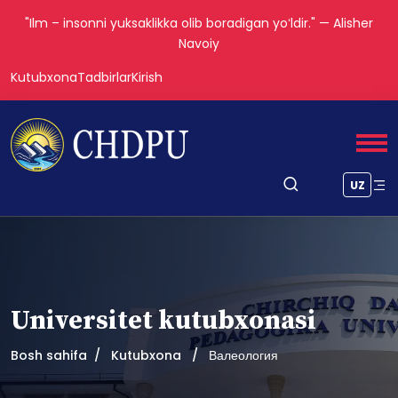
"Ilm – insonni yuksaklikka olib boradigan yoʻldir." — Alisher
Navoiy
Kutubxona
Tadbirlar
Kirish
UZ
Universitet kutubxonasi
Bosh sahifa
Kutubxona
Валеология