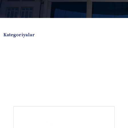
Kategoriyalar
Badiiy adabiyotlar
Boshqa turdagi adabiyotlar
Darslik
Dissertatsiya Avtoreferat
Elektron resurs
Ilmiy to'plam
Jurnal
Kitob albom
Konferensiya materiallari
Laboratoriya ishi
Lug'at
Maqolalar
Metodik qo`llanma
Monografiya
Mustaqil ish
Nazorat savollari-testlar
O'quv qo'llanma
O'quv yoki fan dasturlari
O'quv-uslubiy majmua
O'quv-uslubiy qo'llanma
Prezident asarlari
Risola
Taqdimot