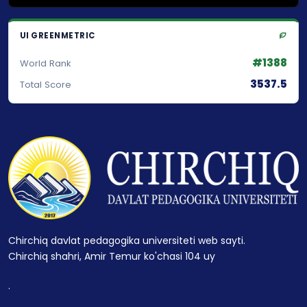
UI GREENMETRIC
#1388
World Rank
3537.5
Total Score
Chirchiq davlat pedagogika universiteti web sayti.
Chirchiq shahri, Amir Temur ko'chasi 104 uy
.