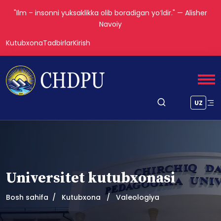
"Ilm – insonni yuksaklikka olib boradigan yoʻldir." — Alisher
Navoiy
Kutubxona
Tadbirlar
Kirish
UZ
Universitet kutubxonasi
Bosh sahifa
Kutubxona
Valeologiya