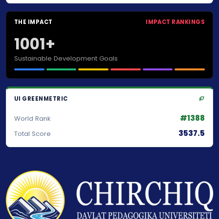
THE IMPACT
IMPACT RANKINGS
1001+
Sustainable Development Goals
UI GREENMETRIC
#1388
World Rank
3537.5
Total Score