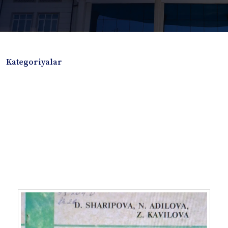
Kategoriyalar
Badiiy adabiyotlar
Boshqa turdagi adabiyotlar
Darslik
Dissertatsiya Avtoreferat
Elektron resurs
Ilmiy to'plam
Jurnal
Kitob albom
Konferensiya materiallari
Laboratoriya ishi
Lug'at
Maqolalar
Metodik qo`llanma
Monografiya
Mustaqil ish
Nazorat savollari-testlar
O'quv qo'llanma
O'quv yoki fan dasturlari
O'quv-uslubiy majmua
O'quv-uslubiy qo'llanma
Prezident asarlari
Risola
Taqdimot