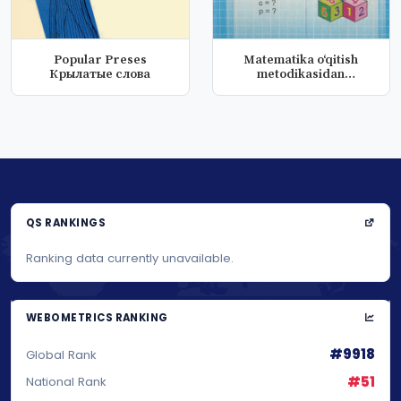
Popular Preses
Matematika o‘qitish
Крылатые слова
metodikasidan
praktikum
QS RANKINGS
Ranking data currently unavailable.
WEBOMETRICS RANKING
#9918
Global Rank
#51
National Rank