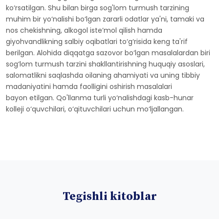
ko‘rsatilgan. Shu bilan birga sog'lom turmush tarzining
muhim bir yo‘nalishi bo‘lgan zararli odatlar ya'ni, tamaki va
nos chekishning, alkogol iste’mol qilish hamda
giyohvandlikning salbiy oqibatlari to‘g‘risida keng ta'rif
berilgan. Alohida diqqatga sazovor bo‘lgan masalalardan biri
sog‘lom turmush tarzini shakllantirishning huquqiy asoslari,
salomatlikni saqlashda oilaning ahamiyati va uning tibbiy
madaniyatini hamda faolligini oshirish masalalari
bayon etilgan. Qo'llanma turli yo‘nalishdagi kasb-hunar
kolleji o‘quvchilari, o‘qituvchilari uchun mo‘ljallangan.
Tegishli kitoblar