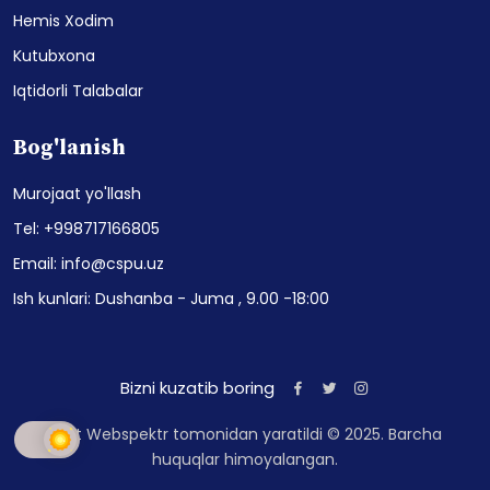
Hemis Xodim
Kutubxona
Iqtidorli Talabalar
Bog'lanish
Murojaat yo'llash
Tel: +998717166805
Email: info@cspu.uz
Ish kunlari: Dushanba - Juma , 9.00 -18:00
Bizni kuzatib boring
Sayt Webspektr tomonidan yaratildi © 2025. Barcha
huquqlar himoyalangan.