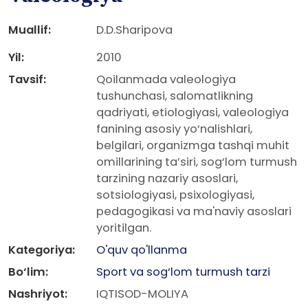
Muallif:
D.D.Sharipova
Yil:
2010
Tavsif:
Qoilanmada valeologiya
tushunchasi, salomatlikning
qadriyati, etiologiyasi, valeologiya
fanining asosiy yo‘nalishlari,
belgilari, organizmga tashqi muhit
omillarining ta’siri, sog‘lom turmush
tarzining nazariy asoslari,
sotsiologiyasi, psixologiyasi,
pedagogikasi va ma'naviy asoslari
yoritilgan.
Kategoriya:
O'quv qo'llanma
Bo‘lim:
Sport va sog‘lom turmush tarzi
Nashriyot:
IQTISOD-MOLIYA