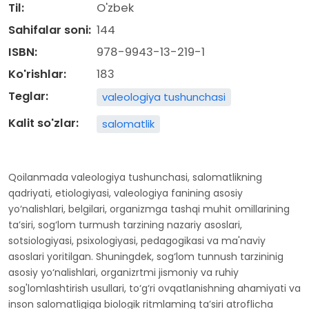
Til:
O'zbek
Sahifalar soni:
144
ISBN:
978-9943-13-219-1
Ko'rishlar:
183
Teglar:
valeologiya tushunchasi
Kalit so'zlar:
salomatlik
Qoilanmada valeologiya tushunchasi, salomatlikning
qadriyati, etiologiyasi, valeologiya fanining asosiy
yo‘nalishlari, belgilari, organizmga tashqi muhit omillarining
ta’siri, sog‘lom turmush tarzining nazariy asoslari,
sotsiologiyasi, psixologiyasi, pedagogikasi va ma'naviy
asoslari yoritilgan. Shuningdek, sog‘lom tunnush tarzininig
asosiy yo‘nalishlari, organizrtmi jismoniy va ruhiy
sog'lomlashtirish usullari, to‘g‘ri ovqatlanishning ahamiyati va
inson salomatligiga biologik ritmlaming ta’siri atroflicha