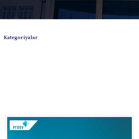
Kategoriyalar
Badiiy adabiyotlar
Boshqa turdagi adabiyotlar
Darslik
Dissertatsiya Avtoreferat
Elektron resurs
Ilmiy to'plam
Jurnal
Kitob albom
Konferensiya materiallari
Laboratoriya ishi
Lug'at
Maqolalar
Metodik qo`llanma
Monografiya
Mustaqil ish
Nazorat savollari-testlar
O'quv qo'llanma
O'quv yoki fan dasturlari
O'quv-uslubiy majmua
O'quv-uslubiy qo'llanma
Prezident asarlari
Risola
Taqdimot