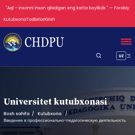
"Aql – insonni inson qiladigan eng katta boylikdir." — Forobiy
Kutubxona
Tadbirlar
Kirish
UZ
Universitet kutubxonasi
Bosh sahifa
Kutubxona
Введение в профессионально-педагогическую деятельность