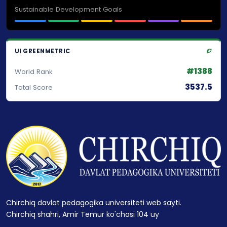
Sustainable Development Goals
UI GREENMETRIC
#1388
World Rank
3537.5
Total Score
Chirchiq davlat pedagogika universiteti web sayti.
Chirchiq shahri, Amir Temur ko'chasi 104 uy