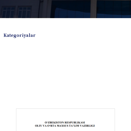
Kategoriyalar
Badiiy adabiyotlar
Boshqa turdagi adabiyotlar
Darslik
Dissertatsiya Avtoreferat
Elektron resurs
Ilmiy to'plam
Jurnal
Kitob albom
Konferensiya materiallari
Laboratoriya ishi
Lug'at
Maqolalar
Metodik qo`llanma
Monografiya
Mustaqil ish
Nazorat savollari-testlar
O'quv qo'llanma
O'quv yoki fan dasturlari
O'quv-uslubiy majmua
O'quv-uslubiy qo'llanma
Prezident asarlari
Risola
Taqdimot