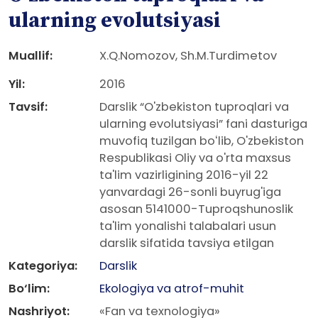
ularning evolutsiyasi
Muallif:
X.Q.Nomozov, Sh.M.Turdimetov
Yil:
2016
Tavsif:
Darslik “O'zbekiston tuproqlari va
ularning evolutsiyasi” fani dasturiga
muvofiq tuzilgan boʻlib, O'zbekiston
Respublikasi Oliy va o'rta maxsus
ta'lim vazirligining 2016-yil 22
yanvardagi 26-sonli buyrug'iga
asosan 5141000-Tuproqshunoslik
ta'lim yonalishi talabalari usun
darslik sifatida tavsiya etilgan
Kategoriya:
Darslik
Bo‘lim:
Ekologiya va atrof-muhit
Nashriyot:
«Fan va texnologiya»