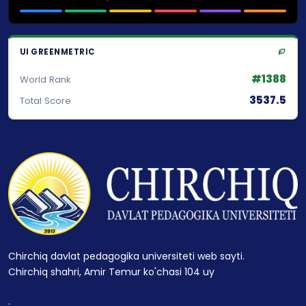
UI GREENMETRIC
#1388
World Rank
3537.5
Total Score
Chirchiq davlat pedagogika universiteti web sayti.
Chirchiq shahri, Amir Temur ko'chasi 104 uy
.