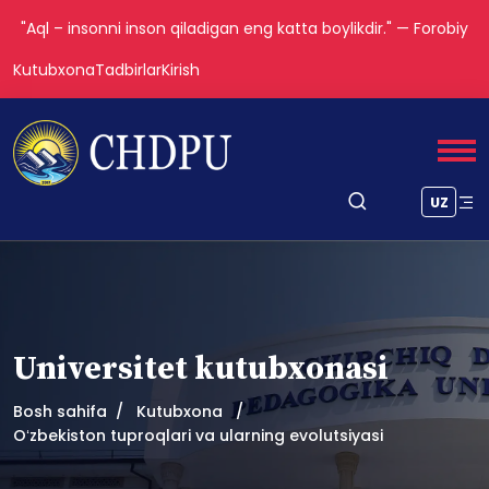
"Aql – insonni inson qiladigan eng katta boylikdir." — Forobiy
Kutubxona
Tadbirlar
Kirish
UZ
Universitet kutubxonasi
Bosh sahifa
Kutubxona
Oʻzbekiston tuproqlari va ularning evolutsiyasi