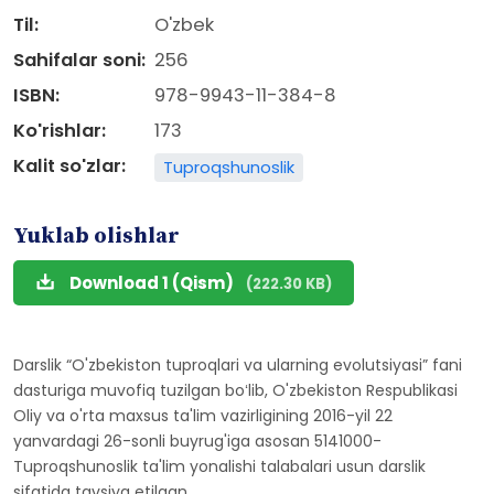
Til:
O'zbek
Sahifalar soni:
256
ISBN:
978-9943-11-384-8
Ko'rishlar:
173
Kalit so'zlar:
Tuproqshunoslik
Yuklab olishlar
Download 1 (Qism)
(222.30 KB)
Darslik “O'zbekiston tuproqlari va ularning evolutsiyasi” fani
dasturiga muvofiq tuzilgan boʻlib, O'zbekiston Respublikasi
Oliy va o'rta maxsus ta'lim vazirligining 2016-yil 22
yanvardagi 26-sonli buyrug'iga asosan 5141000-
Tuproqshunoslik ta'lim yonalishi talabalari usun darslik
sifatida tavsiya etilgan.