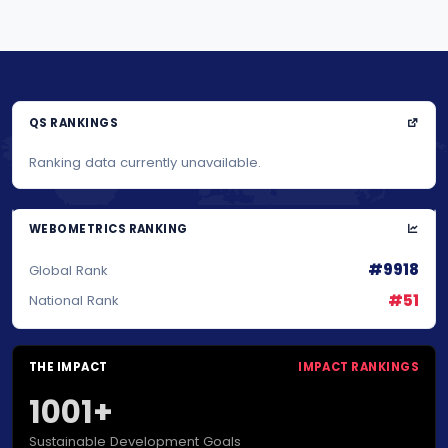
QS RANKINGS
Ranking data currently unavailable.
WEBOMETRICS RANKING
#9918
Global Rank
#51
National Rank
THE IMPACT
IMPACT RANKINGS
1001+
Sustainable Development Goals