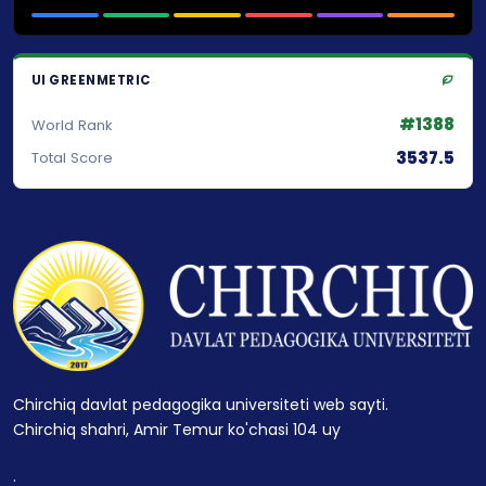
UI GREENMETRIC
#1388
World Rank
3537.5
Total Score
Chirchiq davlat pedagogika universiteti web sayti.
Chirchiq shahri, Amir Temur ko'chasi 104 uy
.