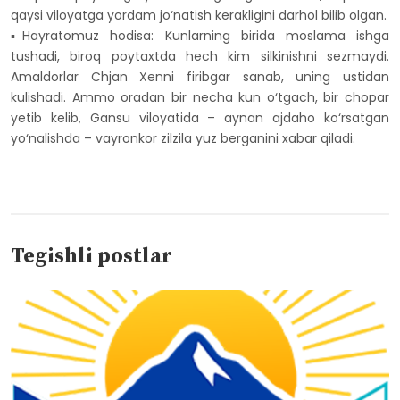
qaysi viloyatga yordam jo‘natish kerakligini darhol bilib olgan.
▪️Hayratomuz hodisa: Kunlarning birida moslama ishga
tushadi, biroq poytaxtda hech kim silkinishni sezmaydi.
Amaldorlar Chjan Xenni firibgar sanab, uning ustidan
kulishadi. Ammo oradan bir necha kun o‘tgach, bir chopar
yetib kelib, Gansu viloyatida – aynan ajdaho ko‘rsatgan
yo‘nalishda – vayronkor zilzila yuz berganini xabar qiladi.
Tegishli postlar