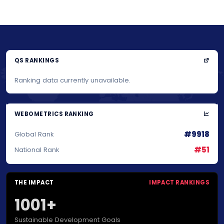
QS RANKINGS
Ranking data currently unavailable.
WEBOMETRICS RANKING
#9918
Global Rank
#51
National Rank
THE IMPACT
IMPACT RANKINGS
1001+
Sustainable Development Goals