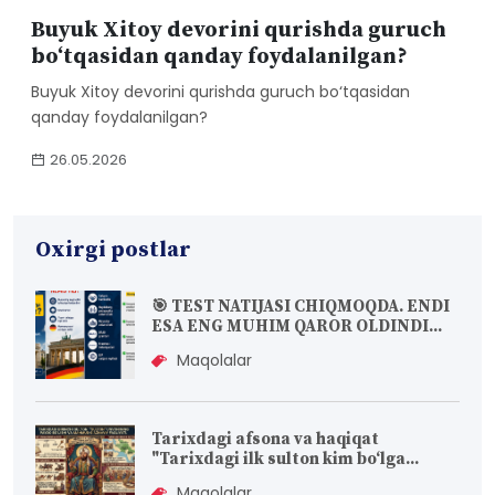
Buyuk Xitoy devorini qurishda guruch
bo‘tqasidan qanday foydalanilgan?
Buyuk Xitoy devorini qurishda guruch bo‘tqasidan
qanday foydalanilgan?
26.05.2026
Oxirgi postlar
🎯 TEST NATIJASI CHIQMOQDA. ENDI
ESA ENG MUHIM QAROR OLDINDI...
Maqolalar
Tarixdagi afsona va haqiqat
"Tarixdagi ilk sulton kim bo‘lga...
Maqolalar