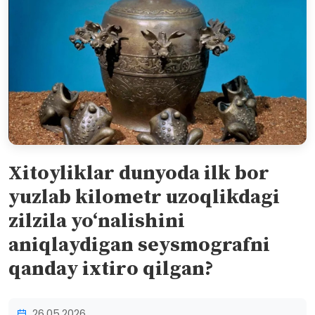
Xitoyliklar dunyoda ilk bor
yuzlab kilometr uzoqlikdagi
zilzila yo‘nalishini
aniqlaydigan seysmografni
qanday ixtiro qilgan?
26.05.2026