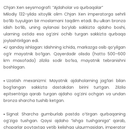
Chjan Xen seysmografi: “Ajdaholar va qurbaqalar”
Milodiy 132-yilda xitoylik olim Chjan Xen imperatorga sehrli
bo‘lib tuyulgan bir moslamani taqdim etadi. Bu ulkan bronza
idish bo‘lib, uning aylanasi bo‘ylab sakkizta ajdaho boshi,
ularning ostida esa og‘zini ochib turgan sakkizta qurbaqa
joylashtirilgan edi.
▪️U qanday ishlagan: Idishning ichida, markazga osib qo‘yilgan
og‘ir mayatnik bo‘lgan. Qayerdadir olisda (hatto 500–600
km masofada) zilzila sodir bo‘lsa, mayatnik tebranishni
boshlagan.
▪️Uzatish mexanizmi: Mayatnik ajdaholarning jag‘lari bilan
bog‘langan sakkizta dastakdan birini turtgan. Zilzila
epitsentriga qarab turgan ajdaho og‘zini ochgan va undan
bronza sharcha tushib ketgan.
▪️Signal: Sharcha gumburlab pastda o‘tirgan qurbaqaning
og‘ziga tushgan. Qaysi ajdaho “ishga tushganiga” qarab,
choparlar poytaxtga yetib kelishga ulgurmasidan, imperator