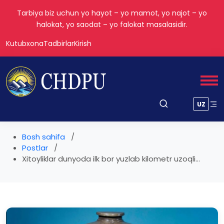
Tarbiya biz uchun yo hayot – yo mamot, yo najot – yo
halokat, yo saodat – yo falokat masalasidir.
Kutubxona
Tadbirlar
Kirish
UZ
Bosh sahifa
Postlar
Xitoyliklar dunyoda ilk bor yuzlab kilometr uzoqli...