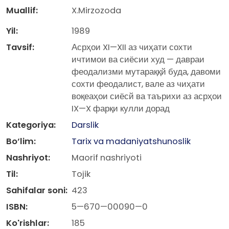
Muallif:
X.Mirzozoda
Yil:
1989
Tavsif:
Асрҳои XI—XII аз чиҳати сохти
ичтимои ва сиёсии худ — давраи
феодализми мутараққй буда, давоми
сохти феодалист, вале аз чиҳати
воқеаҳои сиёсй ва таърихи аз асрҳои
IX—X фарқи кулли дорад
Kategoriya:
Darslik
Bo‘lim:
Tarix va madaniyatshunoslik
Nashriyot:
Maorif nashriyoti
Til:
Tojik
Sahifalar soni:
423
ISBN:
5—670—00090—0
Ko'rishlar:
185