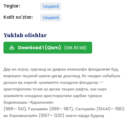
Teglar:
таърихй
Kalit so'zlar:
таърихй
Yuklab olishlar
Download 1 (Qism)
(105.93 KB)
Дар ин асрҳо, ҳарчанд ки давраи инкишофи феодализм буд,
воқеаҳои таърихй шакли дигар доштанд, бо чандин сабабҳои
дохшги ва хоричй. ҳокимияти хонадони феодалҳо —
аристократияи точик аз арсаи таърих рафта, чои онро
ҳокимияти хонадони аристократияи ҳарбии туркҳои
бодиянишиь—Қарахониён
(999— 1141), Ғазнавиён (999— 1187), Салчукиён (10440— 1190)
ва Хоразмшоҳиён (1097— 1220) ишғол карда буданд