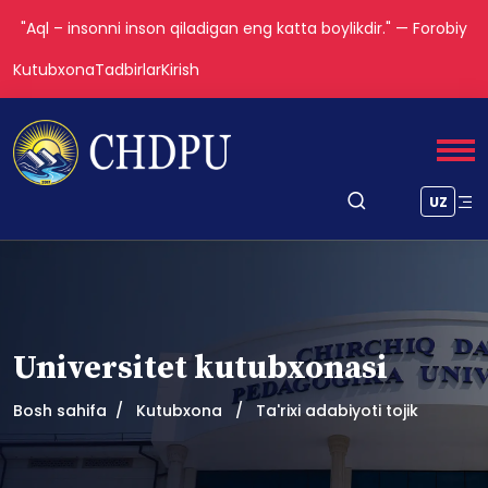
"Aql – insonni inson qiladigan eng katta boylikdir." — Forobiy
Kutubxona
Tadbirlar
Kirish
UZ
Universitet kutubxonasi
Bosh sahifa
Kutubxona
Ta'rixi adabiyoti tojik