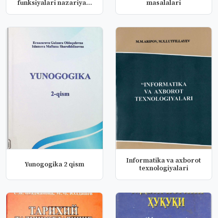
funksiyalari nazariyasi
masalalari
uc...
Informatika va axborot
Yunogogika 2 qism
texnologiyalari