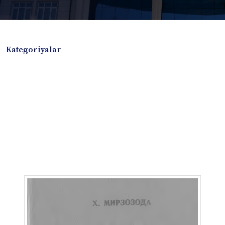
Kategoriyalar
Badiiy adabiyotlar
Boshqa turdagi adabiyotlar
Darslik
Dissertatsiya Avtoreferat
Elektron resurs
Ilmiy to'plam
Jurnal
Kitob albom
Konferensiya materiallari
Laboratoriya ishi
Lug'at
Maqolalar
Metodik qo`llanma
Monografiya
Mustaqil ish
Nazorat savollari-testlar
O'quv qo'llanma
O'quv yoki fan dasturlari
O'quv-uslubiy majmua
O'quv-uslubiy qo'llanma
Prezident asarlari
Risola
Taqdimot