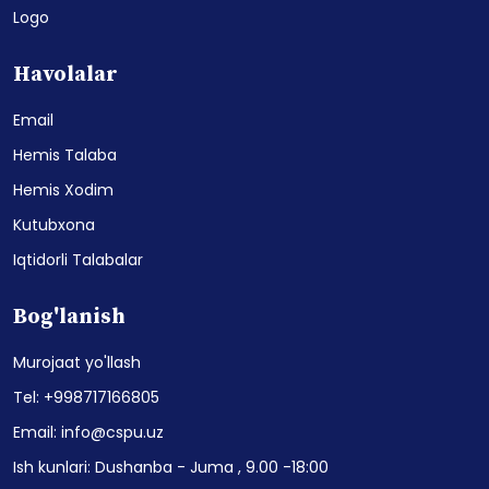
Logo
Havolalar
Email
Hemis Talaba
Hemis Xodim
Kutubxona
Iqtidorli Talabalar
Bog'lanish
Murojaat yo'llash
Tel: +998717166805
Email: info@cspu.uz
Ish kunlari: Dushanba - Juma , 9.00 -18:00