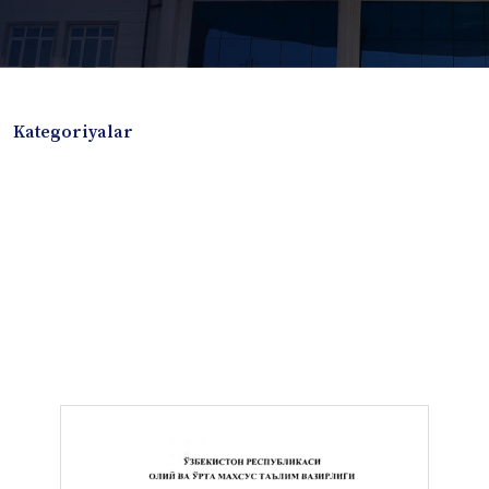
Kategoriyalar
Badiiy adabiyotlar
Boshqa turdagi adabiyotlar
Darslik
Dissertatsiya Avtoreferat
Elektron resurs
Ilmiy to'plam
Jurnal
Kitob albom
Konferensiya materiallari
Laboratoriya ishi
Lug'at
Maqolalar
Metodik qo`llanma
Monografiya
Mustaqil ish
Nazorat savollari-testlar
O'quv qo'llanma
O'quv yoki fan dasturlari
O'quv-uslubiy majmua
O'quv-uslubiy qo'llanma
Prezident asarlari
Risola
Taqdimot