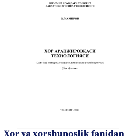
Xor va xorshunoslik fanidan