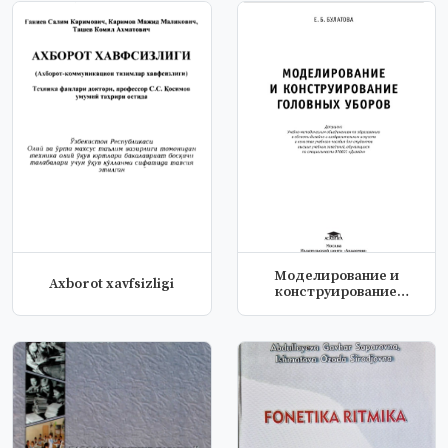
Моделирование и
Аxborot xаvfsizligi
конструирование
головных уборов: у...