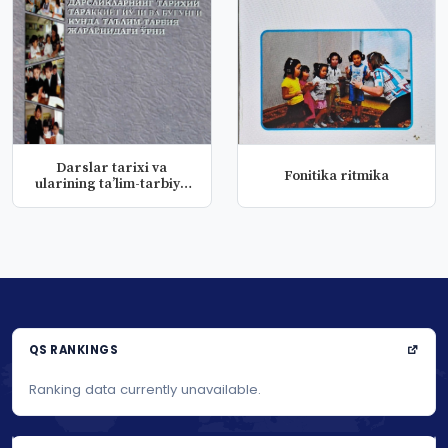
Darslar tarixi va
Fonitika ritmika
ularining ta’lim-tarbiya
jarayon...
QS RANKINGS
Ranking data currently unavailable.