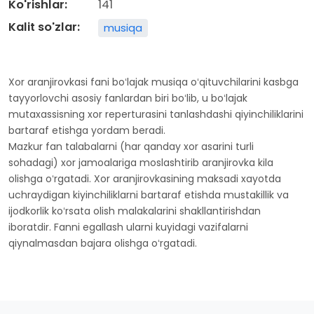
Ko'rishlar:
141
Kalit so'zlar:
musiqa
Xor aranjirovkasi fani boʻlajak musiqa oʻqituvchilarini kasbga
tayyorlovchi asosiy fanlardan biri boʻlib, u boʻlajak
mutaxassisning xor reperturasini tanlashdashi qiyinchiliklarini
bartaraf etishga yordam beradi.
Mazkur fan talabalarni (har qanday xor asarini turli
sohadagi) xor jamoalariga moslashtirib aranjirovka kila
olishga oʻrgatadi. Xor aranjirovkasining maksadi xayotda
uchraydigan kiyinchiliklarni bartaraf etishda mustakillik va
ijodkorlik koʻrsata olish malakalarini shakllantirishdan
iboratdir. Fanni egallash ularni kuyidagi vazifalarni
qiynalmasdan bajara olishga oʻrgatadi.