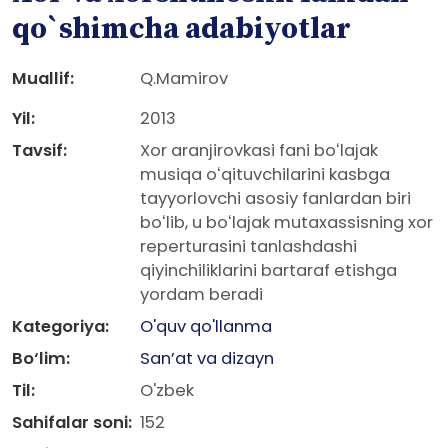
qo`shimcha adabiyotlar
Muallif:
Q.Mamirov
Yil:
2013
Tavsif:
Xor aranjirovkasi fani boʻlajak
musiqa oʻqituvchilarini kasbga
tayyorlovchi asosiy fanlardan biri
boʻlib, u boʻlajak mutaxassisning xor
reperturasini tanlashdashi
qiyinchiliklarini bartaraf etishga
yordam beradi
Kategoriya:
O'quv qo'llanma
Bo‘lim:
San’at va dizayn
Til:
O'zbek
Sahifalar soni:
152