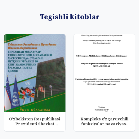
Tegishli kitoblar
Oʻzbekiston Respublikasi
Kompleks o'zgaruvchili
Prezidenti Shavkat
funksiyalar nazariyasi
Mirziy...
fani...