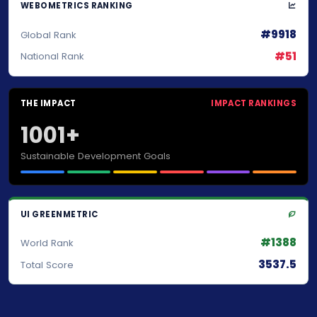
WEBOMETRICS RANKING
#9918
Global Rank
#51
National Rank
THE IMPACT
IMPACT RANKINGS
1001+
Sustainable Development Goals
UI GREENMETRIC
#1388
World Rank
3537.5
Total Score