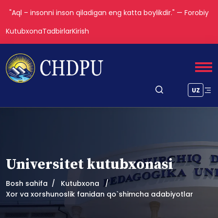
"Aql – insonni inson qiladigan eng katta boylikdir." — Forobiy
Kutubxona
Tadbirlar
Kirish
UZ
Universitet kutubxonasi
Bosh sahifa
Kutubxona
Xor va xorshunoslik fanidan qo`shimcha adabiyotlar