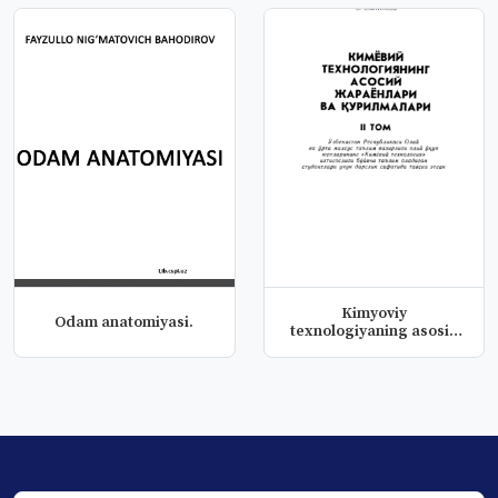
Kimyoviy
Odam anatomiyasi.
texnologiyaning asosiy
jarayonlari va qur...