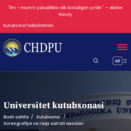
"Ilm – insonni yuksaklikka olib boradigan yoʻldir." — Alisher
Navoiy
Kutubxona
Tadbirlar
Kirish
UZ
Universitet kutubxonasi
Bosh sahifa
Kutubxona
Xoreografiya va raqs san’ati asoslari