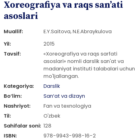
Xoreografiya va raqs san’ati
asoslari
Muallif:
E.Y.Saitova, N.E.Abraykulova
Yil:
2015
Tavsif:
«Xoreografiya va raqs sarfati
asoslari» nomli darslik san'at va
madaniyat instituti talabalari uchun
mo'ljallangan.
Kategoriya:
Darslik
Bo‘lim:
San’at va dizayn
Nashriyot:
Fan va texnologiya
Til:
O'zbek
Sahifalar soni:
128
ISBN:
978-9943-998-16-2