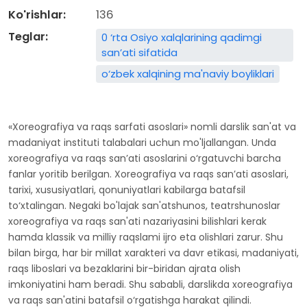
Ko'rishlar:
136
Teglar:
0 ‘rta Osiyo xalqlarining qadimgi
san’ati sifatida
o‘zbek xalqining ma'naviy boyliklari
«Xoreografiya va raqs sarfati asoslari» nomli darslik san'at va
madaniyat instituti talabalari uchun mo'ljallangan. Unda
xoreografiya va raqs san’ati asoslarini o‘rgatuvchi barcha
fanlar yoritib berilgan. Xoreografiya va raqs san’ati asoslari,
tarixi, xususiyatlari, qonuniyatlari kabilarga batafsil
to‘xtalingan. Negaki bo'lajak san'atshunos, teatrshunoslar
xoreografiya va raqs san'ati nazariyasini bilishlari kerak
hamda klassik va milliy raqslami ijro eta olishlari zarur. Shu
bilan birga, har bir millat xarakteri va davr etikasi, madaniyati,
raqs liboslari va bezaklarini bir-biridan ajrata olish
imkoniyatini ham beradi. Shu sababli, darslikda xoreografiya
va raqs san'atini batafsil o‘rgatishga harakat qilindi.