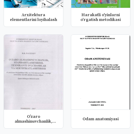
Arxitektura
Harakatli o'yinlarni
elementlarini loyihalash
o'rgatish metodikasi
O’zaro
Odam anatomiyasi
almashinuvchanlik,
standartlashtirish,
texn...