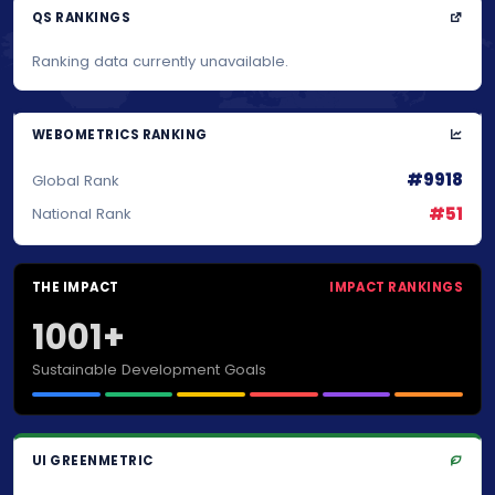
QS RANKINGS
Ranking data currently unavailable.
WEBOMETRICS RANKING
#9918
Global Rank
#51
National Rank
THE IMPACT
IMPACT RANKINGS
1001+
Sustainable Development Goals
UI GREENMETRIC