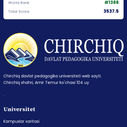
#1388
World Rank
3537.5
Total Score
Chirchiq davlat pedagogika universiteti web sayti.
Chirchiq shahri, Amir Temur ko'chasi 104 uy
.
Universitet
Kampuslar xaritasi