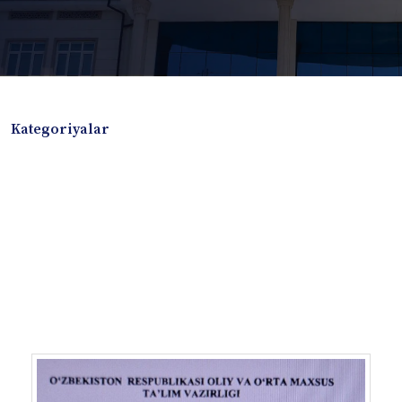
Kategoriyalar
Badiiy adabiyotlar
Boshqa turdagi adabiyotlar
Darslik
Dissertatsiya Avtoreferat
Elektron resurs
Ilmiy to'plam
Jurnal
Kitob albom
Konferensiya materiallari
Laboratoriya ishi
Lug'at
Maqolalar
Metodik qo`llanma
Monografiya
Mustaqil ish
Nazorat savollari-testlar
O'quv qo'llanma
O'quv yoki fan dasturlari
O'quv-uslubiy majmua
O'quv-uslubiy qo'llanma
Prezident asarlari
Risola
Taqdimot