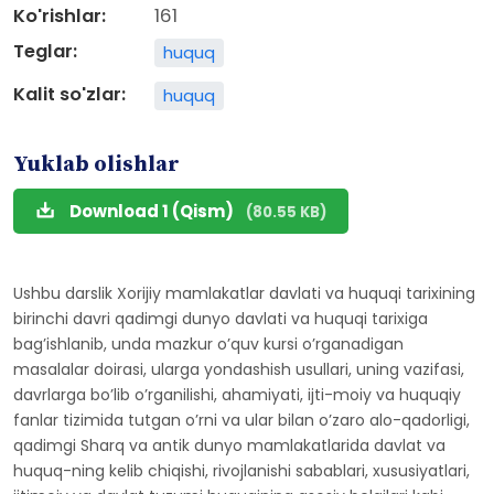
Ko'rishlar:
161
Teglar:
huquq
Kalit so'zlar:
huquq
Yuklab olishlar
Download 1 (Qism)
(80.55 KB)
Ushbu darslik Xorijiy mamlakatlar davlati va huquqi tarixining
birinchi davri qadimgi dunyo davlati va huquqi tarixiga
bagʼishlanib, unda mazkur oʼquv kursi oʼrganadigan
masalalar doirasi, ularga yondashish usullari, uning vazifasi,
davrlarga boʼlib oʼrganilishi, ahamiyati, ijti-moiy va huquqiy
fanlar tizimida tutgan oʼrni va ular bilan oʼzaro alo-qadorligi,
qadimgi Sharq va antik dunyo mamlakatlarida davlat va
huquq-ning kelib chiqishi, rivojlanishi sabablari, xususiyatlari,