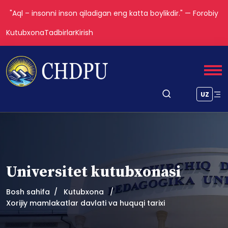
"Aql – insonni inson qiladigan eng katta boylikdir." — Forobiy
Kutubxona
Tadbirlar
Kirish
UZ
Universitet kutubxonasi
Bosh sahifa
Kutubxona
Xorijiy mamlakatlar davlati va huquqi tarixi