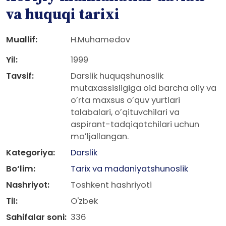
va huquqi tarixi
Muallif:
H.Muhamedov
Yil:
1999
Tavsif:
Darslik huquqshunoslik
mutaxassisligiga oid barcha oliy va
oʼrta maxsus oʼquv yurtlari
talabalari, oʼqituvchilari va
aspirant-tadqiqotchilari uchun
moʼljallangan.
Kategoriya:
Darslik
Bo‘lim:
Tarix va madaniyatshunoslik
Nashriyot:
Toshkent hashriyoti
Til:
O'zbek
Sahifalar soni:
336