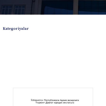
Kategoriyalar
Badiiy adabiyotlar
Boshqa turdagi adabiyotlar
Darslik
Dissertatsiya Avtoreferat
Elektron resurs
Ilmiy to'plam
Jurnal
Kitob albom
Konferensiya materiallari
Laboratoriya ishi
Lug'at
Maqolalar
Metodik qo`llanma
Monografiya
Mustaqil ish
Nazorat savollari-testlar
O'quv qo'llanma
O'quv yoki fan dasturlari
O'quv-uslubiy majmua
O'quv-uslubiy qo'llanma
Prezident asarlari
Risola
Taqdimot