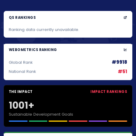
QS RANKINGS
Ranking data currently unavailable.
WEBOMETRICS RANKING
#9918
Global Rank
#51
National Rank
THE IMPACT
IMPACT RANKINGS
1001+
Sustainable Development Goals