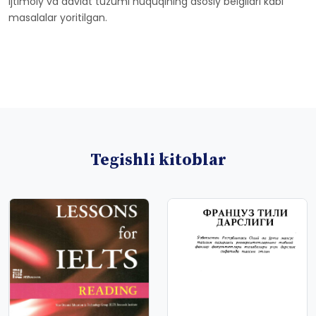
ijtimoiy va davlat tuzumi huquqining asosiy belgilari kabi
masalalar yoritilgan.
Tegishli kitoblar