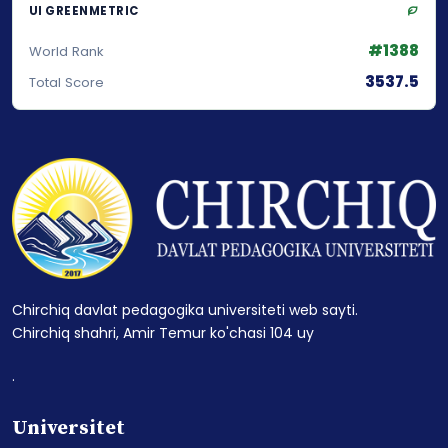
UI GREENMETRIC
#1388
World Rank
3537.5
Total Score
Chirchiq davlat pedagogika universiteti web sayti.
Chirchiq shahri, Amir Temur ko'chasi 104 uy
.
Universitet