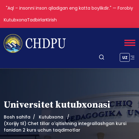
"Aql – insonni inson qiladigan eng katta boylikdir." — Forobiy
Kutubxona
Tadbirlar
Kirish
UZ
Universitet kutubxonasi
Bosh sahifa
Kutubxona
(Xorijiy til) Chet tillar o'qitishning integrallashgan kursi
fanidan 2 kurs uchun taqdimotlar