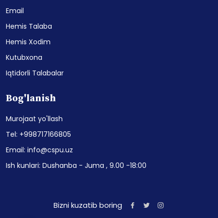
Email
Hemis Talaba
Hemis Xodim
Kutubxona
Iqtidorli Talabalar
Bog'lanish
Murojaat yo'llash
Tel: +998717166805
Email: info@cspu.uz
Ish kunlari: Dushanba - Juma , 9.00 -18:00
Bizni kuzatib boring