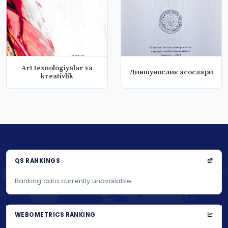
Art texnologiyalar va
Диншунослик асослари
kreativlik
QS RANKINGS
Ranking data currently unavailable.
WEBOMETRICS RANKING