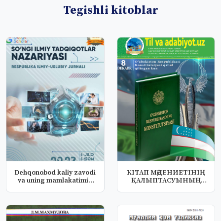
Tegishli kitoblar
Dehqonobod kaliy zavodi
КІТАП МӘДЕНИЕТІНІҢ
va uning mamlakatimiz
ҚАЛЫПТАСУЫНЫҢ
qish...
ТАРИХИ-
ФИЛОСОФИЯ...