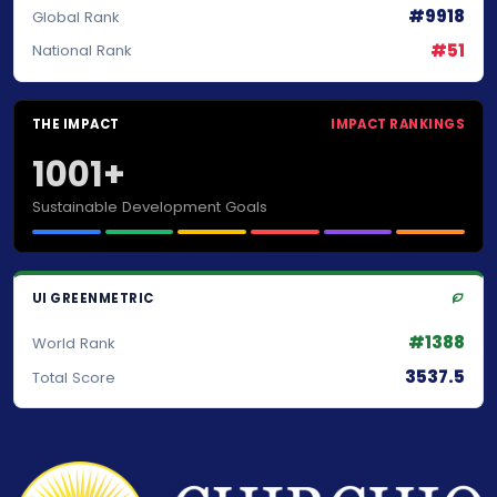
#9918
Global Rank
#51
National Rank
THE IMPACT
IMPACT RANKINGS
1001+
Sustainable Development Goals
UI GREENMETRIC
#1388
World Rank
3537.5
Total Score