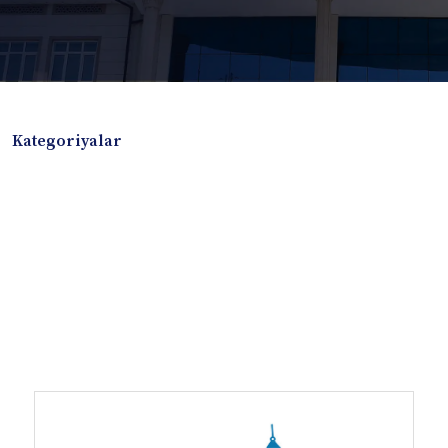
Kategoriyalar
Badiiy adabiyotlar
Boshqa turdagi adabiyotlar
Darslik
Dissertatsiya Avtoreferat
Elektron resurs
Ilmiy to'plam
Jurnal
Kitob albom
Konferensiya materiallari
Laboratoriya ishi
Lug'at
Maqolalar
Metodik qo`llanma
Monografiya
Mustaqil ish
Nazorat savollari-testlar
O'quv qo'llanma
O'quv yoki fan dasturlari
O'quv-uslubiy majmua
O'quv-uslubiy qo'llanma
Prezident asarlari
Risola
Taqdimot