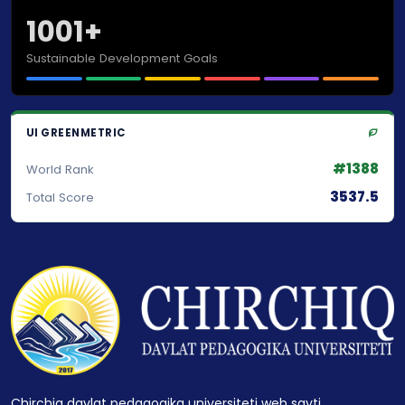
1001+
Sustainable Development Goals
UI GREENMETRIC
#1388
World Rank
3537.5
Total Score
Chirchiq davlat pedagogika universiteti web sayti.