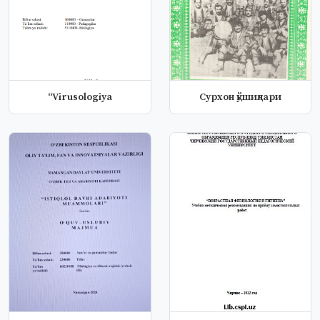
“Virusologiya
Сурхон қўшиқлари