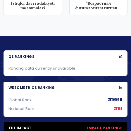
Istiqlol davri adabiyoti
“Возрастная
muammolari
физиология и гигиена”
Учебно методичес...
QS RANKINGS
Ranking data currently unavailable.
WEBOMETRICS RANKING
#9918
Global Rank
#51
National Rank
THE IMPACT
IMPACT RANKINGS