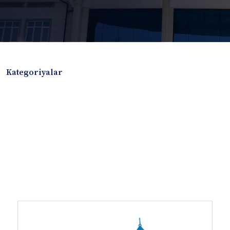
Kategoriyalar
Badiiy adabiyotlar
Boshqa turdagi adabiyotlar
Darslik
Dissertatsiya Avtoreferat
Elektron resurs
Ilmiy to'plam
Jurnal
Kitob albom
Konferensiya materiallari
Laboratoriya ishi
Lug'at
Maqolalar
Metodik qo`llanma
Monografiya
Mustaqil ish
Nazorat savollari-testlar
O'quv qo'llanma
O'quv yoki fan dasturlari
O'quv-uslubiy majmua
O'quv-uslubiy qo'llanma
Prezident asarlari
Risola
Taqdimot