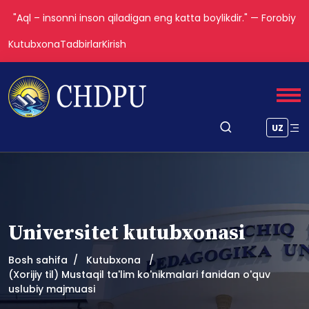
"Aql – insonni inson qiladigan eng katta boylikdir." — Forobiy
Kutubxona
Tadbirlar
Kirish
UZ
Universitet kutubxonasi
Bosh sahifa
Kutubxona
(Xorijiy til) Mustaqil ta'lim ko'nikmalari fanidan o'quv
uslubiy majmuasi