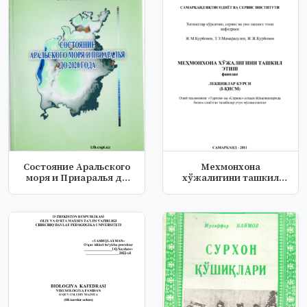
Состояние Аральского
Мехмонхона
моря и Приаралья до
хўжалигини ташкил
2020 года
этиш.