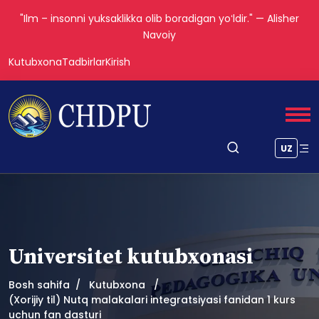
"Ilm – insonni yuksaklikka olib boradigan yoʻldir." — Alisher
Navoiy
Kutubxona
Tadbirlar
Kirish
UZ
Universitet kutubxonasi
Bosh sahifa
Kutubxona
(Xorijiy til) Nutq malakalari integratsiyasi fanidan 1 kurs
uchun fan dasturi