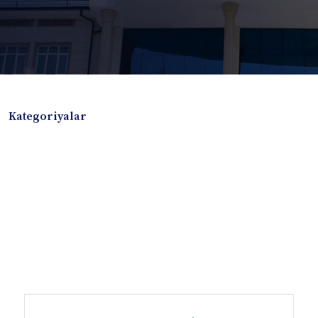
Kategoriyalar
Badiiy adabiyotlar
Boshqa turdagi adabiyotlar
Darslik
Dissertatsiya Avtoreferat
Elektron resurs
Ilmiy to'plam
Jurnal
Kitob albom
Konferensiya materiallari
Laboratoriya ishi
Lug'at
Maqolalar
Metodik qo`llanma
Monografiya
Mustaqil ish
Nazorat savollari-testlar
O'quv qo'llanma
O'quv yoki fan dasturlari
O'quv-uslubiy majmua
O'quv-uslubiy qo'llanma
Prezident asarlari
Risola
Taqdimot