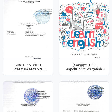
BOSHLANG'ICH
(Xorijiy til) Til
TA'LIMDA MATNNI
aspektlarini o'rgatish
ORAGANISH
amaliyoti...