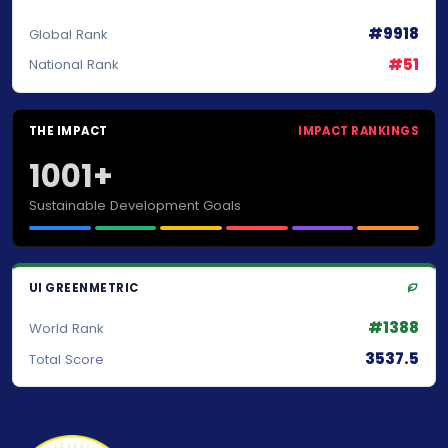
#9918
Global Rank
#51
National Rank
THE IMPACT
IMPACT RANKINGS
1001+
Sustainable Development Goals
UI GREENMETRIC
#1388
World Rank
3537.5
Total Score