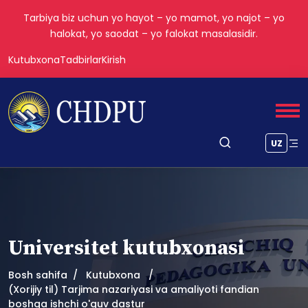
Tarbiya biz uchun yo hayot – yo mamot, yo najot – yo
halokat, yo saodat – yo falokat masalasidir.
Kutubxona
Tadbirlar
Kirish
UZ
Universitet kutubxonasi
Bosh sahifa
Kutubxona
(Xorijiy til) Tarjima nazariyasi va amaliyoti fandian
boshqa ishchi o'quv dastur