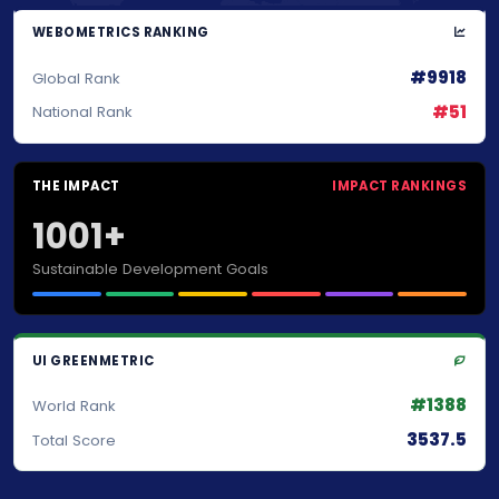
WEBOMETRICS RANKING
#9918
Global Rank
#51
National Rank
THE IMPACT
IMPACT RANKINGS
1001+
Sustainable Development Goals
UI GREENMETRIC
#1388
World Rank
3537.5
Total Score