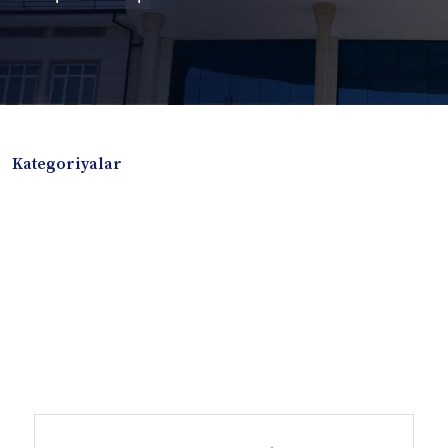
Kategoriyalar
Badiiy adabiyotlar
Boshqa turdagi adabiyotlar
Darslik
Dissertatsiya Avtoreferat
Elektron resurs
Ilmiy to'plam
Jurnal
Kitob albom
Konferensiya materiallari
Laboratoriya ishi
Lug'at
Maqolalar
Metodik qo`llanma
Monografiya
Mustaqil ish
Nazorat savollari-testlar
O'quv qo'llanma
O'quv yoki fan dasturlari
O'quv-uslubiy majmua
O'quv-uslubiy qo'llanma
Prezident asarlari
Risola
Taqdimot