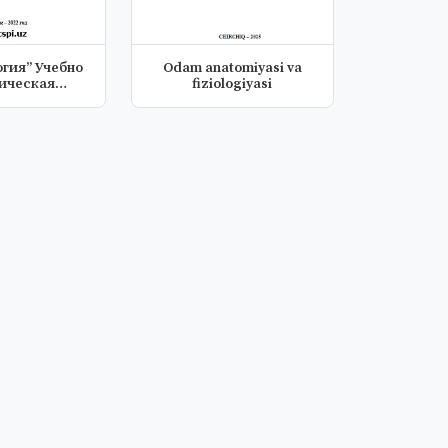
гия” Учебно
Odam anatomiyasi va
ическая
fiziologiyasi
ация по...