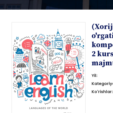
(Xorij
o'rgat
kompe
2 kurs
i
majm
Yil:
Kategoriy
Ko'rishlar:
i