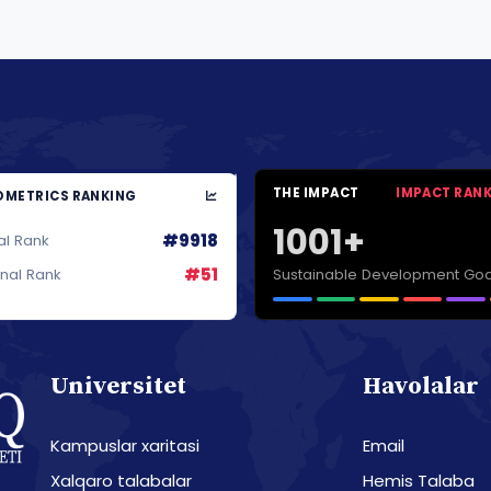
THE IMPACT
IMPACT RAN
METRICS RANKING
1001+
#9918
al Rank
#51
Sustainable Development Goa
onal Rank
Universitet
Havolalar
Kampuslar xaritasi
Email
Xalqaro talabalar
Hemis Talaba