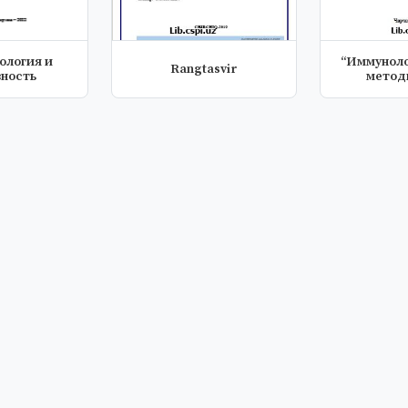
ология и
“Иммуноло
Rangtasvir
ность
метод
рекоменд