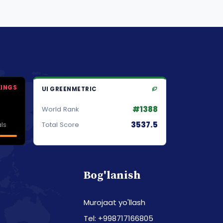
KINGS
UI GREENMETRIC
#1388
World Rank
3537.5
ls
Total Score
Bog'lanish
Murojaat yo'llash
Tel: +998717166805