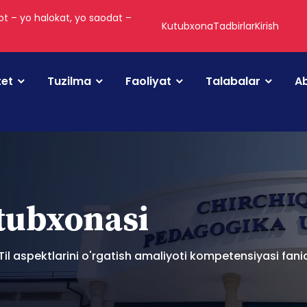
t – yo halokat, yo saodat –
Kutubxona
Tadbirlar
Kirish
tet
Tuzilma
Faoliyat
Talabalar
Ab
utubxonasi
l) Til aspektlarini o'rgatish amaliyoti kompetensiyasi fa