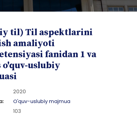
iy til) Til aspektlarini
ish amaliyoti
tensiyasi fanidan 1 va
 o'quv-uslubiy
uasi
2020
a:
O'quv-uslubiy majmua
103