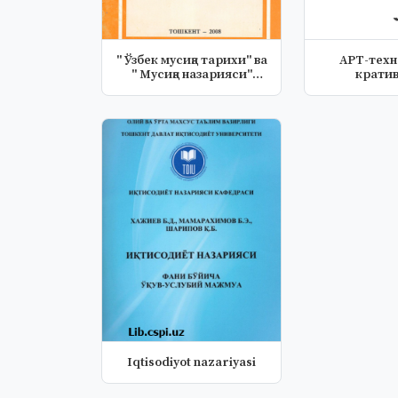
" Ўзбек мусиқа тарихи" ва
АРТ-техн
" Мусиқа назарияси"
кратив
фанл...
Iqtisodiyot nazariyasi