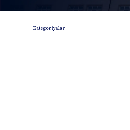
Kategoriyalar
Badiiy adabiyotlar
Boshqa turdagi adabiyotlar
Darslik
Dissertatsiya Avtoreferat
Elektron resurs
Ilmiy to'plam
Jurnal
Kitob albom
Konferensiya materiallari
Laboratoriya ish
Lug'at
Maqolalar
Metodik qo`llanma
Monografiya
Mustaqil ish
Nazorat savollari-testlar
O'quv qo'llanma
O'quv yoki fan dasturlari
O'quv-uslubiy majmua
O'quv-uslubiy qo'llanma
Prezident asarlar
Risola
Taqdimot