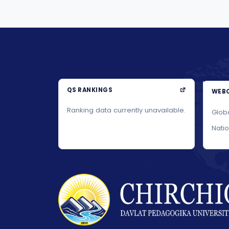
QS RANKINGS
WEBO
Ranking data currently unavailable.
Glob
Nati