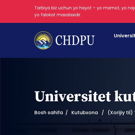
Tarbiya biz uchun yo hayot – yo mamot, yo najo
yo falokat masalasidir.
Universi
Universitet k
Bosh sahifa
Kutubxona
(Xorijiy ti