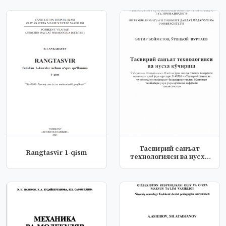
Тасвирий санъат
Rangtasvir 1-qism
технологияси ва нусха
кўчириш