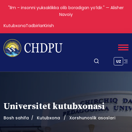
"Ilm – insonni yuksaklikka olib boradigan yoʻldir." — Alisher
Navoiy
Kutubxona
Tadbirlar
Kirish
UZ
Universitet kutubxonasi
Bosh sahifa
Kutubxona
Xorshunoslik asoslari