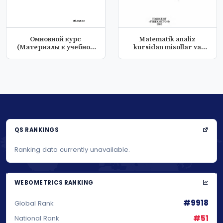
Омновной курс
Matematik analiz
(Материалы к учебной
kursidan misollar va
дисциплине "Пра...
masalalar to...
QS RANKINGS
Ranking data currently unavailable.
WEBOMETRICS RANKING
#9918
Global Rank
#51
National Rank