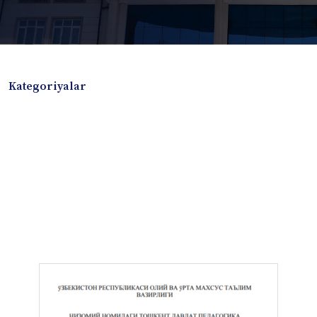
Kategoriyalar
Badiiy adabiyotlar
Boshqa turdagi adabiyotlar
Darslik
Dissertatsiya Avtoreferat
Elektron resurs
Ilmiy to'plam
Jurnal
Kitob albom
Konferensiya materiallari
Laboratoriya ishi
Lug'at
Maqolalar
Metodik qo`llanma
Monografiya
Mustaqil ish
Nazorat savollari-testlar
O'quv qo'llanma
O'quv yoki fan dasturlari
O'quv-uslubiy majmua
O'quv-uslubiy qo'llanma
Prezident asarlari
Risola
Taqdimot