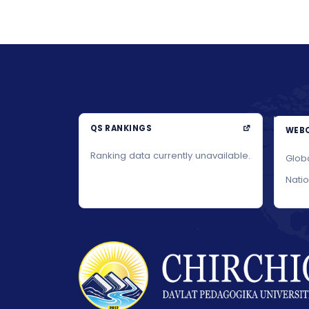
QS RANKINGS
WEBO
Ranking data currently unavailable.
Glob
Nati