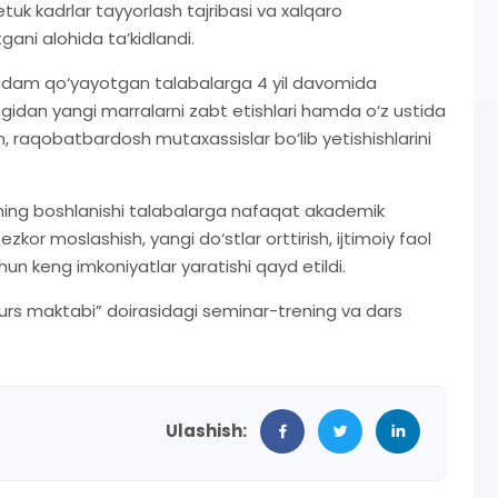
yetuk kadrlar tayyorlash tajribasi va xalqaro
tgani alohida ta’kidlandi.
k qadam qo‘yayotgan talabalarga 4 yil davomida
angidan yangi marralarni zabt etishlari hamda o‘z ustida
, raqobatbardosh mutaxassislar bo‘lib yetishishlarini
ning boshlanishi talabalarga nafaqat akademik
ezkor moslashish, yangi do‘stlar orttirish, ijtimoiy faol
hun keng imkoniyatlar yaratishi qayd etildi.
urs maktabi” doirasidagi seminar-trening va dars
Ulashish: