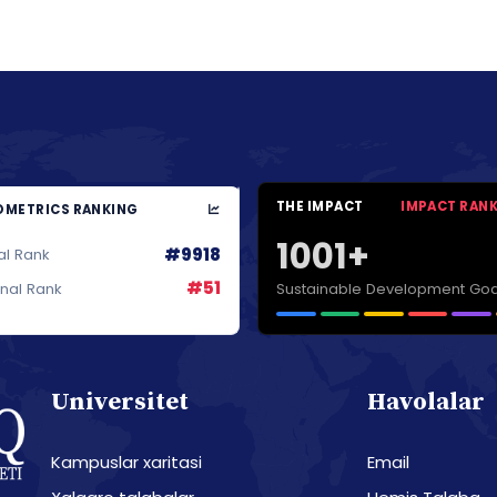
THE IMPACT
IMPACT RAN
METRICS RANKING
1001+
#9918
al Rank
#51
Sustainable Development Goa
onal Rank
Universitet
Havolalar
Kampuslar xaritasi
Email