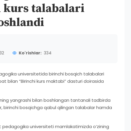
kurs talabalari
boshlandi
32
Ko'rishlar:
334
gika universitetida birinchi bosqich talabalari
t bilan “Birinchi kurs maktabi” dasturi doirasida
ing yangrashi bilan boshlangan tantanali tadbirda
ar, birinchi bosqichga qabul qilingan talabalar hamda
 pedagogika universiteti mamlakatimizda o‘zining