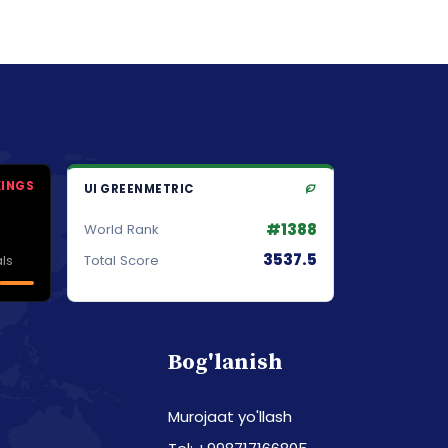
KINGS
UI GREENMETRIC
#1388
World Rank
3537.5
ls
Total Score
Bog'lanish
Murojaat yo'llash