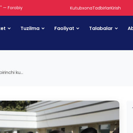
." — Forobiy
Kutubxona
Tadbirlar
Kirish
tet
Tuzilma
Faoliyat
Talabalar
Ab
inchi ku...