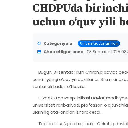
CHDPUda birinchi 
uchun o‘quv yili 
Kategoriyalar:
Universitet yangiliklari
Chop etilgan sana:
03 Sentabr 2025 08:
Bugun, 3-sentabr kuni Chirchiq davlat pedago
uchun yangi o‘quv yili boshlandi. Shu munosaba
tantanali tadbir o‘tkazildi.
O‘zbekiston Respublikasi Davlat madhiyasin
universitet rahbariyati, professor-o‘qituvchil
ularning ota-onalari ishtirok etdi.
Tadbirda so‘zga chiqqanlar Chirchiq davlat