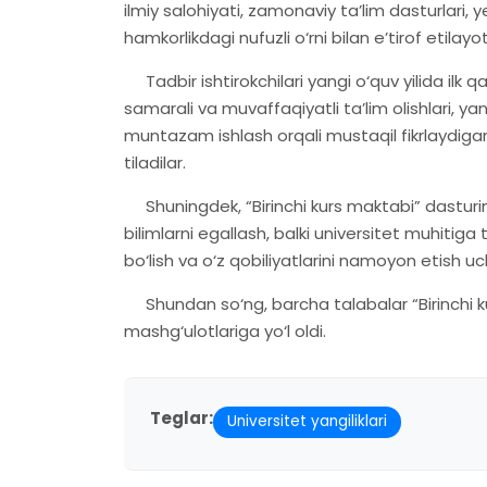
ilmiy salohiyati, zamonaviy ta’lim dasturlari, 
hamkorlikdagi nufuzli o‘rni bilan e’tirof etilayo
Tadbir ishtirokchilari yangi o‘quv yilida il
samarali va muvaffaqiyatli ta’lim olishlari, y
muntazam ishlash orqali mustaqil fikrlaydigan
tiladilar.
Shuningdek, “Birinchi kurs maktabi” dasturi
bilimlarni egallash, balki universitet muhitiga t
bo‘lish va o‘z qobiliyatlarini namoyon etish uc
Shundan so‘ng, barcha talabalar “Birinchi k
mashg‘ulotlariga yo‘l oldi.
Teglar:
Universitet yangiliklari