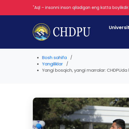
"Aql – insonni inson qiladigan eng katta boylikdir
Universi
Bosh sahifa
Yangiliklar
Yangi bosqich, yangi marralar: CHDPUda bir