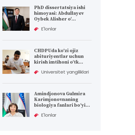
PhD dissertatsiya ishi
himoyasi: Abdullayev
Oybek Alisher o‘...
E'lonlar
CHDPUda ko‘zi ojiz
abituriyentlar uchun
kirish imtihoni o‘tk...
Universitet yangiliklari
Amindjonova Gulmira
Karimjonovnaning
biologiya fanlari bо‘yi...
E'lonlar