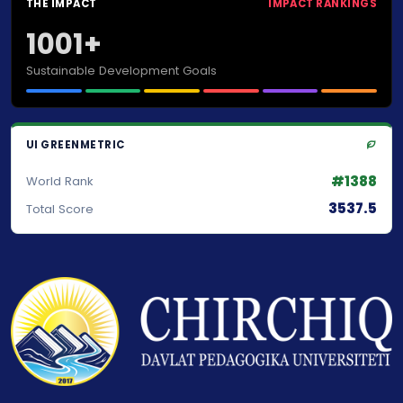
THE IMPACT
IMPACT RANKINGS
1001+
Sustainable Development Goals
UI GREENMETRIC
#1388
World Rank
3537.5
Total Score