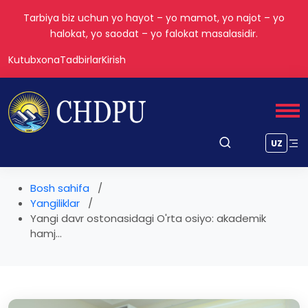
Tarbiya biz uchun yo hayot – yo mamot, yo najot – yo
halokat, yo saodat – yo falokat masalasidir.
Kutubxona
Tadbirlar
Kirish
UZ
Bosh sahifa
Yangiliklar
Yangi davr ostonasidagi O'rta osiyo: akademik
hamj...