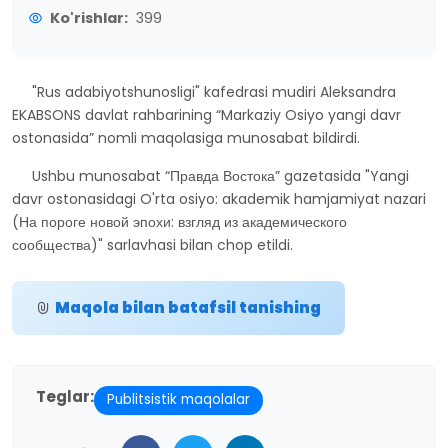
Ko'rishlar:
399
"Rus adabiyotshunosligi" kafedrasi mudiri Aleksandra
EKABSONS davlat rahbarining “Markaziy Osiyo yangi davr
ostonasida” nomli maqolasiga munosabat bildirdi.
Ushbu munosabat “Правда Востока” gazetasida "Yangi
davr ostonasidagi O'rta osiyo: akademik hamjamiyat nazari
(На пороге новой эпохи: взгляд из академического
сообщества)" sarlavhasi bilan chop etildi.
Maqola bilan batafsil tanishing
Teglar:
Publitsistik maqolalar