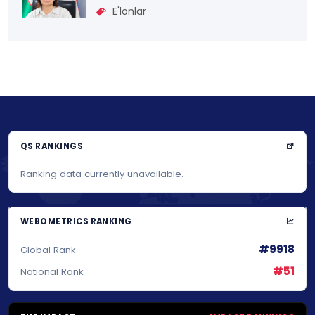
E'lonlar
QS RANKINGS
Ranking data currently unavailable.
WEBOMETRICS RANKING
#9918
Global Rank
#51
National Rank