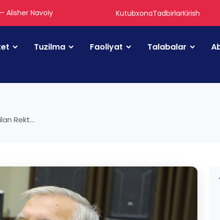
 — Alisher Navoiy
Kutubxona
Tadbirlar
Kirish
tet
Tuzilma
Faoliyat
Talabalar
Ab
an Rekt...