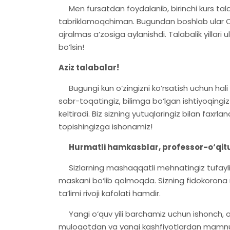
Men fursatdan foydalanib, birinchi kurs tal
tabriklamoqchiman. Bugundan boshlab ular Chi
ajralmas a’zosiga aylanishdi. Talabalik yillari 
bo‘lsin!
Aziz talabalar!
Bugungi kun o‘zingizni ko‘rsatish uchun hali o
sabr-toqatingiz, bilimga bo‘lgan ishtiyoqing
keltiradi. Biz sizning yutuqlaringiz bilan faxrla
topishingizga ishonamiz!
Hurmatli hamkasblar, professor-o‘qituv
Sizlarning mashaqqatli mehnatingiz tufayli u
maskani bo‘lib qolmoqda. Sizning fidokorona
ta’limi rivoji kafolati hamdir.
Yangi o‘quv yili barchamiz uchun ishonch, o‘sish
muloqotdan va yangi kashfiyotlardan mamnunli