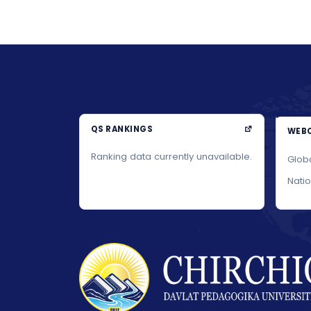
QS RANKINGS
WEBO
Ranking data currently unavailable.
Glob
Nati