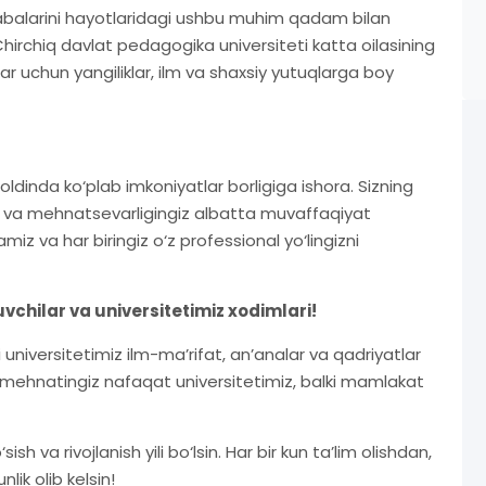
abalarini hayotlaridagi ushbu muhim qadam bilan
rchiq davlat pedagogika universiteti katta oilasining
ular uchun yangiliklar, ilm va shaxsiy yutuqlarga boy
ldinda ko‘plab imkoniyatlar borligiga ishora. Sizning
iz va mehnatsevarligingiz albatta muvaffaqiyat
namiz va har biringiz o‘z professional yo‘lingizni
chilar va universitetimiz xodimlari!
niversitetimiz ilm-ma’rifat, an’analar va qadriyatlar
 mehnatingiz nafaqat universitetimiz, balki mamlakat
 va rivojlanish yili bo‘lsin. Har bir kun ta’lim olishdan,
k olib kelsin!