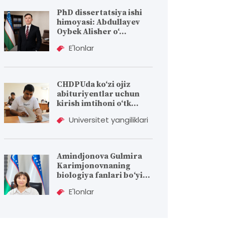
PhD dissertatsiya ishi
himoyasi: Abdullayev
Oybek Alisher o‘...
E'lonlar
CHDPUda ko‘zi ojiz
abituriyentlar uchun
kirish imtihoni o‘tk...
Universitet yangiliklari
Amindjonova Gulmira
Karimjonovnaning
biologiya fanlari bо‘yi...
E'lonlar