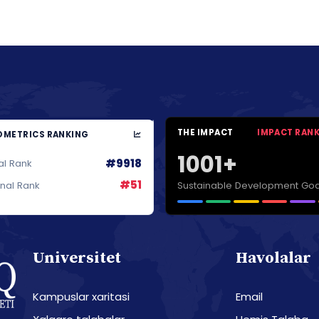
THE IMPACT
IMPACT RAN
METRICS RANKING
1001+
#9918
al Rank
#51
Sustainable Development Goa
onal Rank
Universitet
Havolalar
Kampuslar xaritasi
Email