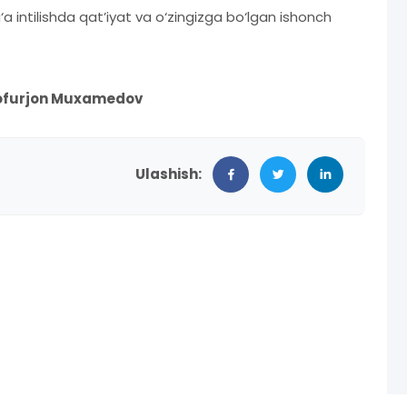
a intilishda qat’iyat va o‘zingizga bo‘lgan ishonch
furjon Muxamedov
Ulashish: