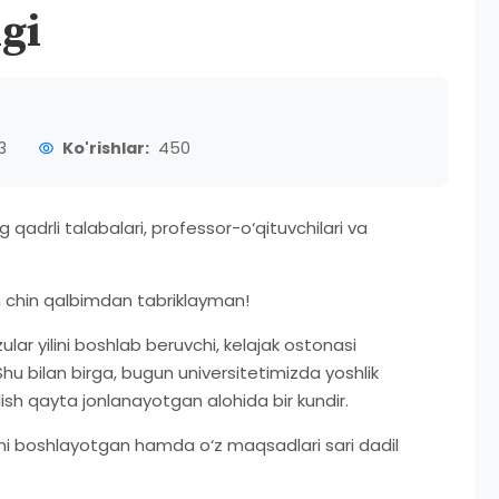
gi
3
Ko'rishlar:
450
adrli talabalari, professor-o‘qituvchilari va
an chin qalbimdan tabriklayman!
lar yilini boshlab beruvchi, kelajak ostonasi
Shu bilan birga, bugun universitetimizda yoshlik
ilish qayta jonlanayotgan alohida bir kundir.
lini boshlayotgan hamda o‘z maqsadlari sari dadil