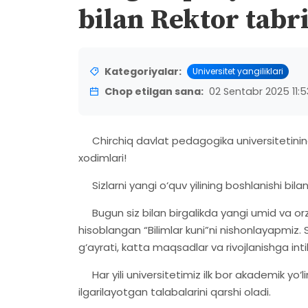
bilan Rektor tabri
Kategoriyalar:
Universitet yangiliklari
Chop etilgan sana:
02 Sentabr 2025 11:5
Chirchiq davlat pedagogika universitetining q
xodimlari!
Sizlarni yangi o‘quv yilining boshlanishi bil
Bugun siz bilan birgalikda yangi umid va orzu
hisoblangan “Bilimlar kuni”ni nishonlayapmiz. 
g‘ayrati, katta maqsadlar va rivojlanishga int
Har yili universitetimiz ilk bor akademik yo‘
ilgarilayotgan talabalarini qarshi oladi.