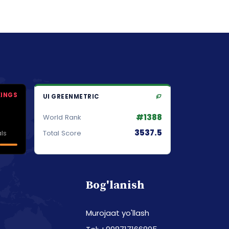
KINGS
UI GREENMETRIC
#1388
World Rank
3537.5
ls
Total Score
Bog'lanish
Murojaat yo'llash