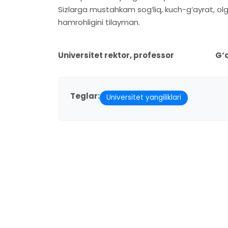
Sizlarga mustahkam sog‘liq, kuch-g‘ayrat, olg‘
hamrohligini tilayman.
Universitet rektor, professor G‘o
Teglar:
Universitet yangiliklari