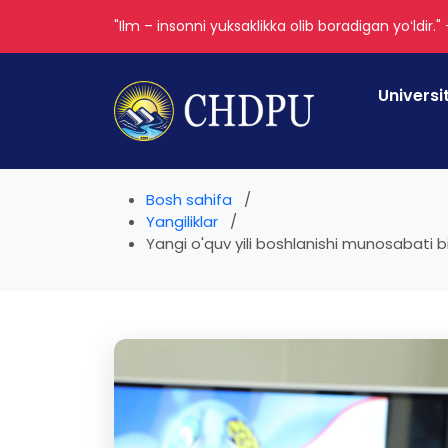
"Ilm – insonni yuksaklikka olib boradigan yoʻldir."
Universi
Bosh sahifa
Yangiliklar
Yangi o'quv yili boshlanishi munosabati bil