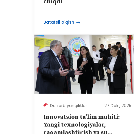
chiqdi
Batafsil o'qish
Dolzarb yangiliklar
27 Dek., 2025
Innovatsion ta’lim muhiti:
Yangi texnologiyalar,
raqamlashtirish va su...