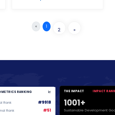
«
1
2
»
THE IMPACT
IMPACT RAN
METRICS RANKING
1001+
#9918
al Rank
#51
Sustainable Development Goa
onal Rank