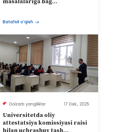
masalalariga bag...
Batafsil o'qish
Dolzarb yangiliklar
17 Dek., 2025
Universitetda oliy
attestatsiya komissiyasi raisi
bilan uchrashuv tash...