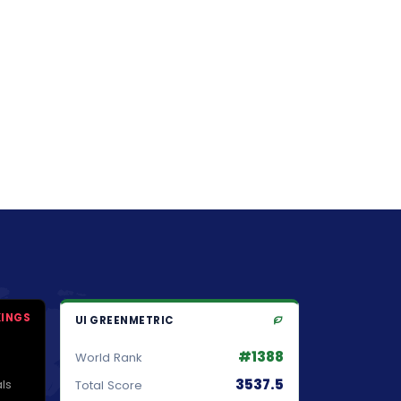
KINGS
UI GREENMETRIC
#1388
World Rank
3537.5
ls
Total Score