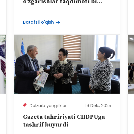
o‘zgarishlar taqdimoti bi...
Batafsil o'qish
Dolzarb yangiliklar
19 Dek., 2025
Gazeta tahririyati CHDPUga
tashrif buyurdi