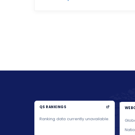
QS RANKINGS
WEBO
Ranking data currently unavailable.
Glob
Nati