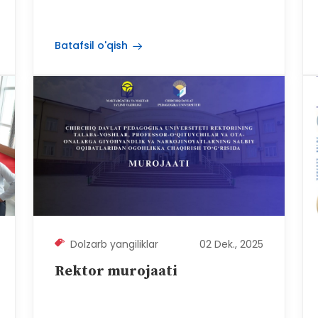
Batafsil o'qish
Dolzarb yangiliklar
02 Dek., 2025
Rektor murojaati