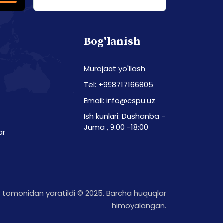
Bog'lanish
Murojaat yo'llash
Tel: +998717166805
Email: info@cspu.uz
Ish kunlari: Dushanba -
Juma , 9.00 -18:00
ar
tomonidan yaratildi © 2025. Barcha huquqlar
himoyalangan.