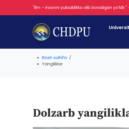
"Ilm – insonni yuksaklikka olib boradigan yoʻldir."
Universi
Bosh sahifa
Yangiliklar
Dolzarb yangilikl