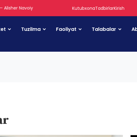
 — Alisher Navoiy
Kutubxona
Tadbirlar
Kirish
tet
Tuzilma
Faoliyat
Talabalar
Ab
ar