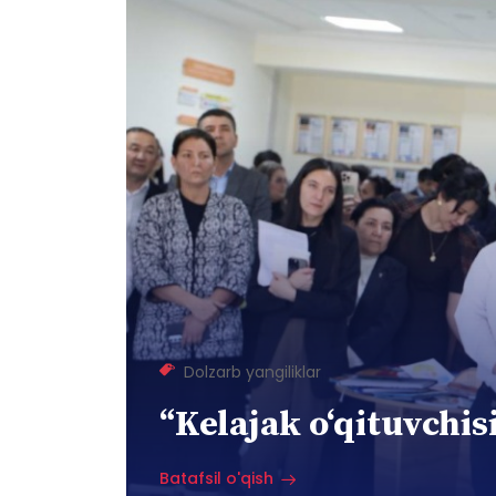
Dolzarb yangiliklar
“Kelajak o‘qituvchisi
Batafsil o'qish