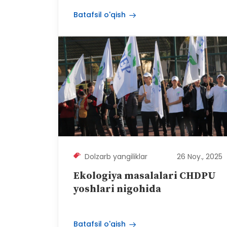
Batafsil o'qish
Dolzarb yangiliklar
26 Noy., 2025
Ekologiya masalalari CHDPU
yoshlari nigohida
Batafsil o'qish