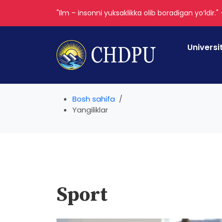
"Ilm – insonni yuksaklikka olib boradigan yoʻldir."
Universi
Bosh sahifa
Yangiliklar
Sport