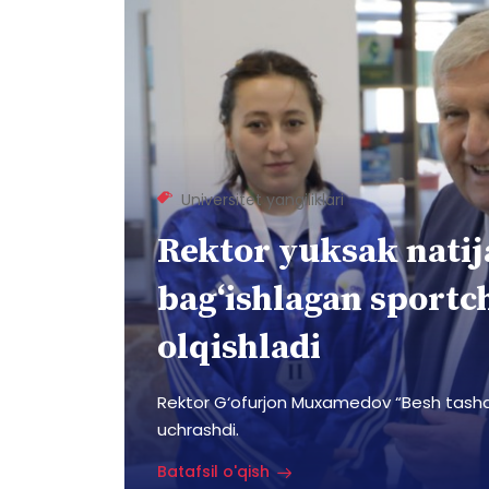
Universitet yangiliklari
Rektor yuksak natija
bag‘ishlagan sportch
olqishladi
Rektor G‘ofurjon Muxamedov “Besh tashab
uchrashdi.
Batafsil o'qish