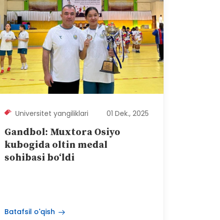
Universitet yangiliklari
01 Dek., 2025
Gandbol: Muxtora Osiyo
kubogida oltin medal
sohibasi bo‘ldi
Batafsil o'qish