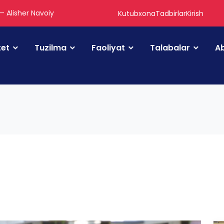
 — Alisher Navoiy
Kutubxona
Tadbirlar
Kirish
tet
Tuzilma
Faoliyat
Talabalar
Ab