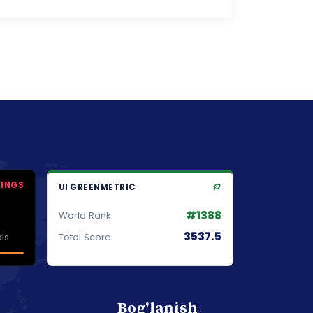
KINGS
UI GREENMETRIC
#1388
World Rank
3537.5
ls
Total Score
Bog'lanish