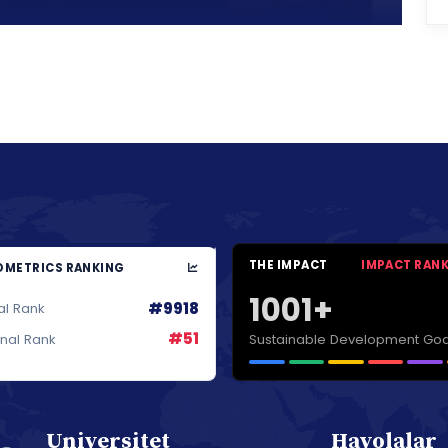
THE IMPACT
IMPACT RAN
METRICS RANKING
1001+
#9918
al Rank
#51
Sustainable Development Goa
onal Rank
Universitet
Havolalar