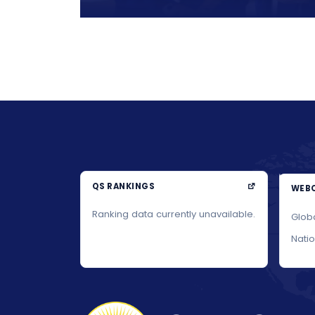
QS RANKINGS
WEBO
Ranking data currently unavailable.
Glob
Nati