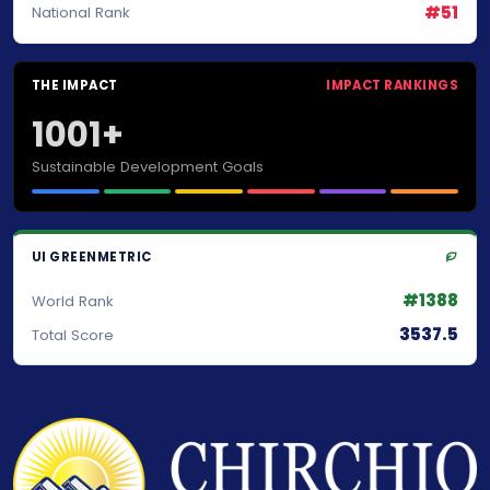
#51
National Rank
THE IMPACT
IMPACT RANKINGS
1001+
Sustainable Development Goals
UI GREENMETRIC
#1388
World Rank
3537.5
Total Score