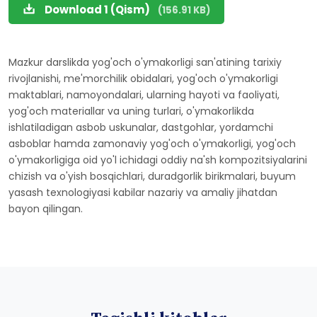
Download 1 (Qism)
(156.91 KB)
Mazkur darslikda yog'och o'ymakorligi san'atining tarixiy
rivojlanishi, me'morchilik obidalari, yog'och o'ymakorligi
maktablari, namoyondalari, ularning hayoti va faoliyati,
yog'och materiallar va uning turlari, o'ymakorlikda
ishlatiladigan asbob uskunalar, dastgohlar, yordamchi
asboblar hamda zamonaviy yog'och o'ymakorligi, yog'och
o'ymakorligiga oid yo'l ichidagi oddiy na'sh kompozitsiyalarini
chizish va o'yish bosqichlari, duradgorlik birikmalari, buyum
yasash texnologiyasi kabilar nazariy va amaliy jihatdan
bayon qilingan.