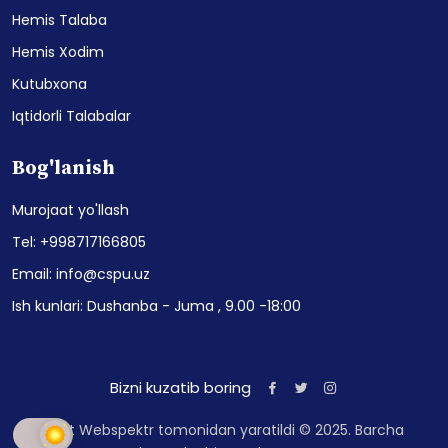
Hemis Talaba
Hemis Xodim
Kutubxona
Iqtidorli Talabalar
Bog'lanish
Murojaat yo'llash
Tel: +998717166805
Email: info@cspu.uz
Ish kunlari: Dushanba - Juma , 9.00 -18:00
Bizni kuzatib boring
Sayt Webspektr tomonidan yaratildi © 2025. Barcha