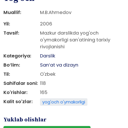
Muallif:
M.B.Ahmedov
Yil:
2006
Tavsif:
Mazkur darslikda yog'och
o'ymakorligi san'atining tarixiy
rivojlanishi
Kategoriya:
Darslik
Bo‘lim:
San’at va dizayn
Til:
O'zbek
Sahifalar soni:
118
Ko'rishlar:
165
Kalit so'zlar:
yog'och o'ymakorligi
Yuklab olishlar