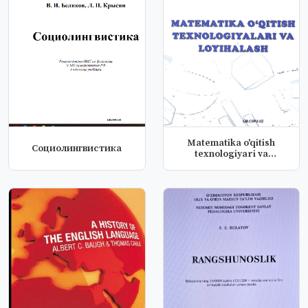
Matematika o'qitish
Социолингвистика
texnologiyari va
loyihakash