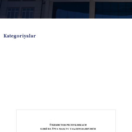
Kategoriyalar
Badiiy adabiyotlar
Boshqa turdagi adabiyotlar
Darslik
Dissertatsiya Avtoreferat
Elektron resurs
Ilmiy to'plam
Jurnal
Kitob albom
Konferensiya materiallari
Laboratoriya ishi
Lug'at
Maqolalar
Metodik qo`llanma
Monografiya
Mustaqil ish
Nazorat savollari-testlar
O'quv qo'llanma
O'quv yoki fan dasturlari
O'quv-uslubiy majmua
O'quv-uslubiy qo'llanma
Prezident asarlari
Risola
Taqdimot