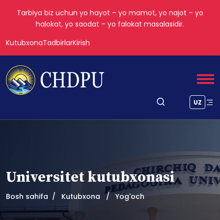
Tarbiya biz uchun yo hayot – yo mamot, yo najot – yo
halokat, yo saodat – yo falokat masalasidir.
Kutubxona
Tadbirlar
Kirish
UZ
Universitet kutubxonasi
Bosh sahifa
Kutubxona
Yog'och