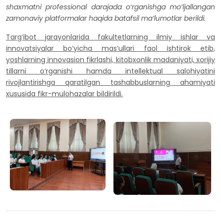
shaxmatni professional darajada o‘rganishga mo‘ljallangan
zamonaviy platformalar haqida batafsil ma’lumotlar berildi.
Targ‘ibot jarayonlarida fakultetlarning ilmiy ishlar va
innovatsiyalar bo‘yicha mas’ullari faol ishtirok etib,
yoshlarning innovasion fikrlashi, kitobxonlik madaniyati, xorijiy
tillarni o‘rganishi hamda intellektual salohiyatini
rivojlantirishga qaratilgan tashabbuslarning ahamiyati
xususida fikr-mulohazalar bildirildi.