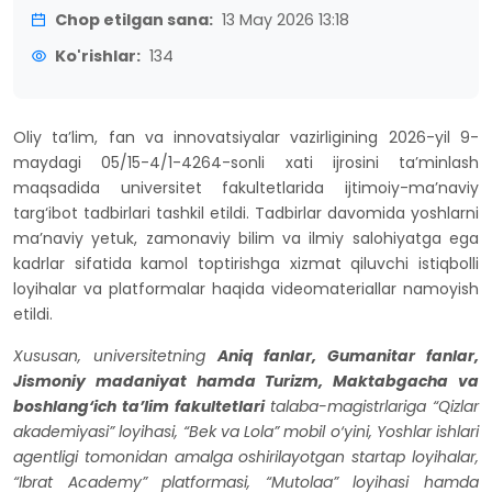
Chop etilgan sana:
13 May 2026 13:18
Ko'rishlar:
134
Oliy ta’lim, fan va innovatsiyalar vazirligining 2026-yil 9-
maydagi 05/15-4/1-4264-sonli xati ijrosini ta’minlash
maqsadida universitet fakultetlarida ijtimoiy-ma’naviy
targ‘ibot tadbirlari tashkil etildi. Tadbirlar davomida yoshlarni
ma’naviy yetuk, zamonaviy bilim va ilmiy salohiyatga ega
kadrlar sifatida kamol toptirishga xizmat qiluvchi istiqbolli
loyihalar va platformalar haqida videomateriallar namoyish
etildi.
Xususan, universitetning
Aniq fanlar, Gumanitar fanlar,
Jismoniy madaniyat hamda Turizm, Maktabgacha va
boshlang‘ich ta’lim fakultetlari
talaba-magistrlariga “Qizlar
akademiyasi” loyihasi, “Bek va Lola” mobil o‘yini, Yoshlar ishlari
agentligi tomonidan amalga oshirilayotgan startap loyihalar,
“Ibrat Academy” platformasi, “Mutolaa” loyihasi hamda