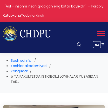
"Aql – insonni inson qiladigan eng katta boylikdir." — Forobiy
Kutubxona
Tadbirlar
Kirish
UZ
Bosh sahifa
Yoshlar akademiyasi
Yangiliklar
5 TA FAKULTETDA ISTIQBOLLI LOYIHALAR YUZASIDAN
TAR...