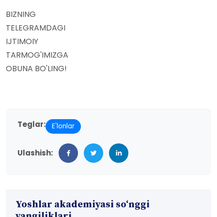
BIZNING
TELEGRAMDAGI
IJTIMOIY
TARMOG'IMIZGA
OBUNA BO'LING!
Teglar:
E'lonlar
Ulashish:
Yoshlar akademiyasi so‘nggi
yangiliklari