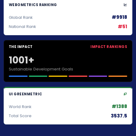
WEBOMETRICS RANKING
#9918
Global Rank
#51
National Rank
THE IMPACT
IMPACT RANKINGS
1001+
Sustainable Development Goals
UI GREENMETRIC
#1388
World Rank
3537.5
Total Score