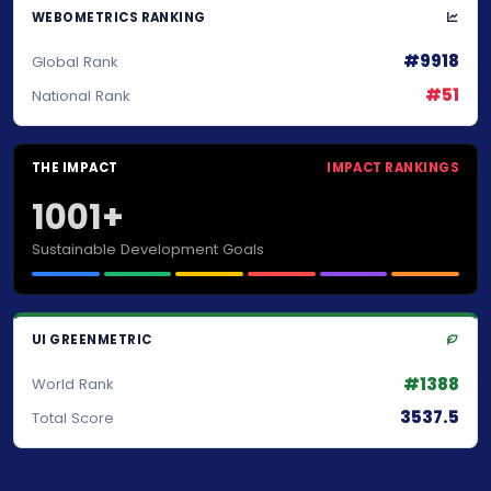
WEBOMETRICS RANKING
#9918
Global Rank
#51
National Rank
THE IMPACT
IMPACT RANKINGS
1001+
Sustainable Development Goals
UI GREENMETRIC
#1388
World Rank
3537.5
Total Score