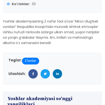
Ko'rishlar:
131
Yoshlar akademiyasining 2 nafar faol a’zosi “Mirzo Ulug‘bek
vorislari” Respublika bosqichida munosib ishtirok etmoqda!
Ushbu nufuzli tanlovda sizlarga ulkan omad, yuqori natijalar
va yorqin g‘alabalar tilaymiz. Ilm, intilish va mehnatingiz
albatta o‘z samarasini beradi!
Teglar:
E'lonlar
Ulashish:
Yoshlar akademiyasi so‘nggi
yangiliklari