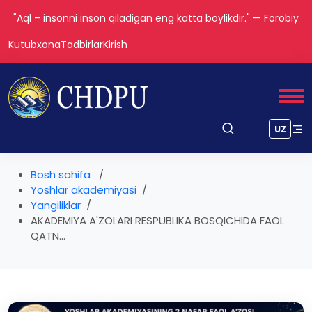
"Aql – insonni inson qiladigan eng katta boylikdir." — Forobiy
Kutubxona
Tadbirlar
Kirish
UZ
Bosh sahifa
Yoshlar akademiyasi
Yangiliklar
AKADEMIYA A'ZOLARI RESPUBLIKA BOSQICHIDA FAOL
QATN...