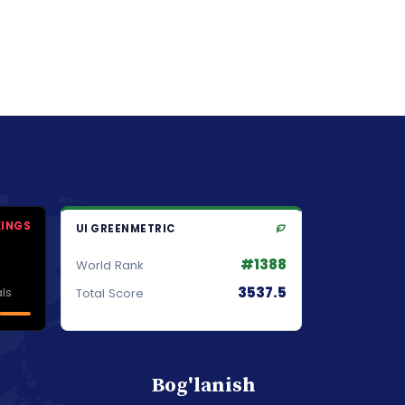
KINGS
UI GREENMETRIC
#1388
World Rank
3537.5
ls
Total Score
Bog'lanish