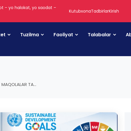
t – yo halokat, yo saodat –
Kutubxona
Tadbirlar
Kirish
tet
Tuzilma
Faoliyat
Talabalar
Ab
 MAQOLALAR TA...