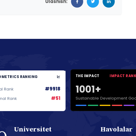
Ulashish:
THE IMPACT
IMPACT RAN
METRICS RANKING
1001+
#9918
al Rank
#51
Sustainable Development Goa
onal Rank
Universitet
Havolalar