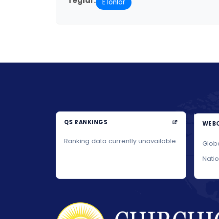
Teglar:
E'lonlar
QS RANKINGS
WEBO
Ranking data currently unavailable.
Glob
Nati