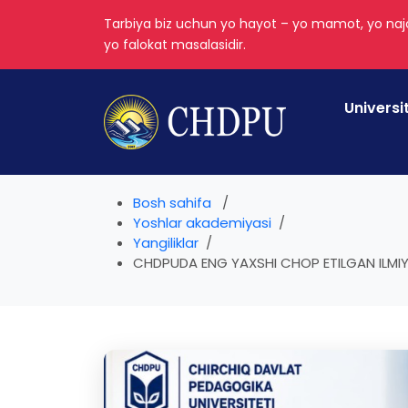
Tarbiya biz uchun yo hayot – yo mamot, yo najo
yo falokat masalasidir.
Universi
Bosh sahifa
Yoshlar akademiyasi
Yangiliklar
CHDPUDA ENG YAXSHI CHOP ETILGAN ILMIY