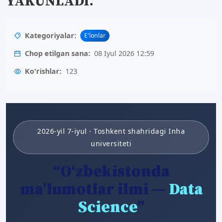
YAKUNLADI.
Kategoriyalar:
E'lonlar
Chop etilgan sana:
08 Iyul 2026 12:59
Ko'rishlar:
123
2026-yil 7-iyul · Toshkent shahridagi Inha
universiteti
“O‘zbekistonda
ma’lumotlar ilmi —
Data
Science
”