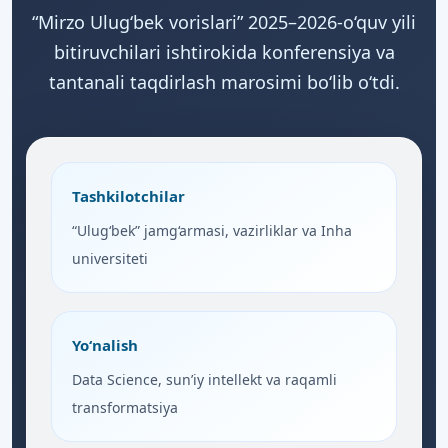
“Mirzo Ulug‘bek vorislari” 2025–2026-o‘quv yili
bitiruvchilari ishtirokida konferensiya va
tantanali taqdirlash marosimi bo‘lib o‘tdi.
Tashkilotchilar
“Ulug‘bek” jamg‘armasi, vazirliklar va Inha
universiteti
Yo‘nalish
Data Science, sun’iy intellekt va raqamli
transformatsiya