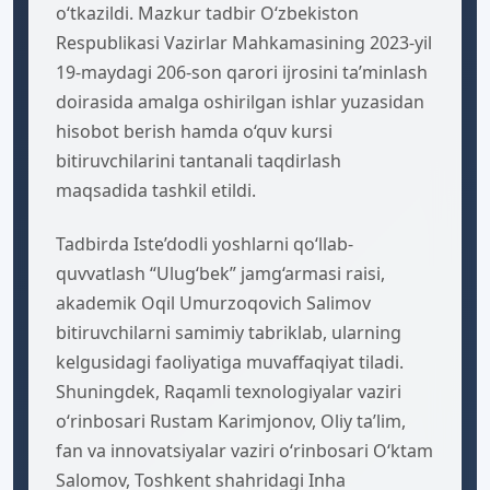
— Data Science” mavzusida konferensiya
o‘tkazildi. Mazkur tadbir O‘zbekiston
Respublikasi Vazirlar Mahkamasining 2023-yil
19-maydagi 206-son qarori ijrosini ta’minlash
doirasida amalga oshirilgan ishlar yuzasidan
hisobot berish hamda o‘quv kursi
bitiruvchilarini tantanali taqdirlash
maqsadida tashkil etildi.
Tadbirda Iste’dodli yoshlarni qo‘llab-
quvvatlash “Ulug‘bek” jamg‘armasi raisi,
akademik Oqil Umurzoqovich Salimov
bitiruvchilarni samimiy tabriklab, ularning
kelgusidagi faoliyatiga muvaffaqiyat tiladi.
Shuningdek, Raqamli texnologiyalar vaziri
o‘rinbosari Rustam Karimjonov, Oliy ta’lim,
fan va innovatsiyalar vaziri o‘rinbosari O‘ktam