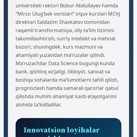
Salomov, Toshkent shahridagi Inha
universiteti rektori Bobur Abdullayev hamda
“Mirzo Ulug‘bek vorislari” o‘quv kurslari MChJ
direktori Saidazim Shavkatov tomonidan
raqamli transformatsiya, oliy ta’lim tizimini
takomillashtirish, sun’iy intellekt va mehnat
bozori, shuningdek, kurs mazmuni va
ahamiyati yuzasidan ma’ruzalar qilindi.
Ma’ruzachilar Data Science bugungi kunda
bank, qishloq xo‘jaligi, tibbiyot, sanoat va
boshqa sohalarda ma’lumotlarni tahlil qilish,
prognozlash hamda samarali qarorlar qabul
qilishda muhim ahamiyat kasb etayotganini
alohida ta’kidladilar.