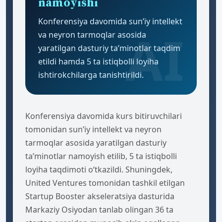
Innovatsion loyihalar
namoyishi
Konferensiya davomida sun’iy intellekt
va neyron tarmoqlar asosida
yaratilgan dasturiy ta’minotlar taqdim
etildi hamda 5 ta istiqbolli loyiha
ishtirokchilarga tanishtirildi.
Konferensiya davomida kurs bitiruvchilari
tomonidan sun’iy intellekt va neyron
tarmoqlar asosida yaratilgan dasturiy
ta’minotlar namoyish etilib, 5 ta istiqbolli
loyiha taqdimoti o‘tkazildi. Shuningdek,
United Ventures tomonidan tashkil etilgan
Startup Booster akseleratsiya dasturida
Markaziy Osiyodan tanlab olingan 36 ta