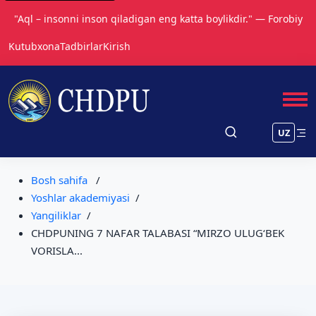
Tarbiya biz uchun yo hayot – yo mamot, yo najot – yo halokat,
yo saodat – yo falokat masalasidir.
Kutubxona
Tadbirlar
Kirish
UZ
Bosh sahifa
Yoshlar akademiyasi
Yangiliklar
CHDPUNING 7 NAFAR TALABASI “MIRZO ULUG‘BEK
VORISLA...