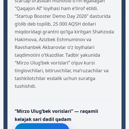
startap orasidan munosib o‘rin egallagan
“Qaqajon AI” loyihasi ham e’tirof etildi.
“Startup Booster Demo Day 2026” dasturida
g‘olib deb topilib, 25 000 AQSH dollari
miqdoridagi grantni qo‘lga kiritgan Shahzoda
Hakimova, Azizbek Eshmuminov va
Ravshanbek Akbarovlar o‘z loyihalari
taqdimotini o‘tkazdilar. Tadbir yakunida
“Mirzo Ulug‘bek vorislari” o‘quv kursi
tinglovchilari, bitiruvchilar, ma’ruzachilar va
tashkilotchilar esdalik uchun suratga
tushishdi.
“Mirzo Ulug‘bek vorislari” — raqamli
kelajak sari dadil qadam