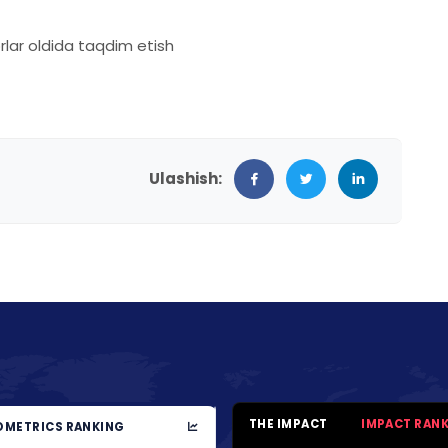
rlar oldida taqdim etish
Ulashish:
THE IMPACT
IMPACT RAN
METRICS RANKING