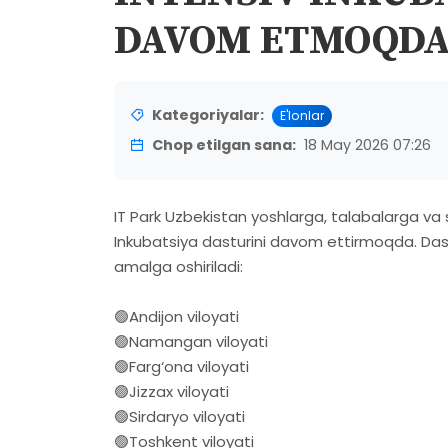
DAVOM ETMOQD
Kategoriyalar:
E'lonlar
Chop etilgan sana:
18 May 2026 07:26
IT Park Uzbekistan yoshlarga, talabalarga va 
Inkubatsiya dasturini davom ettirmoqda. Da
amalga oshiriladi:
🟢Andijon viloyati
🟢Namangan viloyati
🟢Farg‘ona viloyati
🟢Jizzax viloyati
🟢Sirdaryo viloyati
🟢Toshkent viloyati