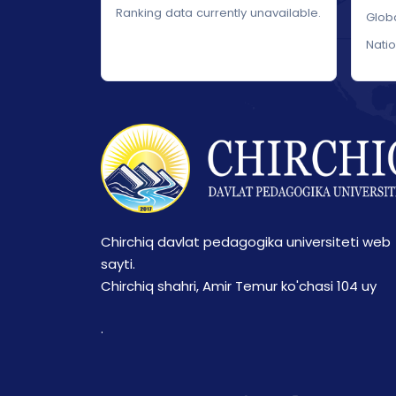
Ranking data currently unavailable.
Glob
Nati
Chirchiq davlat pedagogika universiteti web
sayti.
Chirchiq shahri, Amir Temur ko'chasi 104 uy
.