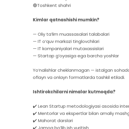
🟢Toshkent shahri
Kimlar qatnashishi mumkin?
— Oliy ta’lim muassasalari talabalari
— IT o‘quv markazi tinglovchilari
— IT kompaniyalari mutaxassislari
— Startap g‘oyasiga ega barcha yoshlar
Yo‘nalishlar cheklanmagan — istalgan sohada
oflayn va onlayn formatlarda tashkil etiladi.
Ishtirokchilarni nimalar kutmoqda?
✔️ Lean Startup metodologiyasi asosida inten
✔️ Mentorlar va ekspertlar bilan amaliy mashg
✔️ Mahorat darslari
✔️ Jamoa bo‘lib ish yuritish