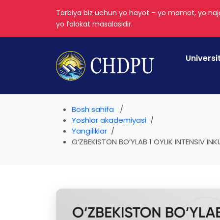
Tarbiya biz uchun yo hayot – yo mamot, yo najo
yo falokat masalasidir.
Universi
Bosh sahifa
Yoshlar akademiyasi
Yangiliklar
O‘ZBEKISTON BO‘YLAB 1 OYLIK INTENSIV INKU