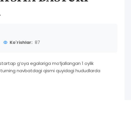
A
Ko'rishlar:
87
startap g‘oya egalariga mo‘ljallangan 1 oylik
sturning navbatdagi qismi quyidagi hududlarda