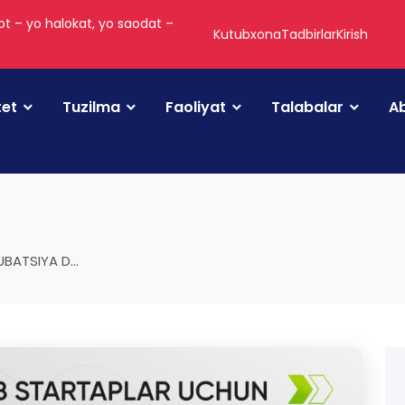
t – yo halokat, yo saodat –
Kutubxona
Tadbirlar
Kirish
tet
Tuzilma
Faoliyat
Talabalar
Ab
BATSIYA D...