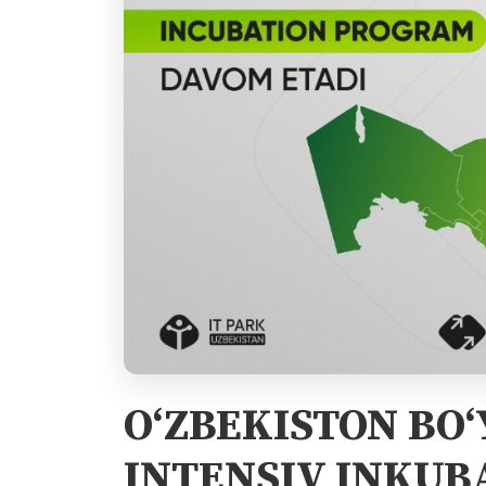
O‘ZBEKISTON BO‘
INTENSIV INKUB