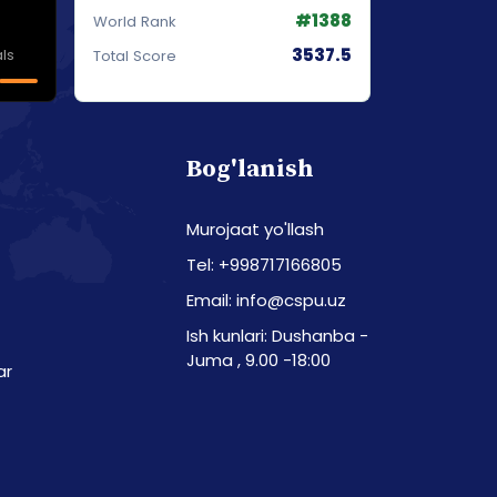
#1388
World Rank
3537.5
ls
Total Score
Bog'lanish
Murojaat yo'llash
Tel: +998717166805
Email: info@cspu.uz
Ish kunlari: Dushanba -
Juma , 9.00 -18:00
ar