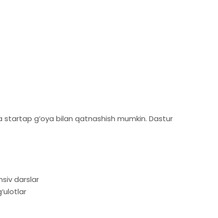
 startap g‘oya bilan qatnashish mumkin. Dastur
siv darslar
‘ulotlar