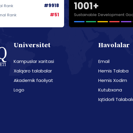
1001+
#9918
al Rank
#51
Sustainable Development Goa
onal Rank
Universitet
Havolalar
Kampuslar xaritasi
Email
Xalqaro talabalar
Hemis Talaba
Akademik faoliyat
Hemis Xodim
Logo
Kutubxona
Iqtidorli Talabal