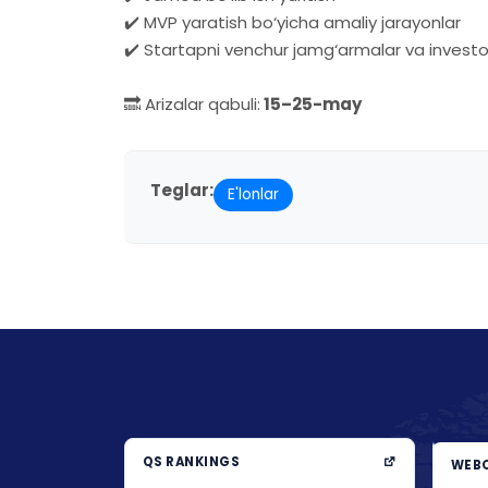
✔️ MVP yaratish bo‘yicha amaliy jarayonlar
✔️ Startapni venchur jamg‘armalar va investo
🔜 Arizalar qabuli:
15–25-may
Teglar:
E'lonlar
QS RANKINGS
WEBO