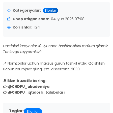
Kategoriyalar:
E'lonlar
Chop etilgan sana:
04 Iyun 2026 07:08
Ko'rishlar:
124
Dastlabki jarayonlar 10-iyundan boshlanishini ma'lum qilamiz.
Tanlovga tayyormisiz?
📌 Nomzodlar uchun maxsus guruh tashkil etdik. Qo‘shilish
uchun murojaat qiling: @x_dissertant_2030
🔔 Bizni kuzatib boring:
👉 @CHDPU_akademiya
👉 @CHDPU_iqtidorli_talabalari
Teglar:
E'lonlar