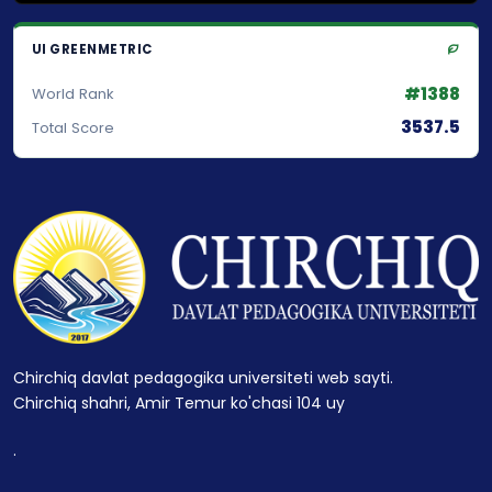
UI GREENMETRIC
#1388
World Rank
3537.5
Total Score
Chirchiq davlat pedagogika universiteti web sayti.
Chirchiq shahri, Amir Temur ko'chasi 104 uy
.