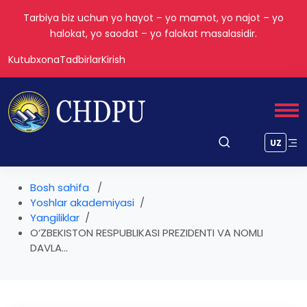
Tarbiya biz uchun yo hayot – yo mamot, yo najot – yo
halokat, yo saodat – yo falokat masalasidir.
Kutubxona
Tadbirlar
Kirish
UZ
Bosh sahifa
Yoshlar akademiyasi
Yangiliklar
O‘ZBEKISTON RESPUBLIKASI PREZIDENTI VA NOMLI
DAVLA...