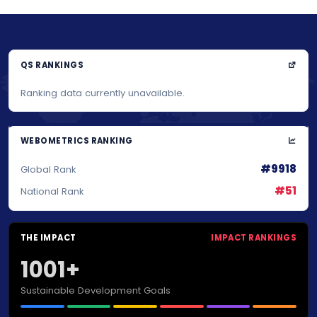
QS RANKINGS
Ranking data currently unavailable.
WEBOMETRICS RANKING
#9918
Global Rank
#51
National Rank
THE IMPACT
IMPACT RANKINGS
1001+
Sustainable Development Goals