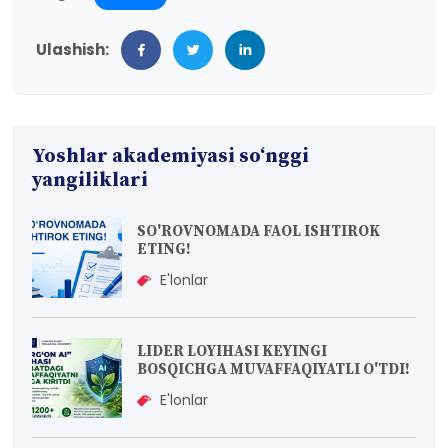
Ulashish:
Yoshlar akademiyasi so‘nggi
yangiliklari
SO'ROVNOMADA FAOL ISHTIROK
ETING!
E'lonlar
LIDER LOYIHASI KEYINGI
BOSQICHGA MUVAFFAQIYATLI O'TDI!
E'lonlar